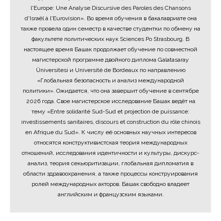
l'Europe: Une Analyse Discursive des Paroles des Chansons
d'Israël à l'Eurovision». Во время обучения в бакалавриате она
также провела один семестр в качестве студентки по обмену на
факультете политических наук Sciences Po Strasbourg. В
настоящее время Башак продолжает обучение по совместной
магистерской программе двойного диплома Galatasaray
Üniversitesi и Université de Bordeaux по направлению
«Глобальная безопасность и анализ международной
политики». Ожидается, что она завершит обучение в сентябре
2026 года. Свое магистерское исследование Башак ведёт на
тему «Entre solidarité Sud-Sud et projection de puissance:
investissements sanitaires, discours et construction du rôle chinois
en Afrique du Sud». К числу её основных научных интересов
относятся конструктивистская теория международных
отношений, исследования идентичности и культуры, дискурс-
анализ, теория секьюритизации, глобальная дипломатия в
области здравоохранения, а также процессы конструирования
ролей международных акторов. Башак свободно владеет
английским и французским языками.