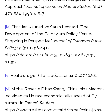
Approach”,
Journal of Common Market Studies
, 31(4),
473-524, 1993, s. 517.
[iv]
Christian Kaunert ve Sarah Léonard, “The
Development of the EU Asylum Policy: Venue-
Shopping in Perspective”,
Journal of European Public
Policy,
19 (9): 1396–1413,
https://doi.org/10.1080/13501763.2012.677191,
s.1397.
[v]
Reuters,
a.g.e
., (Дата обращения: 01.07.2026).
[vi]
Michel Rose ve Ethan Wang, “China joins Macron-
led video call in rare economic talks ahead of G7
summit in France”,
Reuters
,
https://www.reuters.com/world/china/china-joins-