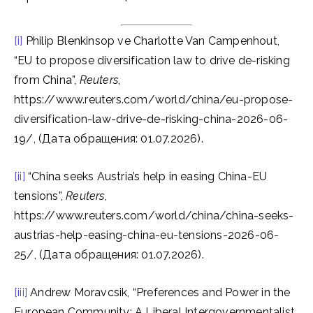
[i]
Philip Blenkinsop ve Charlotte Van Campenhout,
“EU to propose diversification law to drive de-risking
from China”,
Reuters
,
https://www.reuters.com/world/china/eu-propose-
diversification-law-drive-de-risking-china-2026-06-
19/, (Дата обращения: 01.07.2026).
[ii]
“China seeks Austria’s help in easing China-EU
tensions”,
Reuters
,
https://www.reuters.com/world/china/china-seeks-
austrias-help-easing-china-eu-tensions-2026-06-
25/, (Дата обращения: 01.07.2026).
[iii]
Andrew Moravcsik, “Preferences and Power in the
European Community: A Liberal Intergovernmentalist