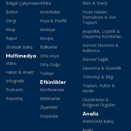
Balgat Çalışmaları
Afrika
İklim & Enerji
Bülten
Amerikalar
İnsan Hakları,
Demokrasi & Sivil
Dergi
Asya & Pasifik
Toplum
Kitap
Avrasya
Jeopolitik, Lojistik &
Ulaştırma Koridorları
Rapor
Avrupa
Küresel Ekonomi &
Stratejik Bakış
Balkanlar
Kalkınma
Multimedya
Orta Asya
Küresel Sağlık
Video
Orta Doğu
Savunma & Güvenlik
Haber & Analiz
Türkiye
Teknoloji & Bilgi
İnfografik
Etkinlikler
Toplum, Kültür &
Podcasts
Konferanslar
Kimlik
Röportaj
Webinarlar
Uluslararası &
Bölgesel Örgütler
Ziyaretler
Analiz
Duyurular
ANKASAM Bakış
Analiz