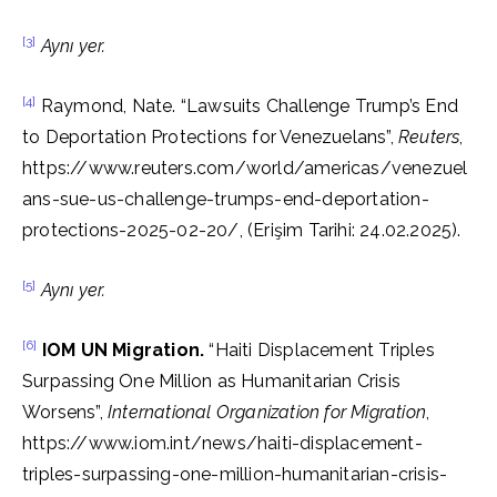
[3]
Aynı yer.
[4]
Raymond, Nate. “Lawsuits Challenge Trump’s End
to Deportation Protections for Venezuelans”,
Reuters
,
https://www.reuters.com/world/americas/venezuel
ans-sue-us-challenge-trumps-end-deportation-
protections-2025-02-20/, (Erişim Tarihi: 24.02.2025).
[5]
Aynı yer.
[6]
IOM UN Migration.
“Haiti Displacement Triples
Surpassing One Million as Humanitarian Crisis
Worsens”,
International Organization for Migration
,
https://www.iom.int/news/haiti-displacement-
triples-surpassing-one-million-humanitarian-crisis-