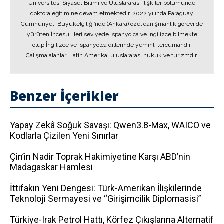
Üniversitesi Siyaset Bilimi ve Uluslararası İlişkiler bölümünde
doktora eğitimine devam etmektedir. 2022 yılında Paraguay
Cumhuriyeti Büyükelçiliği’nde (Ankara) özel danışmanlık görevi de
yürüten İncesu, ileri seviyede İspanyolca ve İngilizce bilmekte
olup İngilizce ve İspanyolca dillerinde yeminli tercümandır.
Çalışma alanları Latin Amerika, uluslararası hukuk ve turizmdir.
Benzer İçerikler
Yapay Zekâ Soğuk Savaşı: Qwen3.8-Max, WAICO ve
Kodlarla Çizilen Yeni Sınırlar
Çin’in Nadir Toprak Hakimiyetine Karşı ABD’nin
Madagaskar Hamlesi
İttifakın Yeni Dengesi: Türk-Amerikan İlişkilerinde
Teknoloji Sermayesi ve “Girişimcilik Diplomasisi”
Türkiye-Irak Petrol Hattı, Körfez Çıkışlarına Alternatif