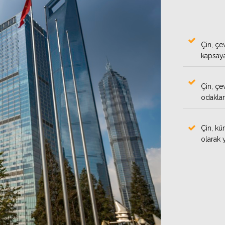
Çin, çe
kapsaya
Çin, çe
odaklan
Çin, kü
olarak 