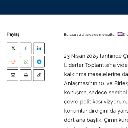
Paylaş
Bu yazı şu dillerde de mevcuttur:
Eng
23 Nisan 2025 tarihinde Çi
Liderler Toplantısı’na vid
kalkınma meselelerine dai
Anlaşması’nın 10. ve Birle
konuşma, sadece sembolik
çevre politikası vizyonunu
konumlandırdığını da yansı
dört ana başlık, Çin’in k