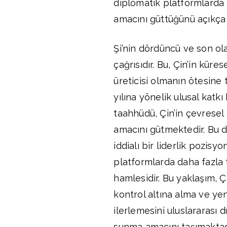
diplomatik platformlarda 
amacını güttüğünü açıkça
Şi’nin dördüncü ve son ol
çağrısıdır. Bu, Çin’in kür
üreticisi olmanın ötesine
yılına yönelik ulusal kat
taahhüdü, Çin’in çevresel
amacını gütmektedir. Bu d
iddialı bir liderlik pozis
platformlarda daha fazla 
hamlesidir. Bu yaklaşım, Ç
kontrol altına alma ve yen
ilerlemesini uluslararası 
sunma amacını taşımaktadı