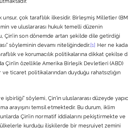
tutmaktadır.
k unsur, çok taraflılık ilkesidir. Birleşmiş Milletler (BM
emin ve uluslararası hukuk temelli düzenin
, Çin’in son dönemde artan şekilde dile getirdiği
sı” söyleminin devamı niteliğindedir.
[1]
Her ne kada
raflılık ve korumacılık politikalarına dikkat çekilse 
da Çin’in özellikle Amerika Birleşik Devletleri (ABD)
 ve ticaret politikalarından duyduğu rahatsızlığın
 işbirliği” söylemi, Çin’in uluslararası düzeyde yapıc
ma arayışını temsil etmektedir. Bu durum, iklim
orunlarda Çin’in normatif iddialarını pekiştirmekte ve
ülkelerle kurduğu ilişkilerde bir meşruiyet zemini