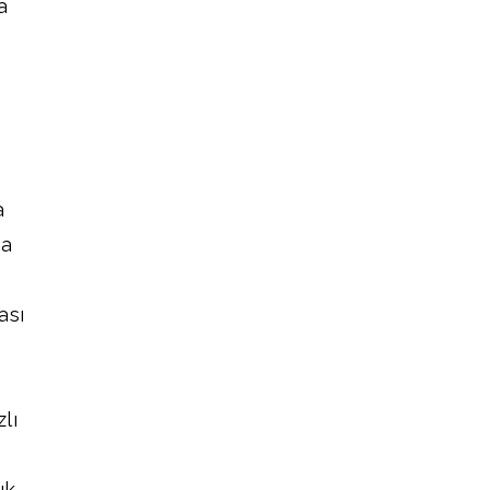
a
a
ma
ası
lı
ık