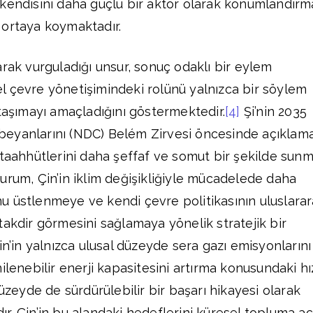
kendisini daha güçlü bir aktör olarak konumlandırm
 ortaya koymaktadır.
arak vurguladığı unsur, sonuç odaklı bir eylem
esel çevre yönetişimindeki rolünü yalnızca bir söylem
 taşımayı amaçladığını göstermektedir.
[4]
Şi’nin 2035
kı beyanlarını (NDC) Belém Zirvesi öncesinde açıklam
 taahhütlerini daha şeffaf ve somut bir şekilde sun
urum, Çin’in iklim değişikliğiyle mücadelede daha
yonu üstlenmeye ve kendi çevre politikasının uluslarar
takdir görmesini sağlamaya yönelik stratejik bir
in’in yalnızca ulusal düzeyde sera gazı emisyonlarını
ilenebilir enerji kapasitesini artırma konusundaki hız
düzeyde de sürdürülebilir bir başarı hikayesi olarak
r. Çin’in bu alandaki hedeflerini küresel topluma aç