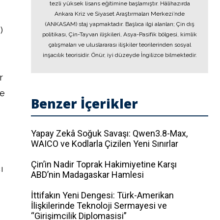
tezli yüksek lisans eğitimine başlamıştır. Hâlihazırda
Ankara Kriz ve Siyaset Araştırmaları Merkezi’nde
(ANKASAM) staj yapmaktadır. Başlıca ilgi alanları; Çin dış
)
politikası, Çin-Tayvan ilişkileri, Asya-Pasifik bölgesi, kimlik
çalışmaları ve uluslararası ilişkiler teorilerinden sosyal
inşacılık teorisidir. Önür, iyi düzeyde İngilizce bilmektedir.
r
de
Benzer İçerikler
Yapay Zekâ Soğuk Savaşı: Qwen3.8-Max,
WAICO ve Kodlarla Çizilen Yeni Sınırlar
Çin’in Nadir Toprak Hakimiyetine Karşı
ı
ABD’nin Madagaskar Hamlesi
İttifakın Yeni Dengesi: Türk-Amerikan
İlişkilerinde Teknoloji Sermayesi ve
“Girişimcilik Diplomasisi”