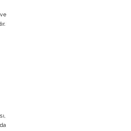
 ve
ır.
sı,
nda