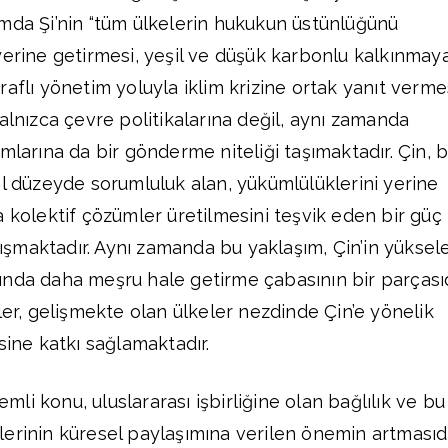
mda Şi’nin “tüm ülkelerin hukukun üstünlüğünü
yerine getirmesi, yeşil ve düşük karbonlu kalkınmay
aflı yönetim yoluyla iklim krizine ortak yanıt verme
alnızca çevre politikalarına değil, aynı zamanda
mlarına da bir gönderme niteliği taşımaktadır. Çin, 
el düzeyde sorumluluk alan, yükümlülüklerini yerine
a kolektif çözümler üretilmesini teşvik eden bir güç
şmaktadır. Aynı zamanda bu yaklaşım, Çin’in yüksel
nda daha meşru hale getirme çabasının bir parçasıd
ler, gelişmekte olan ülkeler nezdinde Çin’e yönelik
sine katkı sağlamaktadır.
nemli konu, uluslararası işbirliğine olan bağlılık ve bu
erinin küresel paylaşımına verilen önemin artmasıdı