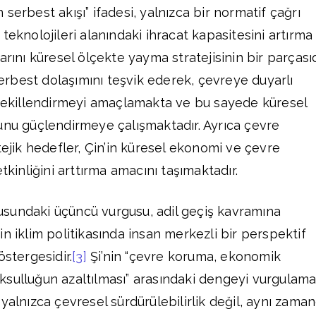
in serbest akışı” ifadesi, yalnızca bir normatif çağrı
teknolojileri alanındaki ihracat kapasitesini artırma
arını küresel ölçekte yayma stratejisinin bir parçasıd
serbest dolaşımını teşvik ederek, çevreye duyarlı
 şekillendirmeyi amaçlamakta ve bu sayede küresel
unu güçlendirmeye çalışmaktadır. Ayrıca çevre
tejik hedefler, Çin’in küresel ekonomi ve çevre
tkinliğini arttırma amacını taşımaktadır.
onusundaki üçüncü vurgusu, adil geçiş kavramına
n iklim politikasında insan merkezli bir perspektif
östergesidir.
[3]
Şi’nin “çevre koruma, ekonomik
sulluğun azaltılması” arasındaki dengeyi vurgulama
yalnızca çevresel sürdürülebilirlik değil, aynı zama