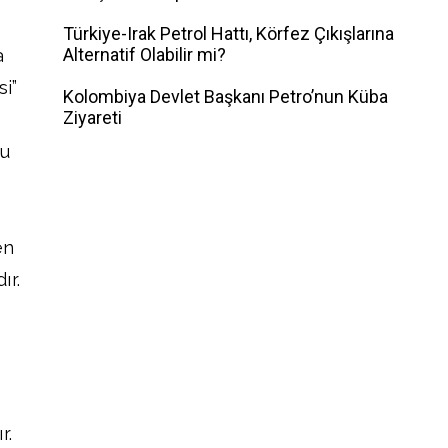
Türkiye-Irak Petrol Hattı, Körfez Çıkışlarına
Alternatif Olabilir mi?
a
si”
Kolombiya Devlet Başkanı Petro’nun Küba
Ziyareti
bu
en
ır.
r.