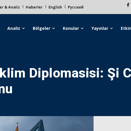
r & Analiz
Haberler
English
Русский
Analiz
Bölgeler
Konular
Yayınlar
Etkin
İklim Diplomasisi: Şi C
onu