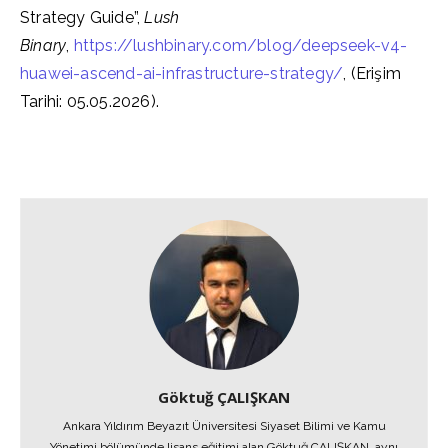
Strategy Guide”,
Lush
Binary
,
https://lushbinary.com/blog/deepseek-v4-
huawei-ascend-ai-infrastructure-strategy/
, (Erişim
Tarihi: 05.05.2026).
Göktuğ ÇALIŞKAN
Ankara Yıldırım Beyazıt Üniversitesi Siyaset Bilimi ve Kamu
Yönetimi bölümünde lisans eğitimi alan Göktuğ ÇALIŞKAN, aynı