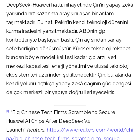
DeepSeek-Huawei hattı, nihayetinde Çin’in yapay zekâ
yarışında hız kazanma arayışını aşan bir anlam
taşımaktadır. Bu hat, Pekin’in kendi teknoloji düzenini
kurma iradesini yansıtmaktadır. ABD’nin çip
kontrolleriyle başlayan baskı, Çin açısından sanayi
seferberliğine dönüşmüştür. Küresel teknoloji rekabeti
bundan böyle model kalitesi kadar çip arzı, veri
merkezi kapasitesi, enerji yönetimi ve ulusal teknoloji
ekosistemleri üzerinden şekillenecektir. Çin, bu alanda
kendi yolunu açtıkça yapay zekâ çağının güç dengesi
de çok merkezli bir yapıya doğru ilerleyecektir.
[i]
“Big Chinese Tech Firms Scramble to Secure
Huawei AI Chips After DeepSeek V4
Launch”,
Reuters
,
https://www.reuters.com/world/chi
na/big-chinese-tech-firms-scramble-to-secure-