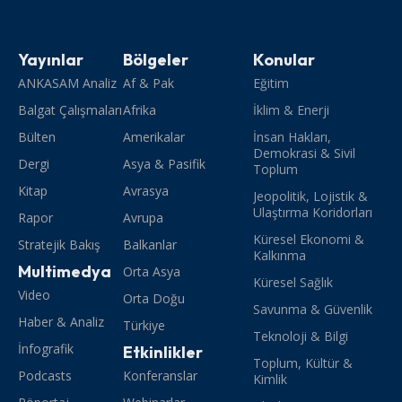
Yayınlar
Bölgeler
Konular
ANKASAM Analiz
Af & Pak
Eğitim
Balgat Çalışmaları
Afrika
İklim & Enerji
Bülten
Amerikalar
İnsan Hakları,
Demokrasi & Sivil
Dergi
Asya & Pasifik
Toplum
Kitap
Avrasya
Jeopolitik, Lojistik &
Ulaştırma Koridorları
Rapor
Avrupa
Küresel Ekonomi &
Stratejik Bakış
Balkanlar
Kalkınma
Multimedya
Orta Asya
Küresel Sağlık
Video
Orta Doğu
Savunma & Güvenlik
Haber & Analiz
Türkiye
Teknoloji & Bilgi
İnfografik
Etkinlikler
Toplum, Kültür &
Podcasts
Konferanslar
Kimlik