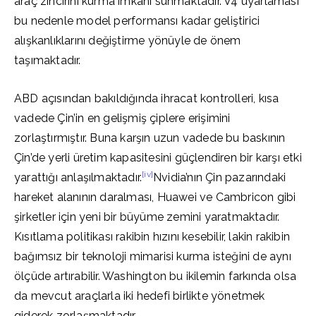
araç zincirini kurma imkânı sunmaktadır. V4 uyarlaması
bu nedenle model performansı kadar geliştirici
alışkanlıklarını değiştirme yönüyle de önem
taşımaktadır.
ABD açısından bakıldığında ihracat kontrolleri, kısa
vadede Çin’in en gelişmiş çiplere erişimini
zorlaştırmıştır. Buna karşın uzun vadede bu baskının
Çin’de yerli üretim kapasitesini güçlendiren bir karşı etki
[iv]
yarattığı anlaşılmaktadır.
Nvidia’nın Çin pazarındaki
hareket alanının daralması, Huawei ve Cambricon gibi
şirketler için yeni bir büyüme zemini yaratmaktadır.
Kısıtlama politikası rakibin hızını kesebilir, lakin rakibin
bağımsız bir teknoloji mimarisi kurma isteğini de aynı
ölçüde artırabilir. Washington bu ikilemin farkında olsa
da mevcut araçlarla iki hedefi birlikte yönetmek
giderek zorlaşmaktadır.