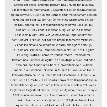
süreçte çift anadal programı kapsamında üniversitenin Siyasal
Bilgiler Fakültesi’nde yer alan Uluslararası İlişkiler bölümünde de
eğitim görmüştür. 2017 yılında lisans mezuniyetini tamamladıktan
sonra Ankara Hacı Bayram Veli Üniversitesi Uluslararası İlişkiler
bölümünde yüksek lisans programına başlayan Çalışkan, bu
programı 2020 yılında "Hindistan Şiiliği ve İran’ın Hindistan
Politikasının Yumuşak Güç Çerçevesinde Değerlendirmesi:
Kontrüktivist Bir Bakış" adlı teziyle başarı ile tamamlamıştır. 2018
yılında ise çift ana dal programı kapsamında eğitim gördüğü
Uluslararası İlişkiler bölümünden mezun olmuştur. Millî Eğitim
Bakanlığı Yurtdışı Seçme ve Yerleştirme (YLSY) programı
kapsamında Fransa’da dil eğitimi alan Göktuğ Çalışkan, ardından
Fas’ta bulunan Uluslararası Rabat Üniversitesinde 2. yüksek
lisansını "La Présence Chinoise En Afrique Et L’évaluation De La
Politique Africaine De La Chine Dans Le Contexte Du Projet « La
Ceinture Et La Route » : Les Cas du Kenya et de l’Ouganda" (Çin'in
Afrika'daki Varlığı ve Çin'in Afrika Politikasının Kuşak ve Yol Projesi
Bağlamında Değerlendirilmesi: Kenya ve Uganda Örnekleri) teziyle
2022 yılında tamamlamıştır. Aynı zamanda Erciyes Üniversitesi
Hukuk Fakültesi son sınıf öğrencisi olan Çalışkan, Ankara Hacı
Bayram Veli Üniversitesi Uluslararası İlişkiler bölümünde de