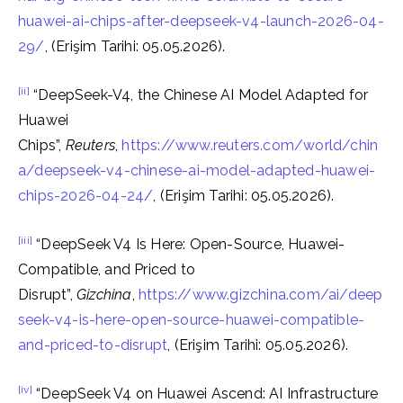
huawei-ai-chips-after-deepseek-v4-launch-2026-04-
29/
, (Erişim Tarihi: 05.05.2026).
[ii]
“DeepSeek-V4, the Chinese AI Model Adapted for
Huawei
Chips”,
Reuters
,
https://www.reuters.com/world/chin
a/deepseek-v4-chinese-ai-model-adapted-huawei-
chips-2026-04-24/
, (Erişim Tarihi: 05.05.2026).
[iii]
“DeepSeek V4 Is Here: Open-Source, Huawei-
Compatible, and Priced to
Disrupt”,
Gizchina
,
https://www.gizchina.com/ai/deep
seek-v4-is-here-open-source-huawei-compatible-
and-priced-to-disrupt
, (Erişim Tarihi: 05.05.2026).
[iv]
“DeepSeek V4 on Huawei Ascend: AI Infrastructure