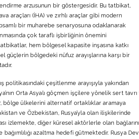
çlendirme arzusunun bir göstergesidir. Bu tatbikat,
hava araçları (İHA) ve zırhlı araçlar gibi modern
 kapsamlı bir muharebe senaryosuna odaklanarak
masında çok taraflı işbirliğinin önemini
tatbikatlar, hem bölgesel kapasite inşasına katkı
 güçlerin bölgedeki nüfuz arayışlarına karşı bir
adır.
ış politikasındaki çeşitlenme arayışıyla yakından
Rusya’nın Orta Asyalı göçmen işçilere yönelik sert tavrı
, bölge ülkelerini alternatif ortaklıklar aramaya
kistan ve Özbekistan, Rusya’yla olan ilişkilerinde
kası izlemekte, diğer küresel aktörlerle olan bağların
e bağımlılığı azaltma hedefi gütmektedir. Rusya Dev