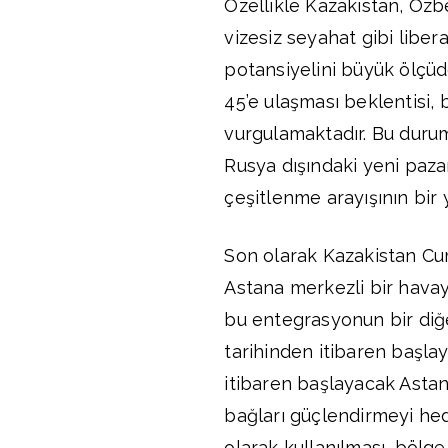
Özellikle Kazakistan, Özbe
vizesiz seyahat gibi libera
potansiyelini büyük ölçüde 
45’e ulaşması beklentisi, b
vurgulamaktadır. Bu durum
Rusya dışındaki yeni paza
çeşitlenme arayışının bir
Son olarak Kazakistan Cu
Astana merkezli bir havayo
bu entegrasyonun bir diğ
tarihinden itibaren başl
itibaren başlayacak Astana
bağları güçlendirmeyi he
olarak kullanılması, bölge