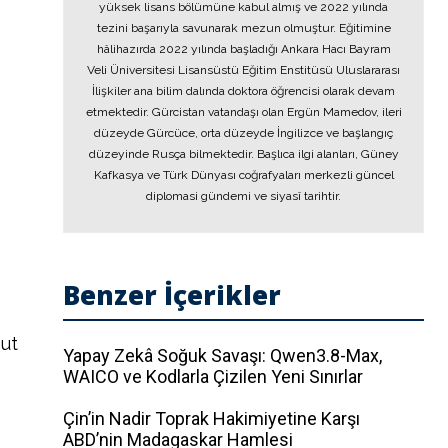
yüksek lisans bölümüne kabul almış ve 2022 yılında
tezini başarıyla savunarak mezun olmuştur. Eğitimine
hâlihazırda 2022 yılında başladığı Ankara Hacı Bayram
Veli Üniversitesi Lisansüstü Eğitim Enstitüsü Uluslararası
İlişkiler ana bilim dalında doktora öğrencisi olarak devam
etmektedir. Gürcistan vatandaşı olan Ergün Mamedov, ileri
düzeyde Gürcüce, orta düzeyde İngilizce ve başlangıç
düzeyinde Rusça bilmektedir. Başlıca ilgi alanları, Güney
Kafkasya ve Türk Dünyası coğrafyaları merkezli güncel
diplomasi gündemi ve siyasî tarihtir.
Benzer İçerikler
ut
Yapay Zekâ Soğuk Savaşı: Qwen3.8-Max,
WAICO ve Kodlarla Çizilen Yeni Sınırlar
Çin’in Nadir Toprak Hakimiyetine Karşı
ABD’nin Madagaskar Hamlesi