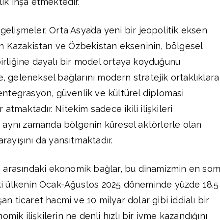
lık inşa etmektedir.
 gelişmeler, Orta Asya’da yeni bir jeopolitik eksen
n Kazakistan ve Özbekistan ekseninin, bölgesel
birliğine dayalı bir model ortaya koyduğunu
e, geleneksel bağlarını modern stratejik ortaklıklara
ntegrasyon, güvenlik ve kültürel diplomasi
atmaktadır. Nitekim sadece ikili ilişkileri
 aynı zamanda bölgenin küresel aktörlerle olan
arayışını da yansıtmaktadır.
 arasındaki ekonomik bağlar, bu dinamizmin en som
 İki ülkenin Ocak-Ağustos 2025 döneminde yüzde 18.5
şan ticaret hacmi ve 10 milyar dolar gibi iddialı bir
mik ilişkilerin ne denli hızlı bir ivme kazandığını