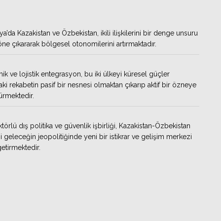
ya’da Kazakistan ve Özbekistan, ikili ilişkilerini bir denge unsuru
öne çıkararak bölgesel otonomilerini artırmaktadır.
k ve lojistik entegrasyon, bu iki ülkeyi küresel güçler
aki rekabetin pasif bir nesnesi olmaktan çıkarıp aktif bir özneye
rmektedir.
törlü dış politika ve güvenlik işbirliği, Kazakistan-Özbekistan
i geleceğin jeopolitiğinde yeni bir istikrar ve gelişim merkezi
getirmektedir.