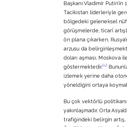
Başkanı Vladimir Putin’in
Tacikistan liderleriyle ge
bölgedeki geleneksel nüf
görüşmelerde, ticarî artışl
ön plana çıkarken, Rusya’n
arzusu da belirginleşmekt
doları aşması, Moskova il
[iv]
göstermektedir.
Bununla 
izlemek yerine daha otono
yöneldiğini ortaya koymak
Bu çok vektörlü politikanı
yakınlaşmadır. Orta Asya’d
trafiğindeki belirgin artış