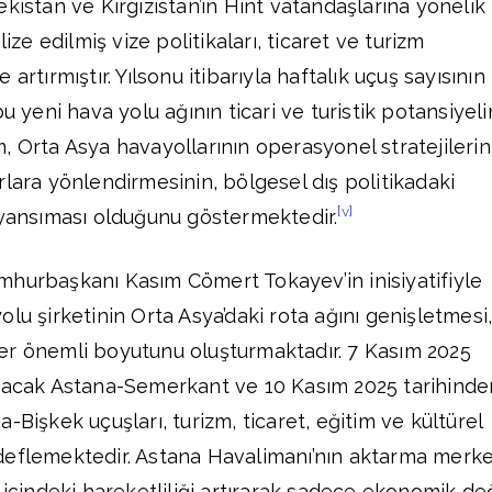
kistan ve Kırgızistan’ın Hint vatandaşlarına yönelik
lize edilmiş vize politikaları, ticaret ve turizm
artırmıştır. Yılsonu itibarıyla haftalık uçuş sayısının
u yeni hava yolu ağının ticari ve turistik potansiyeli
, Orta Asya havayollarının operasyonel stratejilerin
rlara yönlendirmesinin, bölgesel dış politikadaki
[v]
 yansıması olduğunu göstermektedir.
mhurbaşkanı Kasım Cömert Tokayev’in inisiyatifiyle
lu şirketinin Orta Asya’daki rota ağını genişletmesi
er önemli boyutunu oluşturmaktadır. 7 Kasım 2025
ayacak Astana-Semerkant ve 10 Kasım 2025 tarihinde
-Bişkek uçuşları, turizm, ticaret, eğitim ve kültürel
deflemektedir. Astana Havalimanı’nın aktarma merke
 içindeki hareketliliği artırarak sadece ekonomik değ