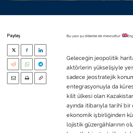
Paylaş
Bu yazı şu dillerde de mevcuttur:
Eng
Geleceğin jeopolitik hari
aktörlerin yükselişiyle y
sadece jeostratejik konu
entegrasyonuyla da küresel
kilit ülkesi olan Kazakista
ayında itibarıyla tarihî bi
ekonomik işbirliğinden kül
lojistik güzergâhlarının 