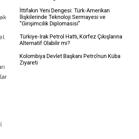
İttifakın Yeni Dengesi: Türk-Amerikan
İlişkilerinde Teknoloji Sermayesi ve
tak
“Girişimcilik Diplomasisi”
Türkiye-Irak Petrol Hattı, Körfez Çıkışlarına
el
Alternatif Olabilir mi?
Kolombiya Devlet Başkanı Petro’nun Küba
Ziyareti
rı
lar
î