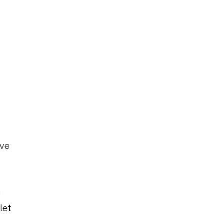
 ve
ı
let