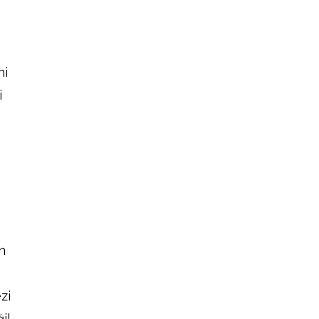
ni
i
,
n
zi
il,