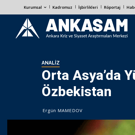
Kurumsal
Kadromuz
İşbirlikleri
Röportaj
Habe
ANALIZ
Orta Asya’da Y
Özbekistan
Ergün MAMEDOV