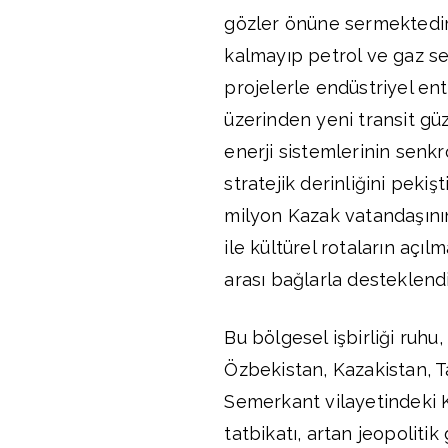
gözler önüne sermektedir. 
kalmayıp petrol ve gaz s
projelerle endüstriyel en
üzerinden yeni transit güz
enerji sistemlerinin senkro
stratejik derinliğini peki
milyon Kazak vatandaşının
ile kültürel rotaların açıl
arası bağlarla desteklendi
Bu bölgesel işbirliği ruhu,
Özbekistan, Kazakistan, Ta
Semerkant vilayetindeki K
tatbikatı, artan jeopolitik