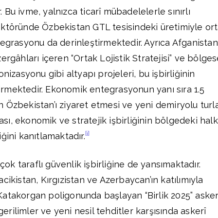
Bu ivme, yalnızca ticarî mübadelelerle sınırlı
ektöründe Özbekistan GTL tesisindeki üretimiyle or
tegrasyonu da derinleştirmektedir. Ayrıca Afganistan
ergâhları içeren “Ortak Lojistik Stratejisi” ve bölges
nizasyonu gibi altyapı projeleri, bu işbirliğinin
ştirmektedir. Ekonomik entegrasyonun yanı sıra 1.5
 Özbekistan’ı ziyaret etmesi ve yeni demiryolu turla
ması, ekonomik ve stratejik işbirliğinin bölgedeki halk
[i]
ğini kanıtlamaktadır.
 çok taraflı güvenlik işbirliğine de yansımaktadır.
cikistan, Kırgızistan ve Azerbaycan’ın katılımıyla
atakorgan poligonunda başlayan “Birlik 2025” asker
 gerilimler ve yeni nesil tehditler karşısında askerî