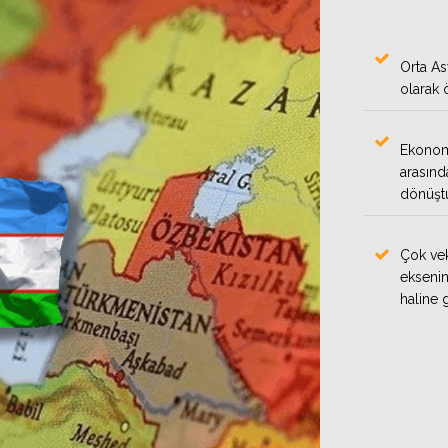
Orta As
olarak 
Ekonomi
arasınd
dönüştü
Çok vek
eksenin
haline 