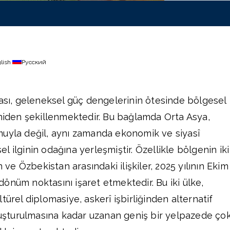
lish
Русский
tası, geleneksel güç dengelerinin ötesinde bölgesel
eniden şekillenmektedir. Bu bağlamda Orta Asya,
muyla değil, aynı zamanda ekonomik ve siyasî
 ilginin odağına yerleşmiştir. Özellikle bölgenin iki
n ve Özbekistan arasındaki ilişkiler, 2025 yılının Ekim
r dönüm noktasını işaret etmektedir. Bu iki ülke,
türel diplomasiye, askerî işbirliğinden alternatif
oluşturulmasına kadar uzanan geniş bir yelpazede ço