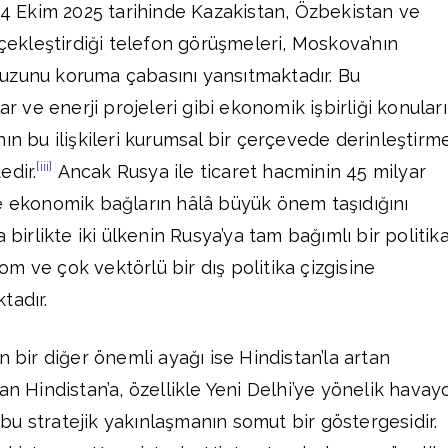
 14 Ekim 2025 tarihinde Kazakistan, Özbekistan ve
rçekleştirdiği telefon görüşmeleri, Moskova’nın
uzunu koruma çabasını yansıtmaktadır. Bu
ar ve enerji projeleri gibi ekonomik işbirliği konuları
ın bu ilişkileri kurumsal bir çerçevede derinleştirm
[iii]
edir.
Ancak Rusya ile ticaret hacminin 45 milyar
e ekonomik bağların hâlâ büyük önem taşıdığını
birlikte iki ülkenin Rusya’ya tam bağımlı bir politik
m ve çok vektörlü bir dış politika çizgisine
tadır.
n bir diğer önemli ayağı ise Hindistan’la artan
an Hindistan’a, özellikle Yeni Delhi’ye yönelik havay
, bu stratejik yakınlaşmanın somut bir göstergesidir.