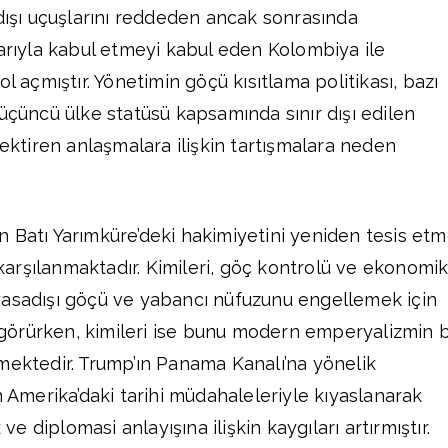
 dışı uçuşlarını reddeden ancak sonrasında
larıyla kabul etmeyi kabul eden Kolombiya ile
l açmıştır. Yönetimin göçü kısıtlama politikası, bazı
 üçüncü ülke statüsü kapsamında sınır dışı edilen
rektiren anlaşmalara ilişkin tartışmalara neden
 Batı Yarımküre’deki hakimiyetini yeniden tesis et
e karşılanmaktadır. Kimileri, göç kontrolü ve ekonomi
yasadışı göçü ve yabancı nüfuzunu engellemek için
k görürken, kimileri ise bunu modern emperyalizmin b
mektedir. Trump’ın Panama Kanalı’na yönelik
n Amerika’daki tarihi müdahaleleriyle kıyaslanarak
 diplomasi anlayışına ilişkin kaygıları artırmıştır.