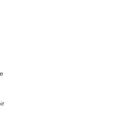
me
k
ir