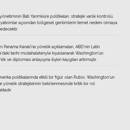
netiminin Batı Yarımküre politikaları, stratejik varlık kontrolü,
yatırımlar açısından bölgesel gerilimlerin temel nedeni olmaya
decektir.
n Panama Kanalı'na yönelik açıklamaları, ABD'nin Latin
'daki tarihi müdahaleleriyle kıyaslanarak Washington'un
k ve diplomasi anlayışına ilişkin kaygıları artırmıştır.
merika politikalarında etkili bir figür olan Rubio, Washington'un
 yönelik stratejilerinin belirlenmesinde kritik bir rol
tadır.