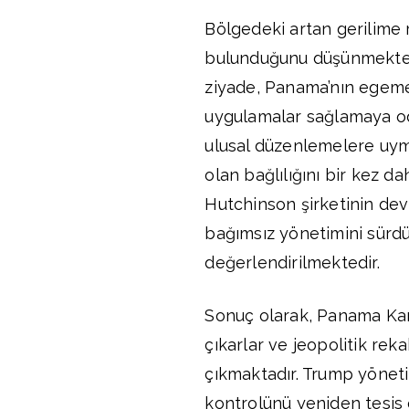
Bölgedeki artan gerilime 
bulunduğunu düşünmektedi
ziyade, Panama’nın egeme
uygulamalar sağlamaya od
ulusal düzenlemelere uym
olan bağlılığını bir kez d
Hutchinson şirketinin de
bağımsız yönetimini sürdü
değerlendirilmektedir.
Sonuç olarak, Panama Kanal
çıkarlar ve jeopolitik rek
çıkmaktadır. Trump yönetim
kontrolünü yeniden tesis e