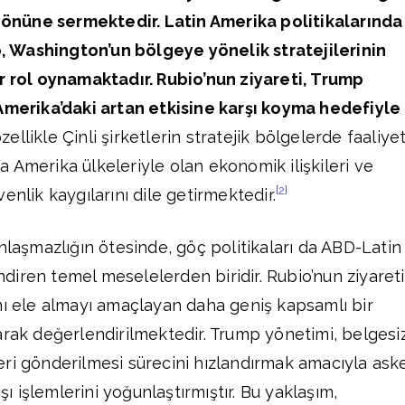
r önüne sermektedir. Latin Amerika politikalarında
io, Washington’un bölgeye yönelik stratejilerinin
r rol oynamaktadır. Rubio’nun ziyareti, Trump
 Amerika’daki artan etkisine karşı koyma hedefiyle
ellikle Çinli şirketlerin stratejik bölgelerde faaliye
 Amerika ülkeleriyle olan ekonomik ilişkileri ve
[2]
enlik kaygılarını dile getirmektedir.
nlaşmazlığın ötesinde, göç politikaları da ABD-Latin
endiren temel meselelerden biridir. Rubio’nun ziyareti
nı ele almayı amaçlayan daha geniş kapsamlı bir
arak değerlendirilmektedir. Trump yönetimi, belgesi
ri gönderilmesi sürecini hızlandırmak amacıyla aske
ışı işlemlerini yoğunlaştırmıştır. Bu yaklaşım,