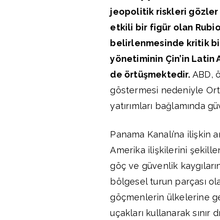
jeopolitik riskleri gözle
etkili bir figür olan Rub
belirlenmesinde kritik bi
yönetiminin Çin’in Latin
de örtüşmektedir.
ABD, öz
göstermesi nedeniyle Orta
yatırımları bağlamında güv
Panama Kanalı’na ilişkin a
Amerika ilişkilerini şekill
göç ve güvenlik kaygıları
bölgesel turun parçası ol
göçmenlerin ülkelerine ge
uçakları kullanarak sınır d