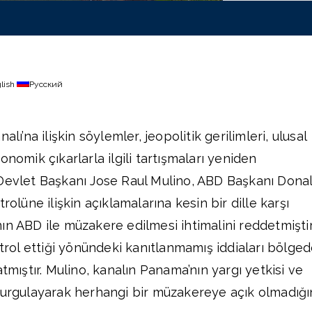
lish
Русский
na ilişkin söylemler, jeopolitik gerilimleri, ulusal
onomik çıkarlarla ilgili tartışmaları yeniden
 Devlet Başkanı Jose Raul Mulino, ABD Başkanı Dona
rolüne ilişkin açıklamalarına kesin bir dille karşı
ın ABD ile müzakere edilmesi ihtimalini reddetmiştir
ntrol ettiği yönündeki kanıtlanmamış iddiaları bölge
atmıştır. Mulino, kanalın Panama’nın yargı yetkisi ve
vurgulayarak herhangi bir müzakereye açık olmadığı