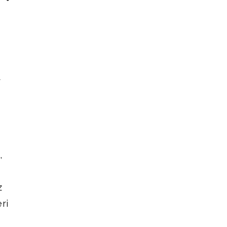
t
,
z
ri