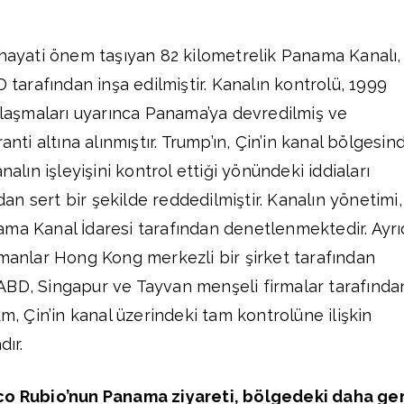
 hayati önem taşıyan 82 kilometrelik Panama Kanalı,
D tarafından inşa edilmiştir. Kanalın kontrolü, 1999
ntlaşmaları uyarınca Panama’ya devredilmiş ve
anti altına alınmıştır. Trump’ın, Çin’in kanal bölgesin
nalın işleyişini kontrol ettiği yönündeki iddiaları
n sert bir şekilde reddedilmiştir. Kanalın yönetimi,
ma Kanal İdaresi tarafından denetlenmektedir. Ayrı
imanlar Hong Kong merkezli bir şirket tarafından
er ABD, Singapur ve Tayvan menşeli firmalar tarafında
, Çin’in kanal üzerindeki tam kontrolüne ilişkin
dır.
rco Rubio’nun Panama ziyareti, bölgedeki daha ge