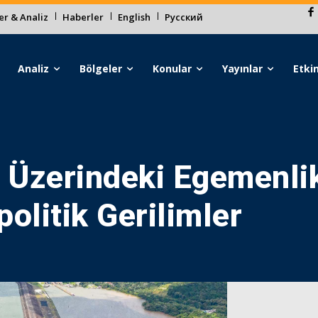
r & Analiz
Haberler
English
Русский
Analiz
Bölgeler
Konular
Yayınlar
Etkin
Üzerindeki Egemenlik
olitik Gerilimler