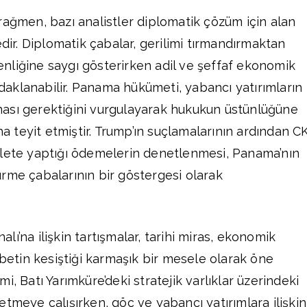
rağmen, bazı analistler diplomatik çözüm için alan
r. Diplomatik çabalar, gerilimi tırmandırmaktan
nliğine saygı gösterirken adil ve şeffaf ekonomik
aklanabilir. Panama hükümeti, yabancı yatırımların
ası gerektiğini vurgulayarak hukukun üstünlüğüne
aha teyit etmiştir. Trump’ın suçlamalarının ardından C
vlete yaptığı ödemelerin denetlenmesi, Panama’nın
rme çabalarının bir göstergesi olarak
ı’na ilişkin tartışmalar, tarihi miras, ekonomik
abetin kesiştiği karmaşık bir mesele olarak öne
i, Batı Yarımküre’deki stratejik varlıklar üzerindeki
tmeye çalışırken, göç ve yabancı yatırımlara ilişkin