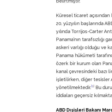
belirtmiştir.
Küresel ticaret açısından
20. yüzyılın başlarında AB
yılında Torrijos-Carter A
Panama’nın tarafsızlığı gar
askeri varlığı olduğu ve ka
Panama hükümeti tarafında
özerk bir kurum olan Pana
kanal çevresindeki bazı l
işletilirken, diğer tesisl
[1]
yönetilmektedir.
Bu durum
iddiaları geçersiz kılmakta
ABD Dışişleri Bakanı Ma