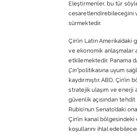
Eleştirmenler, bu tür söyl
cesaretlendirebileceğini v
sürmektedir.
Çin’in Latin Amerika’daki 
ve ekonomik anlaşmalar ar
etkilemektedir. Panama da
Çin”
politikasına uyum sağl
kaydırmıştır. ABD, Çin’in b
stratejik ulaşım ve enerji
güvenlik açısından tehdit o
Rubio’nun Senato’daki on
Çin’in kanal bölgesindeki
koşullarını ihlal edebileceğ