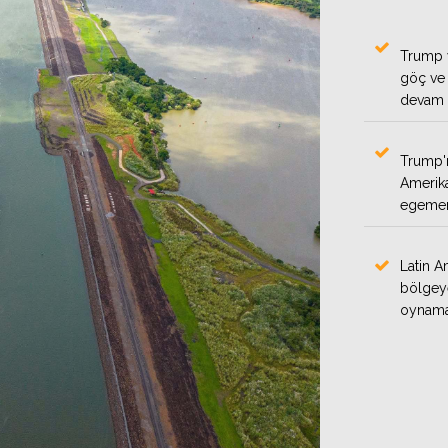
Trump yö
göç ve 
devam e
Trump'ı
Amerika
egemenli
Latin A
bölgeye
oynamak