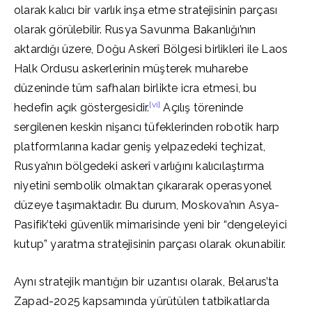
olarak kalıcı bir varlık inşa etme stratejisinin parçası
olarak görülebilir. Rusya Savunma Bakanlığı’nın
aktardığı üzere, Doğu Askerî Bölgesi birlikleri ile Laos
Halk Ordusu askerlerinin müşterek muharebe
düzeninde tüm safhaları birlikte icra etmesi, bu
[vi]
hedefin açık göstergesidir.
Açılış töreninde
sergilenen keskin nişancı tüfeklerinden robotik harp
platformlarına kadar geniş yelpazedeki teçhizat,
Rusya’nın bölgedeki askerî varlığını kalıcılaştırma
niyetini sembolik olmaktan çıkararak operasyonel
düzeye taşımaktadır. Bu durum, Moskova’nın Asya-
Pasifik’teki güvenlik mimarisinde yeni bir “dengeleyici
kutup” yaratma stratejisinin parçası olarak okunabilir.
Aynı stratejik mantığın bir uzantısı olarak, Belarus’ta
Zapad-2025 kapsamında yürütülen tatbikatlarda