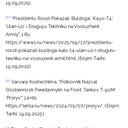
19.09.2025).
[iii]
“Prezidentu Rossii Pokazali ‘Buldoga’, ‘Kayo-T4’,
‘Ulan-U2’ i Druguyu Tekhniku na Vooruzhenii
Armiy”,
1.Ru
,
https://www1.ru/news/2025/09/17/prezidentu-
rossii-pokazali-buldoga-kaio-t4-ulan-u2-i-druguiu-
texniku-na-vooruzenii-armii.html, (Erişim Tarihi:
19.09.2025).
[iv]
Varvara Koshechkina, “Polkovnik Nazval
Osobennosti Peredannykh na Front Tankov T-90M
‘Proryv’”,
Lenta
,
https://lenta.ru/news/2024/05/07/proryv/, (Erişim
Tarihi: 19.09.2025).