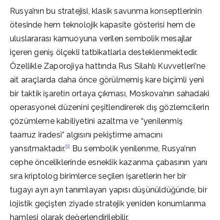
Rusya’nın bu stratejisi, klasik savunma konseptlerinin
ötesinde hem teknolojik kapasite gösterisi hem de
uluslararası kamuoyuna verilen sembolik mesajlar
içeren geniş ölçekli tatbikatlarla desteklenmektedir.
Özellikle Zaporojiya hattında Rus Silahlı Kuvvetleri’ne
ait araçlarda daha önce görülmemiş kare biçimli yeni
bir taktik işaretin ortaya çıkması, Moskova’nın sahadaki
operasyonel düzenini çeşitlendirerek dış gözlemcilerin
çözümleme kabiliyetini azaltma ve “yenilenmiş
taarruz iradesi” algısını pekiştirme amacını
[i]
yansıtmaktadır.
Bu sembolik yenilenme, Rusya’nın
cephe önceliklerinde esneklik kazanma çabasının yanı
sıra kriptolog birimlerce seçilen işaretlerin her bir
tugayı ayrı ayrı tanımlayan yapısı düşünüldüğünde, bir
lojistik geçişten ziyade stratejik yeniden konumlanma
hamlesi olarak değerlendirilebilir.