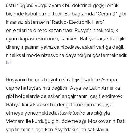
üstünlüğünü vurgulayarak bu doktrinel geçişi örtük
biçimde kabul etmektedir. Bu bağlamda “Geran-3” gibi
insansız sistemlerin “Radyo-Elektronik Harp”
önlemlerine direnç kazanması, Rusya’nın teknolojik
uyum kapasitesini öne çıkarırken; Batı’ya karşı stratejik
direnç inşasının yalnızca niceliksel askerî varlığa değil,
niteliksel modernizasyona dayandığını göstermektedir.
[iv]
Rusya’nın bu çok boyutlu stratejisi, sadece Avrupa
cephe hattıyla sınırlı değildir; Asya ve Latin Amerika
gibi bölgelerde de askerî angajmanını çeşitlendirerek
Batı’ya karşı küresel bir dengeleme mimarisi inşa
etmeye yönelmektedir.
Rusvietpetro
aracılığıyla
Vietnam ile kurduğu gizli ödeme ağı, Moskova’nın Batı
yaptırımlarını aşarken Asya’daki silah satışlarını