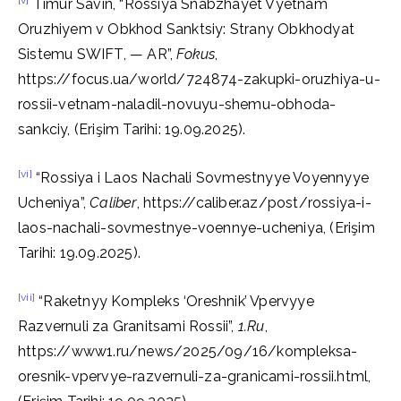
[v]
Timur Savin, “Rossiya Snabzhayet Vyetnam
Oruzhiyem v Obkhod Sanktsiy: Strany Obkhodyat
Sistemu SWIFT, — AR”,
Fokus
,
https://focus.ua/world/724874-zakupki-oruzhiya-u-
rossii-vetnam-naladil-novuyu-shemu-obhoda-
sankciy, (Erişim Tarihi: 19.09.2025).
[vi]
“Rossiya i Laos Nachali Sovmestnyye Voyennyye
Ucheniya”,
Caliber
, https://caliber.az/post/rossiya-i-
laos-nachali-sovmestnye-voennye-ucheniya, (Erişim
Tarihi: 19.09.2025).
[vii]
“Raketnyy Kompleks ‘Oreshnik’ Vpervyye
Razvernuli za Granitsami Rossii”,
1.Ru
,
https://www1.ru/news/2025/09/16/kompleksa-
oresnik-vpervye-razvernuli-za-granicami-rossii.html,