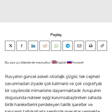
Paylaş
Bu yazı şu dillerde de mevcuttur:
English
Русский
Rusya’nın güncel askerî-stratejik çizgisi, tek cepheli
savunmadan ziyade çok katmanlı ve çok coğrafyalı
bir caydırıcılık mimarisine dayanmaktadır. Avrupa’nın
doğusunda nükleer eşiği kurumsallaştırırken sahada
birlik hareketlerini perdeleyen taktik işaretler ve
kapsamlı tatbikatlarla sembolik mesajlar vermekte,