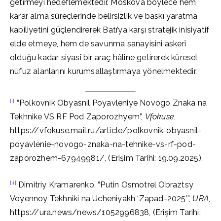
getirmeyi hedeflemektedir. Moskova böylece hem
karar alma süreçlerinde belirsizlik ve baskı yaratma
kabiliyetini güçlendirerek Batı’ya karşı stratejik inisiyatif
elde etmeye, hem de savunma sanayisini askerî
olduğu kadar siyasî bir araç hâline getirerek küresel
nüfuz alanlarını kurumsallaştırmaya yönelmektedir.
[i]
“Polkovnik Obyasnil Poyavleniye Novogo Znaka na
Tekhnike VS RF Pod Zaporozhyem”,
Vfokuse
,
https://vfokuse.mail.ru/article/polkovnik-obyasnil-
poyavlenie-novogo-znaka-na-tehnike-vs-rf-pod-
zaporozhem-67949981/, (Erişim Tarihi: 19.09.2025).
[ii]
Dimitriy Kramarenko, “Putin Osmotrel Obraztsy
Voyennoy Tekhniki na Ucheniyakh ‘Zapad-2025’”,
URA
,
https://ura.news/news/1052996838, (Erişim Tarihi: