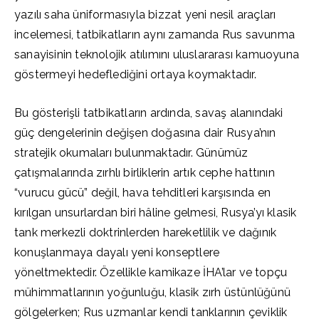
yazılı saha üniformasıyla bizzat yeni nesil araçları
incelemesi, tatbikatların aynı zamanda Rus savunma
sanayisinin teknolojik atılımını uluslararası kamuoyuna
göstermeyi hedeflediğini ortaya koymaktadır.
Bu gösterişli tatbikatların ardında, savaş alanındaki
güç dengelerinin değişen doğasına dair Rusya’nın
stratejik okumaları bulunmaktadır. Günümüz
çatışmalarında zırhlı birliklerin artık cephe hattının
“vurucu gücü” değil, hava tehditleri karşısında en
kırılgan unsurlardan biri hâline gelmesi, Rusya’yı klasik
tank merkezli doktrinlerden hareketlilik ve dağınık
konuşlanmaya dayalı yeni konseptlere
yöneltmektedir. Özellikle kamikaze İHA’lar ve topçu
mühimmatlarının yoğunluğu, klasik zırh üstünlüğünü
gölgelerken; Rus uzmanlar kendi tanklarının çeviklik