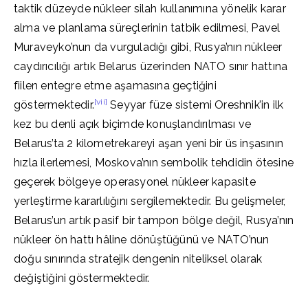
taktik düzeyde nükleer silah kullanımına yönelik karar
alma ve planlama süreçlerinin tatbik edilmesi, Pavel
Muraveyko’nun da vurguladığı gibi, Rusya’nın nükleer
caydırıcılığı artık Belarus üzerinden NATO sınır hattına
fiilen entegre etme aşamasına geçtiğini
[vii]
göstermektedir.
Seyyar füze sistemi Oreshnik’in ilk
kez bu denli açık biçimde konuşlandırılması ve
Belarus’ta 2 kilometrekareyi aşan yeni bir üs inşasının
hızla ilerlemesi, Moskova’nın sembolik tehdidin ötesine
geçerek bölgeye operasyonel nükleer kapasite
yerleştirme kararlılığını sergilemektedir. Bu gelişmeler,
Belarus’un artık pasif bir tampon bölge değil, Rusya’nın
nükleer ön hattı hâline dönüştüğünü ve NATO’nun
doğu sınırında stratejik dengenin niteliksel olarak
değiştiğini göstermektedir.