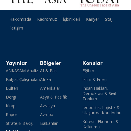
Hakkımızda
Kadromuz
İşbirlikleri
Kariyer
Staj
İletişim
Yayınlar
Bölgeler
Konular
ANKASAM Analiz
Af & Pak
Eğitim
Balgat Çalışmaları
Afrika
İklim & Enerji
Bülten
Amerikalar
İnsan Hakları,
Demokrasi & Sivil
Dergi
Asya & Pasifik
Toplum
Kitap
Avrasya
Jeopolitik, Lojistik &
Ulaştırma Koridorları
Rapor
Avrupa
Küresel Ekonomi &
Stratejik Bakış
Balkanlar
Kalkınma