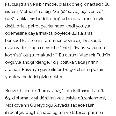
kalıcılaştıran yeni bir model olarak öne çıkmaktadır. Bu
sistem, Vietnam’ın aldığı “Su-30” savaş uçakları ve “T-
90S” tanklarının bedelini doğrudan para transferiyle
değil, ortak petrol gelirlerinden kredi yoluyla
ödemesine dayanmakta; böylece uluslararası
bankacılık sistemini tamamen devre dışı bırakarak
uzun vadeli, kapalı devre bir “enerji-finans-savunma
[v]
köprüsü” oluşturmaktadır.
Bu durum, Vladimir Putin’in
övgüyle andığı “dengeli” dış politika yaklaşımının
ardında, Rusya’ya güvenilir bir bölgesel silah pazarı
yaratma hedefini gizlemektedir.
Benzer biçimde, “Laros-2025” tatbikatlarının Laos’ta
65. diplomatik yıl dönümü vesilesiyle düzenlenmesi,
Moskova’nın Güneydoğu Asya’da sadece silah
ihracatçısı değil, sahada eğitim ve tatbikat partneri