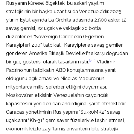
Rusya’nın küresel ölçekteki bu askerî yayılım
stratejisinin bir başka uzantısı da Venezuela’dır. 2025
yılının Eylül ayında La Orchila adasında 2.500 asker, 12
savaş gemisi, 22 uçak ve yaklaşık 20 botla
düzenlenen “Sovereign Caribbean (Egemen
Karayipler) 200” tatbikatı, Karayipler’e savaş gemileri
gönderen Amerika Birleşik Devletleri’ne karşı doğrudan
[viii]
bir güç gösterisi olarak tasarlanmıştır.
Vladimir
Padrino’nun tatbikatın ABD konuşlanmasına yanıt
olduğunu açıklaması ve Nicolas Maduro’nun
milyonlarca milisi seferber ettiğini duyurması,
Moskova’nın etkisinin Venezuela’nın caydırıcılık
kapasitesini yeniden canlandırdığına işaret etmektedir.
Caracas yönetiminin Rus yapımı “Su-30MK2” savaş
uçaklarını “Kh-31” gemisavar füzeleriyle teşhir etmesi,
ekonomik krizle zayıflamış envanterin bile stratejik