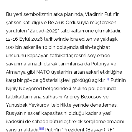
Bu yeni sembolizmin arka planında, Vladimir Putin’in
şahsen katıldığı ve Belarus Ordusu’yla müştereken
yürütülen “Zapad-2025” tatbikatları öne çıkmaktadır.
12-16 Eylül 2026 tarihlerinde icra edilen ve yaklaşık
100 bin asker ile 10 bin dolayında silah-teçhizat
unsurunu kapsayan tatbikatlar, resmî söylemde
savunma amaçlı olarak tanımlansa da Polonya ve
Almanya gibi NATO üyelerinin artan askerî etkinliğine
[ii]
karşı bir gövde gösterisi işlevi gördüğü açıktır.
Putin’in
Nijniy Novgorod bölgesindeki Mulino poligonunda
tatbikatların ana safhasını Andrey Belousov ve
Yunusbek Yevkurov ile birlikte yerinde denetlemesi,
Rusya’nın askerî kapasitesini olduğu kadar siyasî
iradesini de sahada bütünleştirerek sergileme amacını
[iii]
yansıtmaktadır.
Putin’in “Prezident (Başkan) RF”