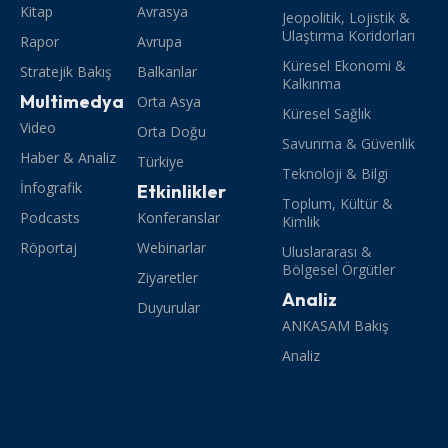
Kitap
Avrasya
Jeopolitik, Lojistik &
Ulaştırma Koridorları
Rapor
Avrupa
Küresel Ekonomi &
Stratejik Bakış
Balkanlar
Kalkınma
Multimedya
Orta Asya
Küresel Sağlık
Video
Orta Doğu
Savunma & Güvenlik
Haber & Analiz
Türkiye
Teknoloji & Bilgi
İnfografik
Etkinlikler
Toplum, Kültür &
Podcasts
Konferanslar
Kimlik
Röportaj
Webinarlar
Uluslararası &
Bölgesel Örgütler
Ziyaretler
Analiz
Duyurular
ANKASAM Bakış
Analiz