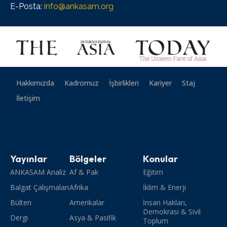
E-Posta:
info@ankasam.org
Hakkımızda
Kadromuz
İşbirlikleri
Kariyer
Staj
İletişim
Yayınlar
Bölgeler
Konular
ANKASAM Analiz
Af & Pak
Eğitim
Balgat Çalışmaları
Afrika
İklim & Enerji
Bülten
Amerikalar
İnsan Hakları,
Demokrasi & Sivil
Dergi
Asya & Pasifik
Toplum