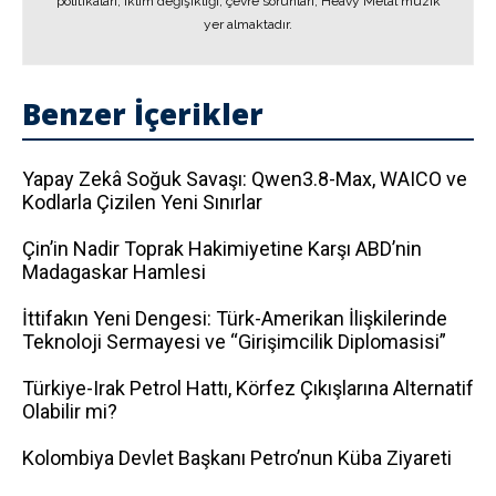
politikaları, iklim değişikliği, çevre sorunları, Heavy Metal müzik
yer almaktadır.
Benzer İçerikler
Yapay Zekâ Soğuk Savaşı: Qwen3.8-Max, WAICO ve
Kodlarla Çizilen Yeni Sınırlar
Çin’in Nadir Toprak Hakimiyetine Karşı ABD’nin
Madagaskar Hamlesi
İttifakın Yeni Dengesi: Türk-Amerikan İlişkilerinde
Teknoloji Sermayesi ve “Girişimcilik Diplomasisi”
Türkiye-Irak Petrol Hattı, Körfez Çıkışlarına Alternatif
Olabilir mi?
Kolombiya Devlet Başkanı Petro’nun Küba Ziyareti