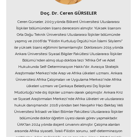
Doç. Dr. Ceren GÜRSELER
Ceren Gürseler, 2003 yılında Bilkent Üniversitesi Uluslararası
İlişkiler bölümünden lisans derecesini almıştır. Yüksek lisansını
Orta Doğu Teknik Üniversitesi Uluslararası İlişkiler bölümünde
yapmış ve 2006'da "Filistin Kurtuluş Örgütü'nün İslami Söylemi"
ile yüksek lisans eğitimini tamamlamıştır. Doktorasını 2015 yılında
Ankara Üniversitesi Siyasal Bilgiler Fakültesi Uluslararası İlişkiler
Bölümü'nden almış olup doktora tezi "Afrika Örf ve Adet
Hukukunda Self-Determinasyon Hakkı"dır. Avrasya Stratejik
Araştırmalar Merkezi'nde Arap ve Afrika ülkeleri uzmanı, Ankara
Üniversitesi Afrika Çalışmaları ve Uygulama Merkezi'nde Afrika
ülkeleri uzmanı ve Çankaya Belediyesi Dış İlişkiler
Müdürlüğü'nde dış ilişkiler uzmanı olarak çalışmıştır. Ankara Kriz
ve Siyaset Araştırmaları Merkezi'nde Afrika ülkeleri ve uluslararası
hukuk danışmanıdır. 2016 yılından beri Nevşehir Hacı Bektaş Veli
Üniversitesi İktisadi ve İdari Bilimler Fakültesi Uluslararası İlişkiler
bölümünde doktor öğretim üyesi olarak görev yapmaktadır.
ÜAK’tan 2024 yılında doçent ünvanını almıştır. Çalışma alanları
arasında Afrika siyaseti, İsrail-Filistin sorunu, self-determinasyon