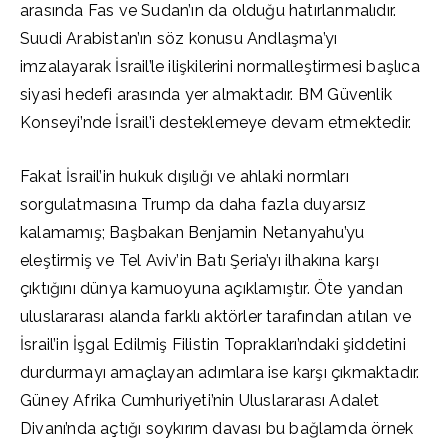
arasında Fas ve Sudan’ın da olduğu hatırlanmalıdır.
Suudi Arabistan’ın söz konusu Andlaşma’yı
imzalayarak İsrail’le ilişkilerini normalleştirmesi başlıca
siyasi hedefi arasında yer almaktadır. BM Güvenlik
Konseyi’nde İsrail’i desteklemeye devam etmektedir.
Fakat İsrail’in hukuk dışılığı ve ahlaki normları
sorgulatmasına Trump da daha fazla duyarsız
kalamamış; Başbakan Benjamin Netanyahu’yu
eleştirmiş ve Tel Aviv’in Batı Şeria’yı ilhakına karşı
çıktığını dünya kamuoyuna açıklamıştır. Öte yandan
uluslararası alanda farklı aktörler tarafından atılan ve
İsrail’in İşgal Edilmiş Filistin Toprakları’ndaki şiddetini
durdurmayı amaçlayan adımlara ise karşı çıkmaktadır.
Güney Afrika Cumhuriyeti’nin Uluslararası Adalet
Divanı’nda açtığı soykırım davası bu bağlamda örnek