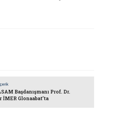
İçerik
AM Başdanışmanı Prof. Dr.
r İMER Glonaabat’ta