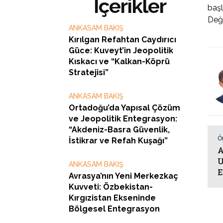
İçerikler
başl
Değ
ANKASAM BAKIŞ
Kırılgan Refahtan Caydırıcı
Güce: Kuveyt’in Jeopolitik
Kıskacı ve “Kalkan-Köprü
Stratejisi”
ANKASAM BAKIŞ
Ortadoğu’da Yapısal Çözüm
ve Jeopolitik Entegrasyon:
“Akdeniz-Basra Güvenlik,
Ö
İstikrar ve Refah Kuşağı”
A
U
ANKASAM BAKIŞ
E
Avrasya’nın Yeni Merkezkaç
Kuvveti: Özbekistan-
Kırgızistan Ekseninde
Bölgesel Entegrasyon