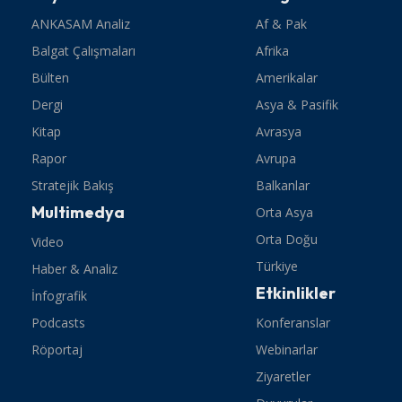
ANKASAM Analiz
Af & Pak
Balgat Çalışmaları
Afrika
Bülten
Amerikalar
Dergi
Asya & Pasifik
Kitap
Avrasya
Rapor
Avrupa
Stratejik Bakış
Balkanlar
Multimedya
Orta Asya
Orta Doğu
Video
Türkiye
Haber & Analiz
Etkinlikler
İnfografik
Podcasts
Konferanslar
Röportaj
Webinarlar
Ziyaretler