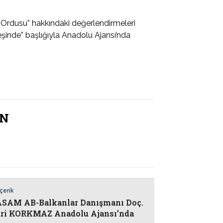
Ordusu” hakkındaki değerlendirmeleri
eşinde” başlığıyla Anadolu Ajansı’nda
AN
İçerik
AM AB-Balkanlar Danışmanı Doç.
uri KORKMAZ Anadolu Ajansı’nda