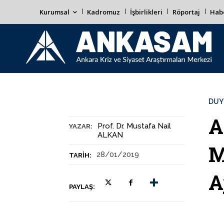
Kurumsal
Kadromuz
İşbirlikleri
Röportaj
Habe
DUY
A
Prof. Dr. Mustafa Nail
YAZAR:
ALKAN
M
28/01/2019
TARIH:
A
PAYLAŞ: