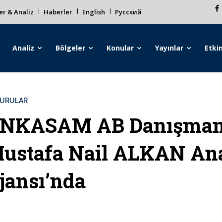
r & Analiz
Haberler
English
Русский
Analiz
Bölgeler
Konular
Yayınlar
Etkin
URULAR
NKASAM AB Danışmanı 
ustafa Nail ALKAN An
jansı’nda