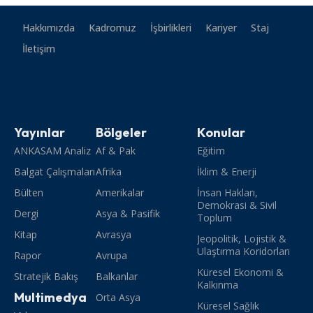
Hakkımızda
Kadromuz
İşbirlikleri
Kariyer
Staj
İletişim
Yayınlar
Bölgeler
Konular
ANKASAM Analiz
Af & Pak
Eğitim
Balgat Çalışmaları
Afrika
İklim & Enerji
Bülten
Amerikalar
İnsan Hakları,
Demokrasi & Sivil
Dergi
Asya & Pasifik
Toplum
Kitap
Avrasya
Jeopolitik, Lojistik &
Ulaştırma Koridorları
Rapor
Avrupa
Küresel Ekonomi &
Stratejik Bakış
Balkanlar
Kalkınma
Multimedya
Orta Asya
Küresel Sağlık