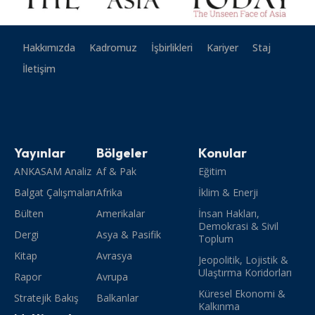
Hakkımızda
Kadromuz
İşbirlikleri
Kariyer
Staj
İletişim
Yayınlar
Bölgeler
Konular
ANKASAM Analiz
Af & Pak
Eğitim
Balgat Çalışmaları
Afrika
İklim & Enerji
Bülten
Amerikalar
İnsan Hakları,
Demokrasi & Sivil
Dergi
Asya & Pasifik
Toplum
Kitap
Avrasya
Jeopolitik, Lojistik &
Ulaştırma Koridorları
Rapor
Avrupa
Küresel Ekonomi &
Stratejik Bakış
Balkanlar
Kalkınma