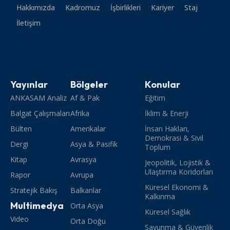
Hakkımızda
Kadromuz
İşbirlikleri
Kariyer
Staj
İletişim
Yayınlar
Bölgeler
Konular
ANKASAM Analiz
Af & Pak
Eğitim
Balgat Çalışmaları
Afrika
İklim & Enerji
Bülten
Amerikalar
İnsan Hakları,
Demokrasi & Sivil
Dergi
Asya & Pasifik
Toplum
Kitap
Avrasya
Jeopolitik, Lojistik &
Ulaştırma Koridorları
Rapor
Avrupa
Küresel Ekonomi &
Stratejik Bakış
Balkanlar
Kalkınma
Multimedya
Orta Asya
Küresel Sağlık
Video
Orta Doğu
Savunma & Güvenlik