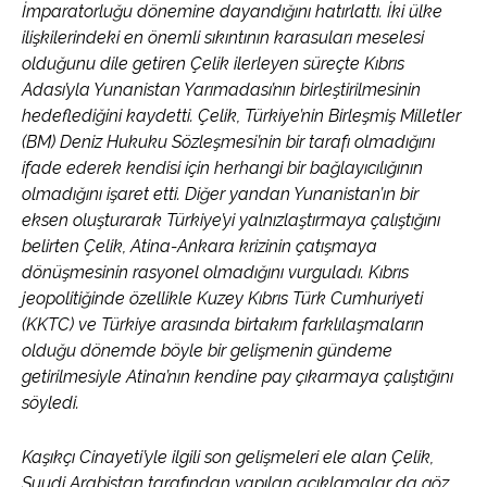
İmparatorluğu dönemine dayandığını hatırlattı. İki ülke
ilişkilerindeki en önemli sıkıntının karasuları meselesi
olduğunu dile getiren Çelik ilerleyen süreçte Kıbrıs
Adası’yla Yunanistan Yarımadası’nın birleştirilmesinin
hedeflediğini kaydetti. Çelik, Türkiye’nin Birleşmiş Milletler
(BM) Deniz Hukuku Sözleşmesi’nin bir tarafı olmadığını
ifade ederek kendisi için herhangi bir bağlayıcılığının
olmadığını işaret etti. Diğer yandan Yunanistan’ın bir
eksen oluşturarak Türkiye’yi yalnızlaştırmaya çalıştığını
belirten Çelik, Atina-Ankara krizinin çatışmaya
dönüşmesinin rasyonel olmadığını vurguladı. Kıbrıs
jeopolitiğinde özellikle Kuzey Kıbrıs Türk Cumhuriyeti
(KKTC) ve Türkiye arasında birtakım farklılaşmaların
olduğu dönemde böyle bir gelişmenin gündeme
getirilmesiyle Atina’nın kendine pay çıkarmaya çalıştığını
söyledi.
Kaşıkçı Cinayeti’yle ilgili son gelişmeleri ele alan Çelik,
Suudi Arabistan tarafından yapılan açıklamalar da göz