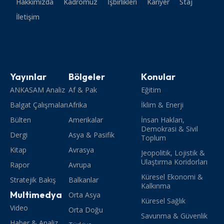
Hakkımızda
Kadromuz
İşbirlikleri
Kariyer
Staj
İletişim
Yayınlar
Bölgeler
Konular
ANKASAM Analiz
Af & Pak
Eğitim
Balgat Çalışmaları
Afrika
İklim & Enerji
Bülten
Amerikalar
İnsan Hakları,
Demokrasi & Sivil
Dergi
Asya & Pasifik
Toplum
Kitap
Avrasya
Jeopolitik, Lojistik &
Ulaştırma Koridorları
Rapor
Avrupa
Küresel Ekonomi &
Stratejik Bakış
Balkanlar
Kalkınma
Multimedya
Orta Asya
Küresel Sağlık
Video
Orta Doğu
Savunma & Güvenlik
Haber & Analiz