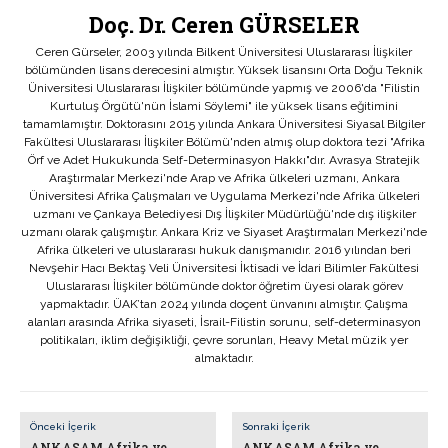
Doç. Dr. Ceren GÜRSELER
Ceren Gürseler, 2003 yılında Bilkent Üniversitesi Uluslararası İlişkiler
bölümünden lisans derecesini almıştır. Yüksek lisansını Orta Doğu Teknik
Üniversitesi Uluslararası İlişkiler bölümünde yapmış ve 2006'da "Filistin
Kurtuluş Örgütü'nün İslami Söylemi" ile yüksek lisans eğitimini
tamamlamıştır. Doktorasını 2015 yılında Ankara Üniversitesi Siyasal Bilgiler
Fakültesi Uluslararası İlişkiler Bölümü'nden almış olup doktora tezi "Afrika
Örf ve Adet Hukukunda Self-Determinasyon Hakkı"dır. Avrasya Stratejik
Araştırmalar Merkezi'nde Arap ve Afrika ülkeleri uzmanı, Ankara
Üniversitesi Afrika Çalışmaları ve Uygulama Merkezi'nde Afrika ülkeleri
uzmanı ve Çankaya Belediyesi Dış İlişkiler Müdürlüğü'nde dış ilişkiler
uzmanı olarak çalışmıştır. Ankara Kriz ve Siyaset Araştırmaları Merkezi'nde
Afrika ülkeleri ve uluslararası hukuk danışmanıdır. 2016 yılından beri
Nevşehir Hacı Bektaş Veli Üniversitesi İktisadi ve İdari Bilimler Fakültesi
Uluslararası İlişkiler bölümünde doktor öğretim üyesi olarak görev
yapmaktadır. ÜAK’tan 2024 yılında doçent ünvanını almıştır. Çalışma
alanları arasında Afrika siyaseti, İsrail-Filistin sorunu, self-determinasyon
politikaları, iklim değişikliği, çevre sorunları, Heavy Metal müzik yer
almaktadır.
Önceki İçerik
Sonraki İçerik
ANKASAM Afrika ve
ANKASAM Afrika ve