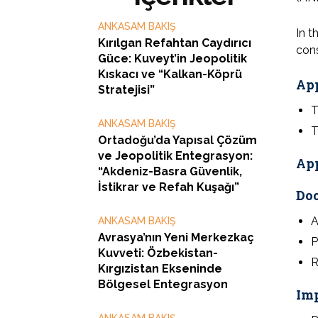
ANKASAM BAKIŞ
In t
Kırılgan Refahtan Caydırıcı
cons
Güce: Kuveyt’in Jeopolitik
Kıskacı ve “Kalkan-Köprü
App
Stratejisi”
T
ANKASAM BAKIŞ
T
Ortadoğu’da Yapısal Çözüm
ve Jeopolitik Entegrasyon:
App
“Akdeniz-Basra Güvenlik,
İstikrar ve Refah Kuşağı”
Doc
A
ANKASAM BAKIŞ
Avrasya’nın Yeni Merkezkaç
P
Kuvveti: Özbekistan-
R
Kırgızistan Ekseninde
Bölgesel Entegrasyon
Imp
ANKASAM BAKIŞ