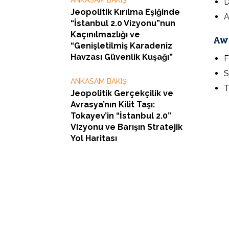
D
Jeopolitik Kırılma Eşiğinde
A
“İstanbul 2.0 Vizyonu”nun
Kaçınılmazlığı ve
Aw
“Genişletilmiş Karadeniz
Havzası Güvenlik Kuşağı”
F
S
ANKASAM BAKIŞ
T
Jeopolitik Gerçekçilik ve
Avrasya’nın Kilit Taşı:
Tokayev’in “İstanbul 2.0”
Vizyonu ve Barışın Stratejik
Yol Haritası