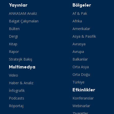
Yayınlar
Bölgeler
ANKASAM Analiz
Af & Pak
Balgat Çalışmaları
Afrika
Bülten
Amerikalar
Dergi
Asya & Pasifik
Kitap
Avrasya
Rapor
Avrupa
Stratejik Bakış
Balkanlar
Multimedya
Orta Asya
Orta Doğu
Video
Türkiye
Haber & Analiz
Etkinlikler
İnfografik
Podcasts
Konferanslar
Röportaj
Webinarlar
Ziyaretler