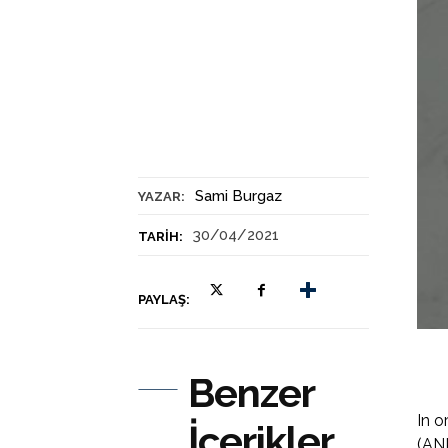
Sami Burgaz
YAZAR:
30/04/2021
TARIH:
PAYLAŞ:
Benzer
In o
İçerikler
(ANK