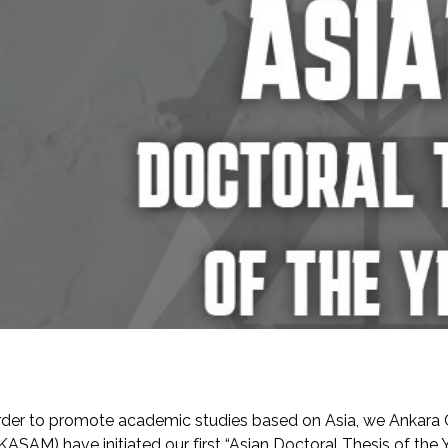
rder to promote academic studies based on Asia, we Ankara C
ASAM) have initiated our first “Asian Doctoral Thesis of the 