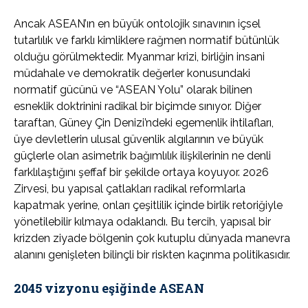
Ancak ASEAN’ın en büyük ontolojik sınavının içsel
tutarlılık ve farklı kimliklere rağmen normatif bütünlük
olduğu görülmektedir. Myanmar krizi, birliğin insani
müdahale ve demokratik değerler konusundaki
normatif gücünü ve “ASEAN Yolu” olarak bilinen
esneklik doktrinini radikal bir biçimde sınıyor. Diğer
taraftan, Güney Çin Denizi’ndeki egemenlik ihtilafları,
üye devletlerin ulusal güvenlik algılarının ve büyük
güçlerle olan asimetrik bağımlılık ilişkilerinin ne denli
farklılaştığını şeffaf bir şekilde ortaya koyuyor. 2026
Zirvesi, bu yapısal çatlakları radikal reformlarla
kapatmak yerine, onları çeşitlilik içinde birlik retoriğiyle
yönetilebilir kılmaya odaklandı. Bu tercih, yapısal bir
krizden ziyade bölgenin çok kutuplu dünyada manevra
alanını genişleten bilinçli bir riskten kaçınma politikasıdır.
2045 vizyonu eşiğinde ASEAN