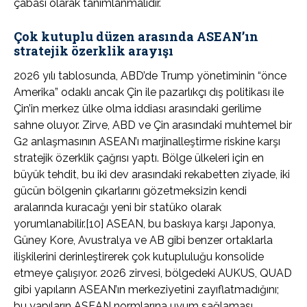
çabası olarak tanımlanmalıdır.
Çok kutuplu düzen arasında ASEAN’ın
stratejik özerklik arayışı
2026 yılı tablosunda, ABD’de Trump yönetiminin “önce
Amerika” odaklı ancak Çin ile pazarlıkçı dış politikası ile
Çin’in merkez ülke olma iddiası arasındaki gerilime
sahne oluyor. Zirve, ABD ve Çin arasındaki muhtemel bir
G2 anlaşmasının ASEAN’ı marjinalleştirme riskine karşı
stratejik özerklik çağrısı yaptı. Bölge ülkeleri için en
büyük tehdit, bu iki dev arasındaki rekabetten ziyade, iki
gücün bölgenin çıkarlarını gözetmeksizin kendi
aralarında kuracağı yeni bir statüko olarak
yorumlanabilir.[10] ASEAN, bu baskıya karşı Japonya,
Güney Kore, Avustralya ve AB gibi benzer ortaklarla
ilişkilerini derinleştirerek çok kutupluluğu konsolide
etmeye çalışıyor. 2026 zirvesi, bölgedeki AUKUS, QUAD
gibi yapıların ASEAN’ın merkeziyetini zayıflatmadığını;
bu yapıların ASEAN normlarına uyum sağlaması