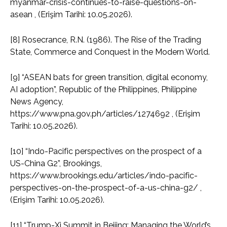
myanmar-crisis-continues-to-raise-questions-on-
asean , (Erişim Tarihi: 10.05.2026).
[8] Rosecrance, R.N. (1986). The Rise of the Trading
State, Commerce and Conquest in the Modern World.
[9] “ASEAN bats for green transition, digital economy,
AI adoption”, Republic of the Philippines, Philippine
News Agency,
https://www.pna.gov.ph/articles/1274692 , (Erişim
Tarihi: 10.05.2026).
[10] “Indo-Pacific perspectives on the prospect of a
US-China G2”, Brookings,
https://www.brookings.edu/articles/indo-pacific-
perspectives-on-the-prospect-of-a-us-china-g2/ ,
(Erişim Tarihi: 10.05.2026).
[11] “Trump-Xi Summit in Beijing: Managing the World’s