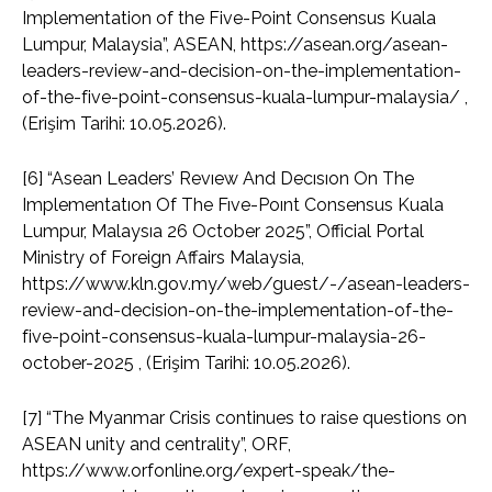
Implementation of the Five-Point Consensus Kuala
Lumpur, Malaysia”, ASEAN, https://asean.org/asean-
leaders-review-and-decision-on-the-implementation-
of-the-five-point-consensus-kuala-lumpur-malaysia/ ,
(Erişim Tarihi: 10.05.2026).
[6] “Asean Leaders’ Revıew And Decısıon On The
Implementatıon Of The Fıve-Poınt Consensus Kuala
Lumpur, Malaysıa 26 October 2025”, Official Portal
Ministry of Foreign Affairs Malaysia,
https://www.kln.gov.my/web/guest/-/asean-leaders-
review-and-decision-on-the-implementation-of-the-
five-point-consensus-kuala-lumpur-malaysia-26-
october-2025 , (Erişim Tarihi: 10.05.2026).
[7] “The Myanmar Crisis continues to raise questions on
ASEAN unity and centrality”, ORF,
https://www.orfonline.org/expert-speak/the-