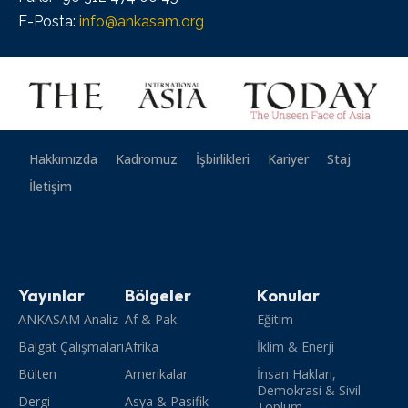
E-Posta:
info@ankasam.org
Hakkımızda
Kadromuz
İşbirlikleri
Kariyer
Staj
İletişim
Yayınlar
Bölgeler
Konular
ANKASAM Analiz
Af & Pak
Eğitim
Balgat Çalışmaları
Afrika
İklim & Enerji
Bülten
Amerikalar
İnsan Hakları,
Demokrasi & Sivil
Dergi
Asya & Pasifik
Toplum