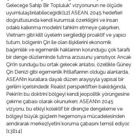
Geleceğe Sahip Bir Topluluk” vizyonunun ne ölçüde
uyumlulaştırılabileceğidir.[12] ASEAN, 2045 hedefleri
doğrultusunda kendi kurumsal özerkliğini ve insan
odaklı kalkınma modelini tahkim etmeye çalışırken,
Vietnam gibi kilit üyelerin sergilediği proaktif ve yapıcı
tutum, bölgenin Çin ile olan ilişkilerini ekonomik
bağımlılık ve egemenlik haklarının korunduğu çok taraflı
bir denge düzleminde tutma arzusunu yansıtıyor. Ancak
Çin’in sunduğu bu ortak gelecek anlatısı, özellikle Güney
Çin Denizi gibi egemenlik ihtilaflarının olduğu alanlarda,
ASEAN’ın kurallara dayalı düzen arayışıyla yapısal bir
gerilim içerisindedir. Realist perspektiften bakıldığında,
Pekin’in bu doktrini bölgeyi kendi jeopolitik yörüngesine
çekme çabası olarak okunurken; ASEAN’ın 2045
vizyonu, bu etkiyi kolektif bir dirençle dengeleme ve
bölgeyi büyük güçlerin hegemonya mücadelesinden
arındırarak merkeziyetini koruma çabasını temsil ediyor.
[13][14]