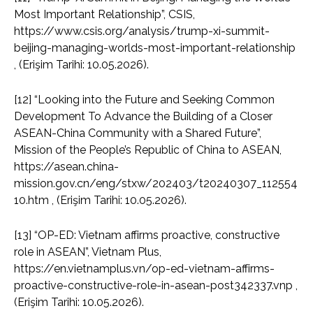
Most Important Relationship”, CSIS,
https://www.csis.org/analysis/trump-xi-summit-
beijing-managing-worlds-most-important-relationship
, (Erişim Tarihi: 10.05.2026).
[12] “Looking into the Future and Seeking Common
Development To Advance the Building of a Closer
ASEAN-China Community with a Shared Future”,
Mission of the People’s Republic of China to ASEAN,
https://asean.china-
mission.gov.cn/eng/stxw/202403/t20240307_112554
10.htm , (Erişim Tarihi: 10.05.2026).
[13] “OP-ED: Vietnam affirms proactive, constructive
role in ASEAN”, Vietnam Plus,
https://en.vietnamplus.vn/op-ed-vietnam-affirms-
proactive-constructive-role-in-asean-post342337.vnp ,
(Erişim Tarihi: 10.05.2026).