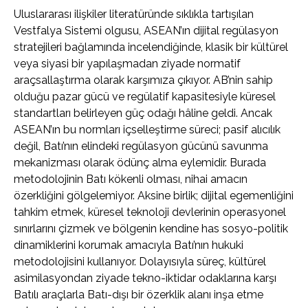
Uluslararası ilişkiler literatüründe sıklıkla tartışılan
Vestfalya Sistemi olgusu, ASEAN’ın dijital regülasyon
stratejileri bağlamında incelendiğinde, klasik bir kültürel
veya siyasi bir yapılaşmadan ziyade normatif
araçsallaştırma olarak karşımıza çıkıyor. AB’nin sahip
olduğu pazar gücü ve regülatif kapasitesiyle küresel
standartları belirleyen güç odağı hâline geldi. Ancak
ASEAN’ın bu normları içselleştirme süreci; pasif alıcılık
değil, Batı’nın elindeki regülasyon gücünü savunma
mekanizması olarak ödünç alma eylemidir. Burada
metodolojinin Batı kökenli olması, nihai amacın
özerkliğini gölgelemiyor. Aksine birlik; dijital egemenliğini
tahkim etmek, küresel teknoloji devlerinin operasyonel
sınırlarını çizmek ve bölgenin kendine has sosyo-politik
dinamiklerini korumak amacıyla Batı’nın hukuki
metodolojisini kullanıyor. Dolayısıyla süreç, kültürel
asimilasyondan ziyade tekno-iktidar odaklarına karşı
Batılı araçlarla Batı-dışı bir özerklik alanı inşa etme