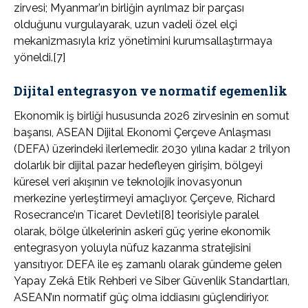
zirvesi; Myanmar’ın birliğin ayrılmaz bir parçası
olduğunu vurgulayarak, uzun vadeli özel elçi
mekanizmasıyla kriz yönetimini kurumsallaştırmaya
yöneldi.[7]
Dijital entegrasyon ve normatif egemenlik
Ekonomik iş birliği hususunda 2026 zirvesinin en somut
başarısı, ASEAN Dijital Ekonomi Çerçeve Anlaşması
(DEFA) üzerindeki ilerlemedir. 2030 yılına kadar 2 trilyon
dolarlık bir dijital pazar hedefleyen girişim, bölgeyi
küresel veri akışının ve teknolojik inovasyonun
merkezine yerleştirmeyi amaçlıyor. Çerçeve, Richard
Rosecrance’ın Ticaret Devleti[8] teorisiyle paralel
olarak, bölge ülkelerinin askerî güç yerine ekonomik
entegrasyon yoluyla nüfuz kazanma stratejisini
yansıtıyor. DEFA ile eş zamanlı olarak gündeme gelen
Yapay Zekâ Etik Rehberi ve Siber Güvenlik Standartları,
ASEAN’ın normatif güç olma iddiasını güçlendiriyor.