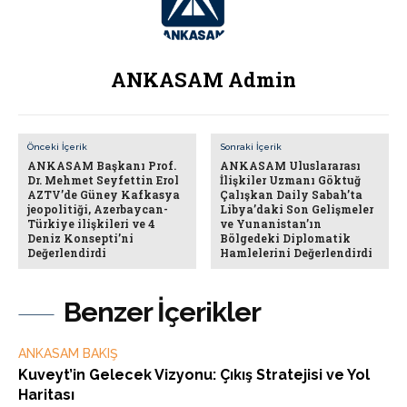
ANKASAM Admin
Önceki İçerik
Sonraki İçerik
ANKASAM Başkanı Prof.
ANKASAM Uluslararası
Dr. Mehmet Seyfettin Erol
İlişkiler Uzmanı Göktuğ
AZTV’de Güney Kafkasya
Çalışkan Daily Sabah’ta
jeopolitiği, Azerbaycan-
Libya’daki Son Gelişmeler
Türkiye ilişkileri ve 4
ve Yunanistan’ın
Deniz Konsepti’ni
Bölgedeki Diplomatik
Değerlendirdi
Hamlelerini Değerlendirdi
Benzer İçerikler
ANKASAM BAKIŞ
Kuveyt’in Gelecek Vizyonu: Çıkış Stratejisi ve Yol
Haritası