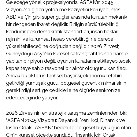
Geleceğe yönelik projeksiyonda, ASEAN’ın 2045
Vizyonu’na giden yolda merkeziyetini koruyabilmesi
ABD ve Çin gibi süper güçler arasında kurulan mekanik
bir dengeden ibaret değildir. Birliğin sürdürülebilirliği,
kendi içindeki demokratik standartları, insan hakları
rejimini ve kurumsal hesap verebilirliği ne derece
yükseltebileceğine doğrudan bağlıdır. 2026 Zirvesi;
Güneydoğu Asya’nın küresel satranç tahtasında hamle
yapılan bir piyon değil, oyunun kurallarını etkileyebilecek
kapasiteye sahip rasyonel bir aktör olduğunu kanıtladı.
Ancak bu aktörün tarihsel başarısı, ekonomik refahın
getirdiği yumuşak gücü, bölgesel güvenlik mimarisinin
gerektirdiği sert gerçekliklerle ne ölçüde senkronize
edebileceğinde yatıyor.
2026 Zirvesi’nin en stratejik tartışma zeminlerinden biri;
“ASEAN 2045 Vizyonu: Dayanıklı, Yenilikçi, Dinamik ve
İnsan Odaklı ASEAN” hedefi ile bölgesel büyük güç olan
Çin’in küresel ölçekte sunduğu “İnsanlık İçin Ortak