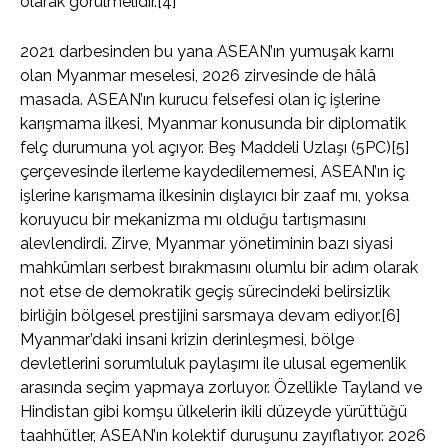
olarak görülmelidir.[4]
2021 darbesinden bu yana ASEAN’ın yumuşak karnı
olan Myanmar meselesi, 2026 zirvesinde de hâlâ
masada. ASEAN’ın kurucu felsefesi olan iç işlerine
karışmama ilkesi, Myanmar konusunda bir diplomatik
felç durumuna yol açıyor. Beş Maddeli Uzlaşı (5PC)[5]
çerçevesinde ilerleme kaydedilememesi, ASEAN’ın iç
işlerine karışmama ilkesinin dışlayıcı bir zaaf mı, yoksa
koruyucu bir mekanizma mı olduğu tartışmasını
alevlendirdi. Zirve, Myanmar yönetiminin bazı siyasi
mahkûmları serbest bırakmasını olumlu bir adım olarak
not etse de demokratik geçiş sürecindeki belirsizlik
birliğin bölgesel prestijini sarsmaya devam ediyor.[6]
Myanmar’daki insani krizin derinleşmesi, bölge
devletlerini sorumluluk paylaşımı ile ulusal egemenlik
arasında seçim yapmaya zorluyor. Özellikle Tayland ve
Hindistan gibi komşu ülkelerin ikili düzeyde yürüttüğü
taahhütler, ASEAN’ın kolektif duruşunu zayıflatıyor. 2026