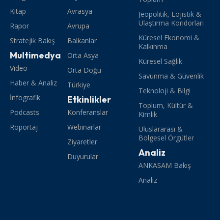
Kitap
Avrasya
Jeopolitik, Lojistik &
Ulaştırma Koridorları
Rapor
Avrupa
Küresel Ekonomi &
Stratejik Bakış
Balkanlar
Kalkınma
Multimedya
Orta Asya
Küresel Sağlık
Video
Orta Doğu
Savunma & Güvenlik
Haber & Analiz
Türkiye
Teknoloji & Bilgi
İnfografik
Etkinlikler
Toplum, Kültür &
Podcasts
Konferanslar
Kimlik
Röportaj
Webinarlar
Uluslararası &
Bölgesel Örgütler
Ziyaretler
Analiz
Duyurular
ANKASAM Bakış
Analiz