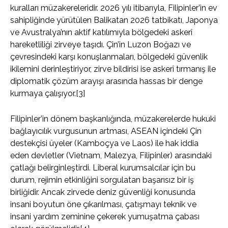
kuralları müzakereleridir. 2026 yılı itibarıyla, Filipinler’in ev
sahipliğinde yürütülen Balikatan 2026 tatbikatı, Japonya
ve Avustralya’nın aktif katılımıyla bölgedeki askerî
hareketliliği zirveye taşıdı. Çin’in Luzon Boğazı ve
çevresindeki karşı konuşlanmaları, bölgedeki güvenlik
ikilemini derinleştiriyor, zirve bildirisi ise askerî tırmanış ile
diplomatik çözüm arayışı arasında hassas bir denge
kurmaya çalışıyor.[3]
Filipinler’in dönem başkanlığında, müzakerelerde hukuki
bağlayıcılık vurgusunun artması, ASEAN içindeki Çin
destekçisi üyeler (Kamboçya ve Laos) ile hak iddia
eden devletler (Vietnam, Malezya, Filipinler) arasındaki
çatlağı belirginleştirdi. Liberal kurumsalcılar için bu
durum, rejimin etkinliğini sorgulatan başarısız bir iş
birliğidir. Ancak zirvede deniz güvenliği konusunda
insani boyutun öne çıkarılması, çatışmayı teknik ve
insani yardım zeminine çekerek yumuşatma çabası