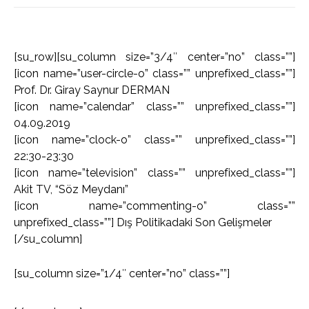
[su_row][su_column size=”3/4″ center=”no” class=””]
[icon name=”user-circle-o” class=”” unprefixed_class=””]
Prof. Dr. Giray Saynur DERMAN
[icon name=”calendar” class=”” unprefixed_class=””]
04.09.2019
[icon name=”clock-o” class=”” unprefixed_class=””]
22:30-23:30
[icon name=”television” class=”” unprefixed_class=””]
Akit TV, “Söz Meydanı”
[icon name=”commenting-o” class=””
unprefixed_class=””] Dış Politikadaki Son Gelişmeler
[/su_column]
[su_column size=”1/4″ center=”no” class=””]