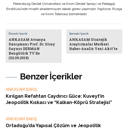
Petersburg Devlet Üniversitesi ve Kırım Devlet Sanayi ve Pedagoji
Enstitüsü’nde misafir akademisyen olarak görev yapmıştır. İngilizce, Rusça
ve Kırım Tatarcası bilmektedir.
Önceki İçerik
Sonraki İçerik
ANKASAM Avrasya
ANKASAM Stratejik
Danışmanı Prof. Dr. Giray
Araştırmalar Merkezi
Saynur DERMAN
Haber-Analiz Yeni Akit’te
Bengütürk TV’de
(02.09.2019)
Benzer İçerikler
ANKASAM BAKIŞ
Kırılgan Refahtan Caydırıcı Güce: Kuveyt’in
Jeopolitik Kıskacı ve “Kalkan-Köprü Stratejisi”
ANKASAM BAKIŞ
Ortadoğu’da Yapısal Çözüm ve Jeopolitik