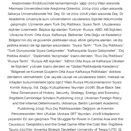
Araştırmaları Enstitüsü’nde tamamlamıştır. 1992-2003 Yılları arasında
Marmara Üniversitesi’nde Araştırma Görevlisi, 2004-2011 yılları arasında
Sakarya Üniversitesinde Yrd. Doç. Dr. ve 2011-2016 yılları arasında Doç. Dr.
Akademik ünvanıyla aynı üniversitenin uluslararası ilişkiler bölümünde
çalışmıştır. Uzmanlık alanı Türk Dış Politikası, Siyasi Tarih, Uluslararası
ilişkiler üzerinedir. Başlıca ilgi alanları Türkiye- Rusya, ABD, AB İlişkileri,
Ukrayna-Kırım, Orta Asya, Kafkasya, Balkanlar, Orta Doğu ve Karadeniz
Bölgesi'nin dış ve güvenlik politikaları olup, etnik çatışma alanları, ve dış
politika analizi de ilgi alanları arasındadır. “Siyasi Tarih”, “Türk Dış Politikası”,
“Türk Dünyasında Siyasi Gelişmeler”, “Kafkasya’da Siyasi Gelişmeler”, “Dış
Politika Analizi”, “Diplomatik Yazışmalar” lisans dersleri, “Rus Dış Politikası”,
“Rusya Tarihi”, “Rusya-AB ilişkileri”, “AB’nin Orta Asya ve Kafkasya Ülkeleri
ile İlişkileri” yüksek lisans dersleri ve “Global Politikalarda Karadeniz”,
“Bölgesel ve Küresel Güçlerin Orta Asya-Kafkasya Politikaları” doktora
derslerini vermektedir. Çok sayıda ulusal ve uluslararası bildiri, makale ve
kitapları bulunmaktadır.1905-1907 Yılları Rusya Müslümanlarının Siyasi
Kimlik Arayışı, (İst. Doğu Kütüphanesi Yayınları 2008), Blue Black Sea:
New Dimensions of History, Security, Strategy, Energy and Economy,
(İngiltere,Cambridge Scholars Publishing 2013), Ukranian Foreign Policy
and the Internal Determinants, (Almanya, Berlin Lambert Academic
Publishing 2015), Rus Dış Politikasındaki Değişim ve Kremlin
Penceresinden Yeni Ufuklar, (Ankara SRT Yayınları, 2016) kitaplarının
yazarıdır. En son çalışması The Struggle for Power in Central Asia and the
Caucasus: Geopolitics and the Great Game After the Cold War, (İngiltere
Tauris 2017)’dır. Amerika Birleşik Devletleri University of Texas/UTD, St.