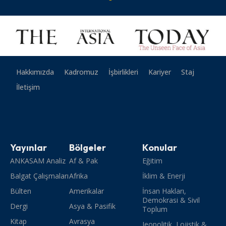
Hakkımızda
Kadromuz
İşbirlikleri
Kariyer
Staj
İletişim
Yayınlar
Bölgeler
Konular
ANKASAM Analiz
Af & Pak
Eğitim
Balgat Çalışmaları
Afrika
İklim & Enerji
Bülten
Amerikalar
İnsan Hakları,
Demokrasi & Sivil
Dergi
Asya & Pasifik
Toplum
Kitap
Avrasya
Jeopolitik, Lojistik &