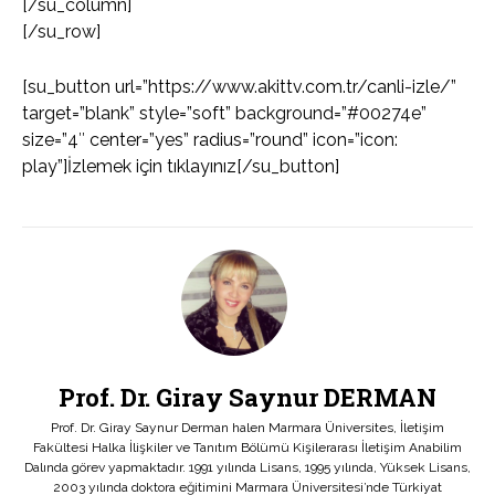
[/su_column]
[/su_row]
[su_button url=”https://www.akittv.com.tr/canli-izle/”
target=”blank” style=”soft” background=”#00274e”
size=”4″ center=”yes” radius=”round” icon=”icon:
play”]İzlemek için tıklayınız[/su_button]
Prof. Dr. Giray Saynur DERMAN
Prof. Dr. Giray Saynur Derman halen Marmara Üniversites, İletişim
Fakültesi Halka İlişkiler ve Tanıtım Bölümü Kişilerarası İletişim Anabilim
Dalında görev yapmaktadır. 1991 yılında Lisans, 1995 yılında, Yüksek Lisans,
2003 yılında doktora eğitimini Marmara Üniversitesi’nde Türkiyat