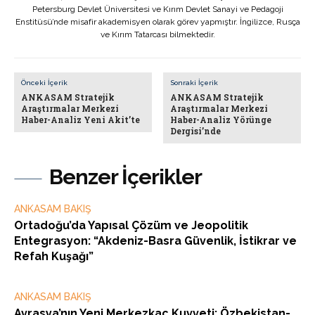
Petersburg Devlet Üniversitesi ve Kırım Devlet Sanayi ve Pedagoji
Enstitüsü’nde misafir akademisyen olarak görev yapmıştır. İngilizce, Rusça
ve Kırım Tatarcası bilmektedir.
Önceki İçerik
Sonraki İçerik
ANKASAM Stratejik
ANKASAM Stratejik
Araştırmalar Merkezi
Araştırmalar Merkezi
Haber-Analiz Yeni Akit’te
Haber-Analiz Yörünge
Dergisi’nde
Benzer İçerikler
ANKASAM BAKIŞ
Ortadoğu’da Yapısal Çözüm ve Jeopolitik
Entegrasyon: “Akdeniz-Basra Güvenlik, İstikrar ve
Refah Kuşağı”
ANKASAM BAKIŞ
Avrasya’nın Yeni Merkezkaç Kuvveti: Özbekistan-