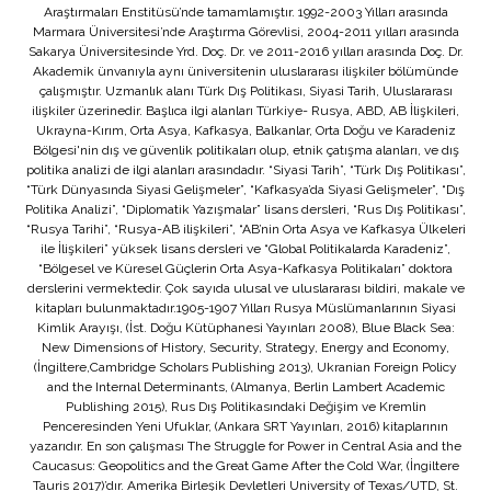
Araştırmaları Enstitüsü’nde tamamlamıştır. 1992-2003 Yılları arasında
Marmara Üniversitesi’nde Araştırma Görevlisi, 2004-2011 yılları arasında
Sakarya Üniversitesinde Yrd. Doç. Dr. ve 2011-2016 yılları arasında Doç. Dr.
Akademik ünvanıyla aynı üniversitenin uluslararası ilişkiler bölümünde
çalışmıştır. Uzmanlık alanı Türk Dış Politikası, Siyasi Tarih, Uluslararası
ilişkiler üzerinedir. Başlıca ilgi alanları Türkiye- Rusya, ABD, AB İlişkileri,
Ukrayna-Kırım, Orta Asya, Kafkasya, Balkanlar, Orta Doğu ve Karadeniz
Bölgesi'nin dış ve güvenlik politikaları olup, etnik çatışma alanları, ve dış
politika analizi de ilgi alanları arasındadır. “Siyasi Tarih”, “Türk Dış Politikası”,
“Türk Dünyasında Siyasi Gelişmeler”, “Kafkasya’da Siyasi Gelişmeler”, “Dış
Politika Analizi”, “Diplomatik Yazışmalar” lisans dersleri, “Rus Dış Politikası”,
“Rusya Tarihi”, “Rusya-AB ilişkileri”, “AB’nin Orta Asya ve Kafkasya Ülkeleri
ile İlişkileri” yüksek lisans dersleri ve “Global Politikalarda Karadeniz”,
“Bölgesel ve Küresel Güçlerin Orta Asya-Kafkasya Politikaları” doktora
derslerini vermektedir. Çok sayıda ulusal ve uluslararası bildiri, makale ve
kitapları bulunmaktadır.1905-1907 Yılları Rusya Müslümanlarının Siyasi
Kimlik Arayışı, (İst. Doğu Kütüphanesi Yayınları 2008), Blue Black Sea:
New Dimensions of History, Security, Strategy, Energy and Economy,
(İngiltere,Cambridge Scholars Publishing 2013), Ukranian Foreign Policy
and the Internal Determinants, (Almanya, Berlin Lambert Academic
Publishing 2015), Rus Dış Politikasındaki Değişim ve Kremlin
Penceresinden Yeni Ufuklar, (Ankara SRT Yayınları, 2016) kitaplarının
yazarıdır. En son çalışması The Struggle for Power in Central Asia and the
Caucasus: Geopolitics and the Great Game After the Cold War, (İngiltere
Tauris 2017)’dır. Amerika Birleşik Devletleri University of Texas/UTD, St.