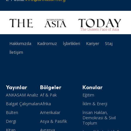
Hakkımızda
Kadromuz
İşbirlikleri
Kariyer
Staj
İletişim
Yayınlar
Bölgeler
Konular
ANKASAM Analiz
Af & Pak
Eğitim
Balgat Çalışmaları
Afrika
İklim & Enerji
Bülten
Amerikalar
İnsan Hakları,
Demokrasi & Sivil
Dergi
Asya & Pasifik
Toplum
Kitap
Avrasya