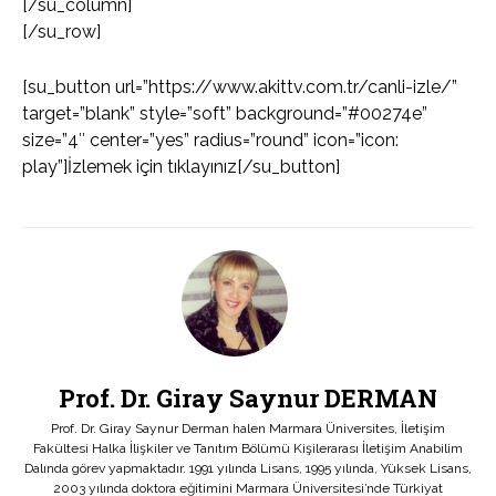
[/su_column]
[/su_row]
[su_button url=”https://www.akittv.com.tr/canli-izle/”
target=”blank” style=”soft” background=”#00274e”
size=”4″ center=”yes” radius=”round” icon=”icon:
play”]İzlemek için tıklayınız[/su_button]
Prof. Dr. Giray Saynur DERMAN
Prof. Dr. Giray Saynur Derman halen Marmara Üniversites, İletişim
Fakültesi Halka İlişkiler ve Tanıtım Bölümü Kişilerarası İletişim Anabilim
Dalında görev yapmaktadır. 1991 yılında Lisans, 1995 yılında, Yüksek Lisans,
2003 yılında doktora eğitimini Marmara Üniversitesi’nde Türkiyat