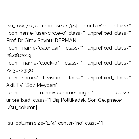
[su_row][su_column size=”3/4″ center=”no” class=””]
[icon name=”user-circle-o” class=”” unprefixed_class=””]
Prof. Dr. Giray Saynur DERMAN
[icon name=”calendar” class=”” unprefixed_class=””]
28.08.2019
[icon name=”clock-o” class=”” unprefixed_class=””]
22:30-23:30
[icon name=”television” class=”” unprefixed_class=””]
Akit TV, “Söz Meydanı”
[icon name=”commenting-o” class=””
unprefixed_class=””] Dış Politikadaki Son Gelişmeler
[/su_column]
[su_column size=”1/4″ center=”no” class=””]