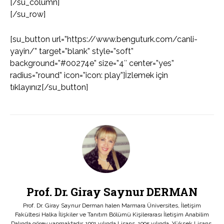
[/su_column]
[/su_row]
[su_button url=”https://www.benguturk.com/canli-
yayin/” target=”blank” style=”soft”
background=”#00274e” size=”4″ center=”yes”
radius=”round” icon=”icon: play”]İzlemek için
tıklayınız[/su_button]
Prof. Dr. Giray Saynur DERMAN
Prof. Dr. Giray Saynur Derman halen Marmara Üniversites, İletişim
Fakültesi Halka İlişkiler ve Tanıtım Bölümü Kişilerarası İletişim Anabilim
Dalında görev yapmaktadır. 1991 yılında Lisans, 1995 yılında, Yüksek Lisans,