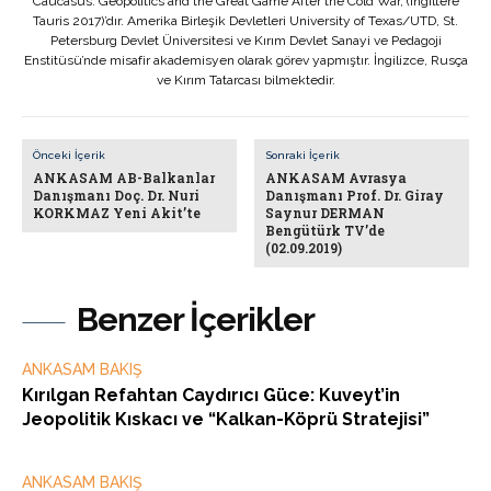
Caucasus: Geopolitics and the Great Game After the Cold War, (İngiltere
Tauris 2017)’dır. Amerika Birleşik Devletleri University of Texas/UTD, St.
Petersburg Devlet Üniversitesi ve Kırım Devlet Sanayi ve Pedagoji
Enstitüsü’nde misafir akademisyen olarak görev yapmıştır. İngilizce, Rusça
ve Kırım Tatarcası bilmektedir.
Önceki İçerik
Sonraki İçerik
ANKASAM AB-Balkanlar
ANKASAM Avrasya
Danışmanı Doç. Dr. Nuri
Danışmanı Prof. Dr. Giray
KORKMAZ Yeni Akit’te
Saynur DERMAN
Bengütürk TV’de
(02.09.2019)
Benzer İçerikler
ANKASAM BAKIŞ
Kırılgan Refahtan Caydırıcı Güce: Kuveyt’in
Jeopolitik Kıskacı ve “Kalkan-Köprü Stratejisi”
ANKASAM BAKIŞ