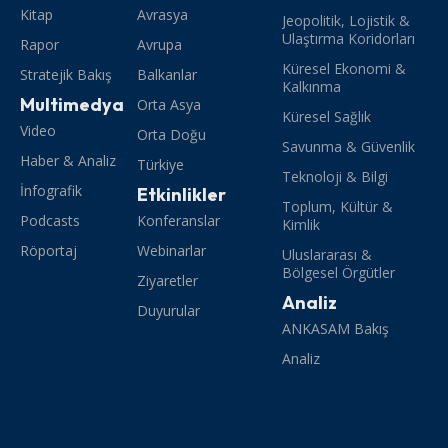
Kitap
Avrasya
Jeopolitik, Lojistik &
Ulaştırma Koridorları
Rapor
Avrupa
Küresel Ekonomi &
Stratejik Bakış
Balkanlar
Kalkınma
Multimedya
Orta Asya
Küresel Sağlık
Video
Orta Doğu
Savunma & Güvenlik
Haber & Analiz
Türkiye
Teknoloji & Bilgi
İnfografik
Etkinlikler
Toplum, Kültür &
Podcasts
Konferanslar
Kimlik
Röportaj
Webinarlar
Uluslararası &
Bölgesel Örgütler
Ziyaretler
Analiz
Duyurular
ANKASAM Bakış
Analiz