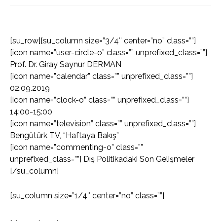
[su_row][su_column size=”3/4″ center=”no” class=””]
[icon name=”user-circle-o” class=”” unprefixed_class=””]
Prof. Dr. Giray Saynur DERMAN
[icon name=”calendar” class=”” unprefixed_class=””]
02.09.2019
[icon name=”clock-o” class=”” unprefixed_class=””]
14:00-15:00
[icon name=”television” class=”” unprefixed_class=””]
Bengütürk TV, “Haftaya Bakış”
[icon name=”commenting-o” class=””
unprefixed_class=””] Dış Politikadaki Son Gelişmeler
[/su_column]
[su_column size=”1/4″ center=”no” class=””]