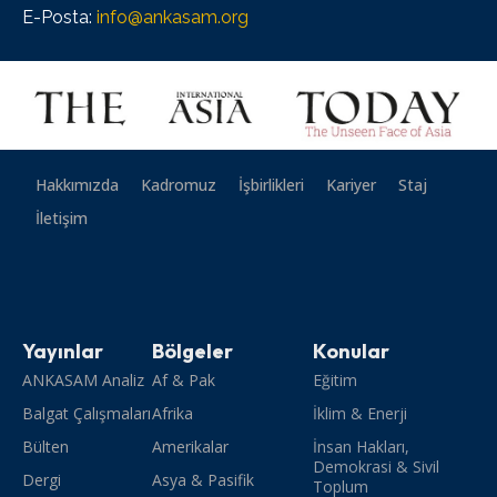
E-Posta:
info@ankasam.org
Hakkımızda
Kadromuz
İşbirlikleri
Kariyer
Staj
İletişim
Yayınlar
Bölgeler
Konular
ANKASAM Analiz
Af & Pak
Eğitim
Balgat Çalışmaları
Afrika
İklim & Enerji
Bülten
Amerikalar
İnsan Hakları,
Demokrasi & Sivil
Dergi
Asya & Pasifik
Toplum