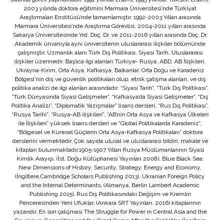
2003 yılında doktora eğitimini Marmara Üniversitesi’nde Türkiyat
Araştırmaları Enstitüsü’nde tamamlamıştır. 1992-2003 Yılları arasında
Marmara Üniversitesi’nde Araştırma Görevlisi, 2004-2011 yılları arasında
Sakarya Üniversitesinde Yrd. Doç. Dr. ve 2011-2016 yılları arasında Doç. Dr.
Akademik ünvanıyla aynı üniversitenin uluslararası ilişkiler bölümünde
çalışmıştır. Uzmanlık alanı Türk Dış Politikası, Siyasi Tarih, Uluslararası
ilişkiler üzerinedir. Başlıca ilgi alanları Türkiye- Rusya, ABD, AB İlişkileri,
Ukrayna-Kırım, Orta Asya, Kafkasya, Balkanlar, Orta Doğu ve Karadeniz
Bölgesi'nin dış ve güvenlik politikaları olup, etnik çatışma alanları, ve dış
politika analizi de ilgi alanları arasındadır. “Siyasi Tarih”, “Türk Dış Politikası”,
“Türk Dünyasında Siyasi Gelişmeler”, “Kafkasya’da Siyasi Gelişmeler”, “Dış
Politika Analizi”, “Diplomatik Yazışmalar” lisans dersleri, “Rus Dış Politikası”,
“Rusya Tarihi”, “Rusya-AB ilişkileri”, “AB’nin Orta Asya ve Kafkasya Ülkeleri
ile İlişkileri” yüksek lisans dersleri ve “Global Politikalarda Karadeniz”,
“Bölgesel ve Küresel Güçlerin Orta Asya-Kafkasya Politikaları” doktora
derslerini vermektedir. Çok sayıda ulusal ve uluslararası bildiri, makale ve
kitapları bulunmaktadır.1905-1907 Yılları Rusya Müslümanlarının Siyasi
Kimlik Arayışı, (İst. Doğu Kütüphanesi Yayınları 2008), Blue Black Sea:
New Dimensions of History, Security, Strategy, Energy and Economy,
(İngiltere,Cambridge Scholars Publishing 2013), Ukranian Foreign Policy
and the Internal Determinants, (Almanya, Berlin Lambert Academic
Publishing 2015), Rus Dış Politikasındaki Değişim ve Kremlin
Penceresinden Yeni Ufuklar, (Ankara SRT Yayınları, 2016) kitaplarının
yazarıdır. En son çalışması The Struggle for Power in Central Asia and the