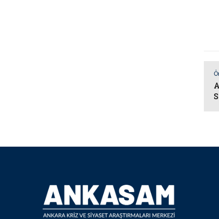
Ö
A
S