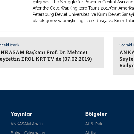
çalışması The Struggle for Power in Central Asia an
After the Cold War, (İngiltere Tauris 2017)’dır. Amerik
Petersburg Devlet Üniversitesi ve Kırım Devlet Sanay
olarak görev yapmıştır. İngilizce, Rusça ve Kırım Tata
nceki İçerik
Sonraki 
NKASAM Başkanı Prof. Dr. Mehmet
ANKAS
eyfettin EROL KRT TV’de (07.02.2019)
Seyfe
Radyo
Yayınlar
Bölgeler
ANKASAM Analiz
Af & Pak
Balgat Çalışmaları
Afrika