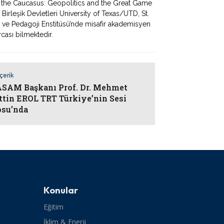
d the Caucasus: Geopolitics and the Great Game
a Birleşik Devletleri University of Texas/UTD, St.
i ve Pedagoji Enstitüsü’nde misafir akademisyen
rcası bilmektedir.
İçerik
AM Başkanı Prof. Dr. Mehmet
ttin EROL TRT Türkiye’nin Sesi
su’nda
Konular
Eğitim
İklim & Enerji