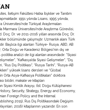
RMAN
s, İletişim Fakültesi Halka İlişkiler ve Tanıtım
pmaktadır. 1991 yılında Lisans, 1995 yılında,
 Üniversitesi’nde Türkiyat Araştırmaları
da Marmara Üniversitesi’nde Araştırma Görevlisi,
. Doç. Dr. ve 2011-2016 yılları arasında Doç. Dr.
şkiler bölümünde çalışmıştır. Uzmanlık alanı Türk
nedir. Başlıca ilgi alanları Türkiye- Rusya, ABD, AB
lar, Orta Doğu ve Karadeniz Bölgesi'nin dış ve
politika analizi de ilgi alanları arasındadır. “Siyasi
Gelişmeler”, “Kafkasya’da Siyasi Gelişmeler”, “Dış
ri, “Rus Dış Politikası”, “Rusya Tarihi”, “Rusya-AB
işkileri” yüksek lisans dersleri ve “Global
in Orta Asya-Kafkasya Politikaları” doktora
ı bildiri, makale ve kitapları
 Siyasi Kimlik Arayışı, (İst. Doğu Kütüphanesi
History, Security, Strategy, Energy and Economy,
nian Foreign Policy and the Internal
lishing 2015), Rus Dış Politikasındaki Değişim
ınları, 2016) kitaplarının yazarıdır. En son