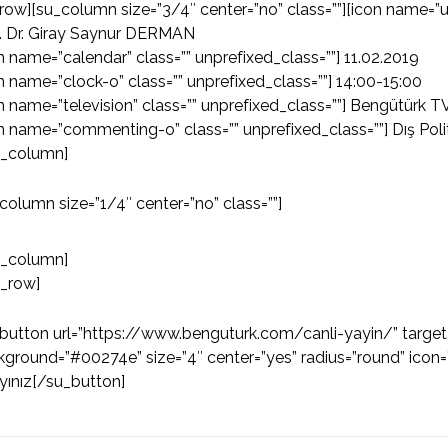
row][su_column size=”3/4″ center=”no” class=””][icon name=”us
f. Dr. Giray Saynur DERMAN
n name=”calendar” class=”” unprefixed_class=””] 11.02.2019
n name=”clock-o” class=”” unprefixed_class=””] 14:00-15:00
n name=”television” class=”” unprefixed_class=””] Bengütürk TV
n name=”commenting-o” class=”” unprefixed_class=””] Dış Poli
u_column]
column size=”1/4″ center=”no” class=””]
u_column]
u_row]
button url=”https://www.benguturk.com/canli-yayin/” target=
ground=”#00274e” size=”4″ center=”yes” radius=”round” icon=”i
ayınız[/su_button]