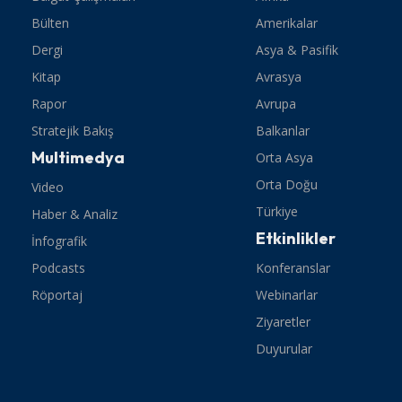
Bülten
Amerikalar
Dergi
Asya & Pasifik
Kitap
Avrasya
Rapor
Avrupa
Stratejik Bakış
Balkanlar
Multimedya
Orta Asya
Orta Doğu
Video
Türkiye
Haber & Analiz
Etkinlikler
İnfografik
Podcasts
Konferanslar
Röportaj
Webinarlar
Ziyaretler
Duyurular