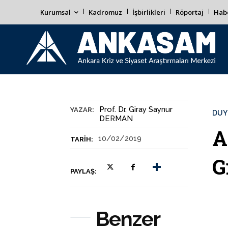
Kurumsal
Kadromuz
İşbirlikleri
Röportaj
Habe
Prof. Dr. Giray Saynur
YAZAR:
DUY
DERMAN
A
10/02/2019
TARIH:
G
PAYLAŞ:
Benzer