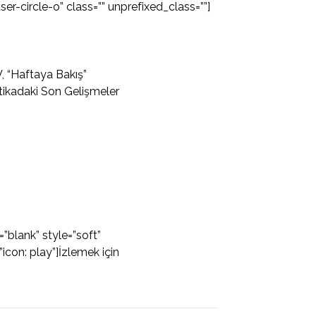
er-circle-o” class=”” unprefixed_class=””]
, “Haftaya Bakış”
tikadaki Son Gelişmeler
”blank” style=”soft”
con: play”]İzlemek için