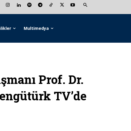
likler
Multimedya
manı Prof. Dr.
engütürk TV’de