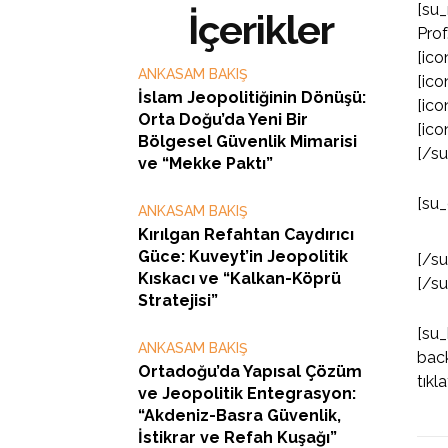
[su_
İçerikler
Pro
[ico
ANKASAM BAKIŞ
[ico
İslam Jeopolitiğinin Dönüşü:
[ico
Orta Doğu’da Yeni Bir
[ico
Bölgesel Güvenlik Mimarisi
[/s
ve “Mekke Paktı”
[su_
ANKASAM BAKIŞ
Kırılgan Refahtan Caydırıcı
Güce: Kuveyt’in Jeopolitik
[/s
Kıskacı ve “Kalkan-Köprü
[/s
Stratejisi”
[su_
ANKASAM BAKIŞ
back
Ortadoğu’da Yapısal Çözüm
tıkl
ve Jeopolitik Entegrasyon:
“Akdeniz-Basra Güvenlik,
İstikrar ve Refah Kuşağı”