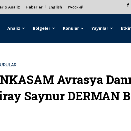
r & Analiz
Haberler
English
Русский
Analiz
Bölgeler
Konular
Yayınlar
Etkin
URULAR
NKASAM Avrasya Danış
iray Saynur DERMAN B