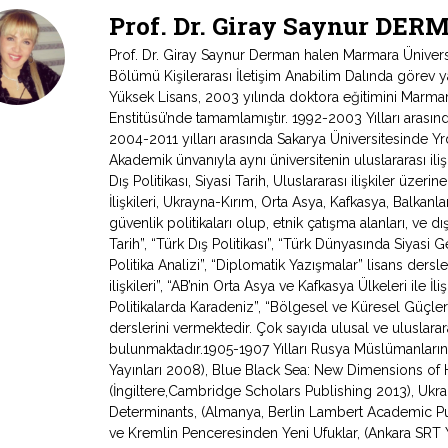
Prof. Dr. Giray Saynur DE
Prof. Dr. Giray Saynur Derman halen Marmara Üniversite
Bölümü Kişilerarası İletişim Anabilim Dalında görev ya
Yüksek Lisans, 2003 yılında doktora eğitimini Marmara
Enstitüsü’nde tamamlamıştır. 1992-2003 Yılları arasın
2004-2011 yılları arasında Sakarya Üniversitesinde Yrd
Akademik ünvanıyla aynı üniversitenin uluslararası ili
Dış Politikası, Siyasi Tarih, Uluslararası ilişkiler üzeri
İlişkileri, Ukrayna-Kırım, Orta Asya, Kafkasya, Balkan
güvenlik politikaları olup, etnik çatışma alanları, ve dış 
Tarih”, “Türk Dış Politikası”, “Türk Dünyasında Siyasi 
Politika Analizi”, “Diplomatik Yazışmalar” lisans dersle
ilişkileri”, “AB’nin Orta Asya ve Kafkasya Ülkeleri ile İl
Politikalarda Karadeniz”, “Bölgesel ve Küresel Güçler
derslerini vermektedir. Çok sayıda ulusal ve uluslararas
bulunmaktadır.1905-1907 Yılları Rusya Müslümanlarının
Yayınları 2008), Blue Black Sea: New Dimensions of 
(İngiltere,Cambridge Scholars Publishing 2013), Ukra
Determinants, (Almanya, Berlin Lambert Academic Pub
ve Kremlin Penceresinden Yeni Ufuklar, (Ankara SRT Yay