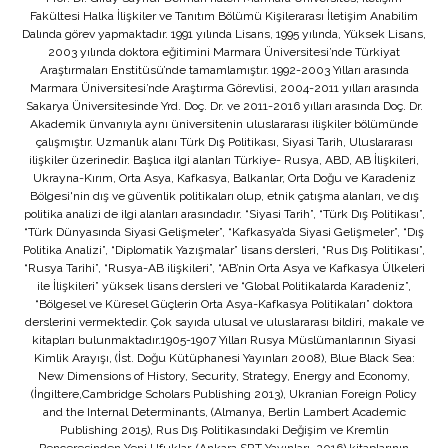
Fakültesi Halka İlişkiler ve Tanıtım Bölümü Kişilerarası İletişim Anabilim
Dalında görev yapmaktadır. 1991 yılında Lisans, 1995 yılında, Yüksek Lisans,
2003 yılında doktora eğitimini Marmara Üniversitesi’nde Türkiyat
Araştırmaları Enstitüsü’nde tamamlamıştır. 1992-2003 Yılları arasında
Marmara Üniversitesi’nde Araştırma Görevlisi, 2004-2011 yılları arasında
Sakarya Üniversitesinde Yrd. Doç. Dr. ve 2011-2016 yılları arasında Doç. Dr.
Akademik ünvanıyla aynı üniversitenin uluslararası ilişkiler bölümünde
çalışmıştır. Uzmanlık alanı Türk Dış Politikası, Siyasi Tarih, Uluslararası
ilişkiler üzerinedir. Başlıca ilgi alanları Türkiye- Rusya, ABD, AB İlişkileri,
Ukrayna-Kırım, Orta Asya, Kafkasya, Balkanlar, Orta Doğu ve Karadeniz
Bölgesi'nin dış ve güvenlik politikaları olup, etnik çatışma alanları, ve dış
politika analizi de ilgi alanları arasındadır. “Siyasi Tarih”, “Türk Dış Politikası”,
“Türk Dünyasında Siyasi Gelişmeler”, “Kafkasya’da Siyasi Gelişmeler”, “Dış
Politika Analizi”, “Diplomatik Yazışmalar” lisans dersleri, “Rus Dış Politikası”,
“Rusya Tarihi”, “Rusya-AB ilişkileri”, “AB’nin Orta Asya ve Kafkasya Ülkeleri
ile İlişkileri” yüksek lisans dersleri ve “Global Politikalarda Karadeniz”,
“Bölgesel ve Küresel Güçlerin Orta Asya-Kafkasya Politikaları” doktora
derslerini vermektedir. Çok sayıda ulusal ve uluslararası bildiri, makale ve
kitapları bulunmaktadır.1905-1907 Yılları Rusya Müslümanlarının Siyasi
Kimlik Arayışı, (İst. Doğu Kütüphanesi Yayınları 2008), Blue Black Sea:
New Dimensions of History, Security, Strategy, Energy and Economy,
(İngiltere,Cambridge Scholars Publishing 2013), Ukranian Foreign Policy
and the Internal Determinants, (Almanya, Berlin Lambert Academic
Publishing 2015), Rus Dış Politikasındaki Değişim ve Kremlin