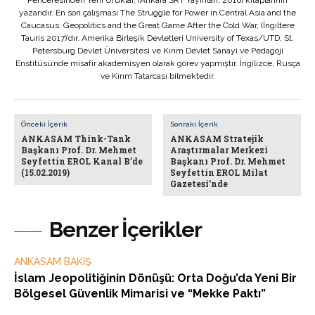
Penceresinden Yeni Ufuklar, (Ankara SRT Yayınları, 2016) kitaplarının
yazarıdır. En son çalışması The Struggle for Power in Central Asia and the
Caucasus: Geopolitics and the Great Game After the Cold War, (İngiltere
Tauris 2017)’dır. Amerika Birleşik Devletleri University of Texas/UTD, St.
Petersburg Devlet Üniversitesi ve Kırım Devlet Sanayi ve Pedagoji
Enstitüsü’nde misafir akademisyen olarak görev yapmıştır. İngilizce, Rusça
ve Kırım Tatarcası bilmektedir.
Önceki İçerik
Sonraki İçerik
ANKASAM Think-Tank
ANKASAM Stratejik
Başkanı Prof. Dr. Mehmet
Araştırmalar Merkezi
Seyfettin EROL Kanal B’de
Başkanı Prof. Dr. Mehmet
(15.02.2019)
Seyfettin EROL Milat
Gazetesi’nde
Benzer İçerikler
ANKASAM BAKIŞ
İslam Jeopolitiğinin Dönüşü: Orta Doğu’da Yeni Bir
Bölgesel Güvenlik Mimarisi ve “Mekke Paktı”