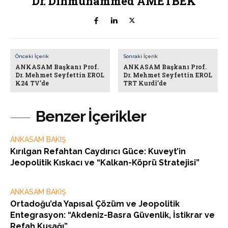
Dr. Dinmuhammed AMETBEK
Önceki İçerik
Sonraki İçerik
ANKASAM Başkanı Prof.
ANKASAM Başkanı Prof.
Dr. Mehmet Seyfettin EROL
Dr. Mehmet Seyfettin EROL
K24 TV’de
TRT Kurdî’de
Benzer İçerikler
ANKASAM BAKIŞ
Kırılgan Refahtan Caydırıcı Güce: Kuveyt’in
Jeopolitik Kıskacı ve “Kalkan-Köprü Stratejisi”
ANKASAM BAKIŞ
Ortadoğu’da Yapısal Çözüm ve Jeopolitik
Entegrasyon: “Akdeniz-Basra Güvenlik, İstikrar ve
Refah Kuşağı”