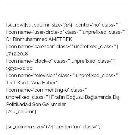
[su_row][su_column size=”3/4″ center=”no” class=””]
[icon name=”user-circle-o” class=”” unprefixed_class=””]
Dr. Dinmuhammed AMETBEK
[icon name=”calendar” class=”” unprefixed_class=””]
17.12.2018
[icon name=”clock-o” class=”” unprefixed_class=””]
19:30-20:00
[icon name=”television” class=”” unprefixed_class=””]
TRT Kurdî, “Ana Haber”
[icon name=”commenting-o” class=””
unprefixed_class=””] Fırat’ın Doğusu Bağlamında Dış
Politikadaki Son Gelişmeler
[/su_column]
[su_column size=”1/4″ center=”no” class=””]