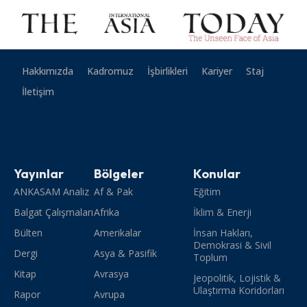
Hakkımızda
Kadromuz
İşbirlikleri
Kariyer
Staj
İletişim
Yayınlar
Bölgeler
Konular
ANKASAM Analiz
Af & Pak
Eğitim
Balgat Çalışmaları
Afrika
İklim & Enerji
Bülten
Amerikalar
İnsan Hakları,
Demokrasi & Sivil
Dergi
Asya & Pasifik
Toplum
Kitap
Avrasya
Jeopolitik, Lojistik &
Ulaştırma Koridorları
Rapor
Avrupa