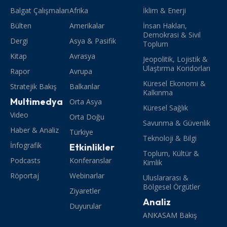
Balgat Çalışmaları
Afrika
İklim & Enerji
Bülten
Amerikalar
İnsan Hakları,
Demokrasi & Sivil
Dergi
Asya & Pasifik
Toplum
Kitap
Avrasya
Jeopolitik, Lojistik &
Ulaştırma Koridorları
Rapor
Avrupa
Küresel Ekonomi &
Stratejik Bakış
Balkanlar
Kalkınma
Multimedya
Orta Asya
Küresel Sağlık
Video
Orta Doğu
Savunma & Güvenlik
Haber & Analiz
Türkiye
Teknoloji & Bilgi
İnfografik
Etkinlikler
Toplum, Kültür &
Podcasts
Konferanslar
Kimlik
Röportaj
Webinarlar
Uluslararası &
Bölgesel Örgütler
Ziyaretler
Analiz
Duyurular
ANKASAM Bakış