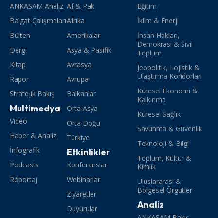
ANKASAM Analiz
Af & Pak
Eğitim
Balgat Çalışmaları
Afrika
İklim & Enerji
Bülten
Amerikalar
İnsan Hakları,
Demokrasi & Sivil
Dergi
Asya & Pasifik
Toplum
Kitap
Avrasya
Jeopolitik, Lojistik &
Ulaştırma Koridorları
Rapor
Avrupa
Küresel Ekonomi &
Stratejik Bakış
Balkanlar
Kalkınma
Multimedya
Orta Asya
Küresel Sağlık
Video
Orta Doğu
Savunma & Güvenlik
Haber & Analiz
Türkiye
Teknoloji & Bilgi
İnfografik
Etkinlikler
Toplum, Kültür &
Podcasts
Konferanslar
Kimlik
Röportaj
Webinarlar
Uluslararası &
Bölgesel Örgütler
Ziyaretler
Analiz
Duyurular
ANKASAM Bakış