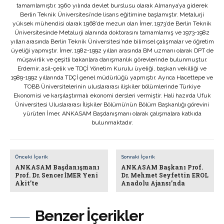
tamamlamıştır. 1960 yılında devlet burslusu olarak Almanya’ya giderek
Berlin Teknik Üniversitesi’nde lisans eğitimine başlamıştır. Metalurji
yüksek mühendisi olarak 1968’de mezun olan İmer, 1973’de Berlin Teknik
Üniversitesinde Metalurji alanında doktorasını tamamlamış ve 1973-1982
yılları arasında Berlin Teknik Üniversitesi’nde bilimsel çalışmalar ve öğretim
üyeliği yapmıştır. İmer, 1982-1992 yılları arasında BM uzmanı olarak DPT de
müşavirlik ve çeşitli bakanlara danışmanlık görevlerinde bulunmuştur.
Erdemir, asil-çelik ve TDÇİ Yönetim Kurulu üyeliği, başkan vekilliği ve
1989-1992 yıllarında TDÇİ genel müdürlüğü yapmıştır. Ayrıca Hacettepe ve
TOBB Üniversitelerinin uluslararası ilişkiler bölümlerinde Türkiye
Ekonomisi ve karşılaştırmalı ekonomi dersleri vermiştir. Hali hazırda Ufuk
Üniversitesi Uluslararası İlişkiler Bölümü’nün Bölüm Başkanlığı görevini
yürüten İmer, ANKASAM Başdanışmanı olarak çalışmalara katkıda
bulunmaktadır.
Önceki İçerik
Sonraki İçerik
ANKASAM Başdanışmanı
ANKASAM Başkanı Prof.
Prof. Dr. Sencer İMER Yeni
Dr. Mehmet Seyfettin EROL
Akit’te
Anadolu Ajansı’nda
Benzer İçerikler