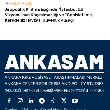
ANKASAM BAKIŞ
Jeopolitik Kırılma Eşiğinde “İstanbul 2.0
Vizyonu”nun Kaçınılmazlığı ve “Genişletilmiş
Karadeniz Havzası Güvenlik Kuşağı”
Çankaya Mahallesi, Cemal Nadir Sokak, No: 9,