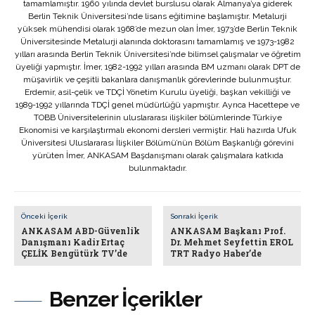
tamamlamıştır. 1960 yılında devlet burslusu olarak Almanya’ya giderek
Berlin Teknik Üniversitesi’nde lisans eğitimine başlamıştır. Metalurji
yüksek mühendisi olarak 1968’de mezun olan İmer, 1973’de Berlin Teknik
Üniversitesinde Metalurji alanında doktorasını tamamlamış ve 1973-1982
yılları arasında Berlin Teknik Üniversitesi’nde bilimsel çalışmalar ve öğretim
üyeliği yapmıştır. İmer, 1982-1992 yılları arasında BM uzmanı olarak DPT de
müşavirlik ve çeşitli bakanlara danışmanlık görevlerinde bulunmuştur.
Erdemir, asil-çelik ve TDÇİ Yönetim Kurulu üyeliği, başkan vekilliği ve
1989-1992 yıllarında TDÇİ genel müdürlüğü yapmıştır. Ayrıca Hacettepe ve
TOBB Üniversitelerinin uluslararası ilişkiler bölümlerinde Türkiye
Ekonomisi ve karşılaştırmalı ekonomi dersleri vermiştir. Hali hazırda Ufuk
Üniversitesi Uluslararası İlişkiler Bölümü’nün Bölüm Başkanlığı görevini
yürüten İmer, ANKASAM Başdanışmanı olarak çalışmalara katkıda
bulunmaktadır.
Önceki İçerik
Sonraki İçerik
ANKASAM ABD-Güvenlik
ANKASAM Başkanı Prof.
Danışmanı Kadir Ertaç
Dr. Mehmet Seyfettin EROL
ÇELİK Bengütürk TV’de
TRT Radyo Haber’de
Benzer İçerikler