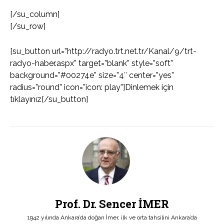
[/su_column]
[/su_row]
[su_button url=”http://radyo.trt.net.tr/Kanal/9/trt-
radyo-haber.aspx” target=”blank” style=”soft”
background=”#00274e” size=”4″ center=”yes”
radius=”round” icon=”icon: play”]Dinlemek için
tıklayınız[/su_button]
Prof. Dr. Sencer İMER
1942 yılında Ankara’da doğan İmer, ilk ve orta tahsilini Ankara’da