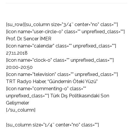
[su_row][su_column size=”3/4″ center=”no” class=””]
[icon name=”user-circle-o” class=”” unprefixed_class=””]
Prof. Dr. Sencer İMER
[icon name=”calendar” class=”” unprefixed_class=””]
27.11.2018
[icon name=”clock-o” class=”” unprefixed_class=””]
20:00-20:50
[icon name=”television” class=”” unprefixed_class=””]
TRT Radyo Haber, “Gündemin Öteki Yüzü”
[icon name=”commenting-o” class=””
unprefixed_class=””] Türk Dış Politikasındaki Son
Gelişmeler
[/su_column]
[su_column size=”1/4″ center=”no” class=””]