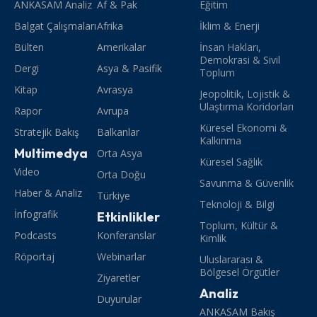
ANKASAM Analiz
Af & Pak
Eğitim
Balgat Çalışmaları
Afrika
İklim & Enerji
Bülten
Amerikalar
İnsan Hakları,
Demokrasi & Sivil
Dergi
Asya & Pasifik
Toplum
Kitap
Avrasya
Jeopolitik, Lojistik &
Ulaştırma Koridorları
Rapor
Avrupa
Küresel Ekonomi &
Stratejik Bakış
Balkanlar
Kalkınma
Multimedya
Orta Asya
Küresel Sağlık
Video
Orta Doğu
Savunma & Güvenlik
Haber & Analiz
Türkiye
Teknoloji & Bilgi
İnfografik
Etkinlikler
Toplum, Kültür &
Podcasts
Konferanslar
Kimlik
Röportaj
Webinarlar
Uluslararası &
Bölgesel Örgütler
Ziyaretler
Analiz
Duyurular
ANKASAM Bakış