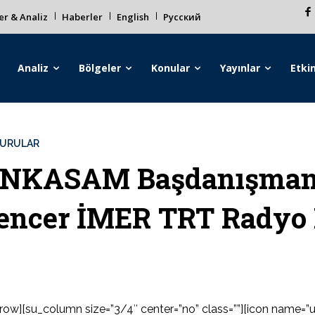
r & Analiz
Haberler
English
Русский
Analiz
Bölgeler
Konular
Yayınlar
Etkin
URULAR
NKASAM Başdanışmanı 
encer İMER TRT Radyo 
row][su_column size=”3/4″ center=”no” class=””][icon name=”us