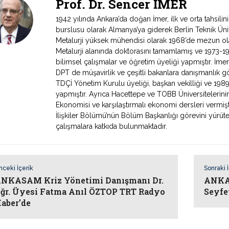
Prof. Dr. Sencer İMER
1942 yılında Ankara’da doğan İmer, ilk ve orta tahsili
burslusu olarak Almanya’ya giderek Berlin Teknik Ünive
Metalurji yüksek mühendisi olarak 1968’de mezun ola
Metalurji alanında doktorasını tamamlamış ve 1973-198
bilimsel çalışmalar ve öğretim üyeliği yapmıştır. İme
DPT de müşavirlik ve çeşitli bakanlara danışmanlık gö
TDÇİ Yönetim Kurulu üyeliği, başkan vekilliği ve 19
yapmıştır. Ayrıca Hacettepe ve TOBB Üniversitelerinin
Ekonomisi ve karşılaştırmalı ekonomi dersleri vermişti
İlişkiler Bölümü’nün Bölüm Başkanlığı görevini yür
çalışmalara katkıda bulunmaktadır.
nceki İçerik
Sonraki 
NKASAM Kriz Yönetimi Danışmanı Dr.
ANKAS
ğr. Üyesi Fatma Anıl ÖZTOP TRT Radyo
Seyfe
aber’de