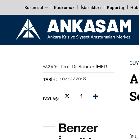
Kurumsal
Kadromuz
İşbirlikleri
Röportaj
Habe
DUY
Prof. Dr. Sencer İMER
YAZAR:
A
10/12/2018
TARIH:
S
PAYLAŞ:
Benzer
[su_