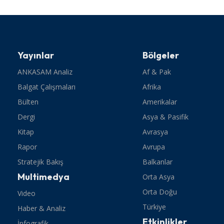
Yayınlar
Bölgeler
ANKASAM Analiz
Af & Pak
Balgat Çalışmaları
Afrika
Bülten
Amerikalar
Dergi
Asya & Pasifik
Kitap
Avrasya
Rapor
Avrupa
Stratejik Bakış
Balkanlar
Multimedya
Orta Asya
Orta Doğu
Video
Türkiye
Haber & Analiz
Etkinlikler
İnfografik