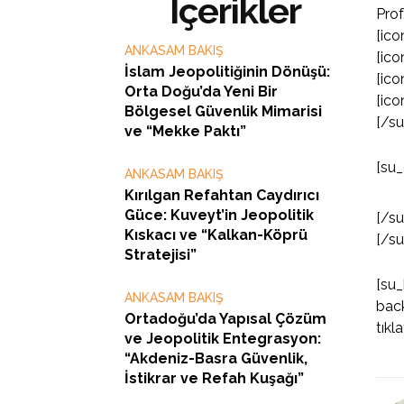
İçerikler
Prof
[ico
ANKASAM BAKIŞ
[ico
İslam Jeopolitiğinin Dönüşü:
[ico
Orta Doğu’da Yeni Bir
[ico
Bölgesel Güvenlik Mimarisi
[/s
ve “Mekke Paktı”
[su_
ANKASAM BAKIŞ
Kırılgan Refahtan Caydırıcı
Güce: Kuveyt’in Jeopolitik
[/s
Kıskacı ve “Kalkan-Köprü
[/s
Stratejisi”
[su_
ANKASAM BAKIŞ
back
Ortadoğu’da Yapısal Çözüm
tıkl
ve Jeopolitik Entegrasyon:
“Akdeniz-Basra Güvenlik,
İstikrar ve Refah Kuşağı”