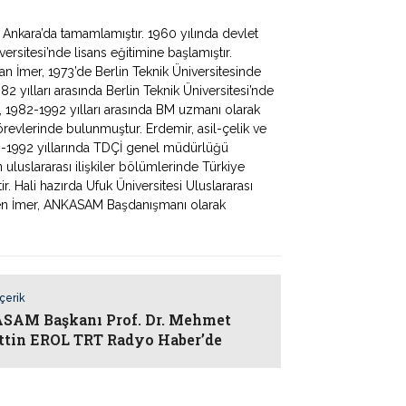
ni Ankara’da tamamlamıştır. 1960 yılında devlet
rsitesi’nde lisans eğitimine başlamıştır.
n İmer, 1973’de Berlin Teknik Üniversitesinde
2 yılları arasında Berlin Teknik Üniversitesi’nde
r, 1982-1992 yılları arasında BM uzmanı olarak
revlerinde bulunmuştur. Erdemir, asil-çelik ve
89-1992 yıllarında TDÇİ genel müdürlüğü
 uluslararası ilişkiler bölümlerinde Türkiye
r. Hali hazırda Ufuk Üniversitesi Uluslararası
üten İmer, ANKASAM Başdanışmanı olarak
İçerik
AM Başkanı Prof. Dr. Mehmet
ttin EROL TRT Radyo Haber’de