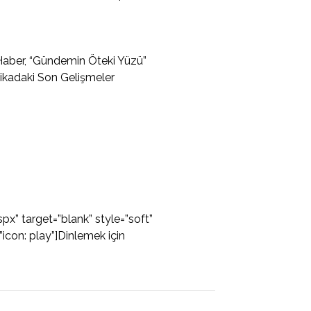
 Haber, “Gündemin Öteki Yüzü”
tikadaki Son Gelişmeler
px” target=”blank” style=”soft”
icon: play”]Dinlemek için