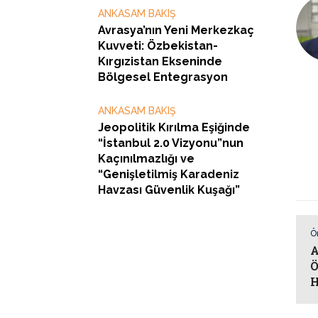
ANKASAM BAKIŞ
Avrasya’nın Yeni Merkezkaç
Kuvveti: Özbekistan-
Kırgızistan Ekseninde
Bölgesel Entegrasyon
ANKASAM BAKIŞ
Jeopolitik Kırılma Eşiğinde
“İstanbul 2.0 Vizyonu”nun
Kaçınılmazlığı ve
“Genişletilmiş Karadeniz
Havzası Güvenlik Kuşağı”
Ö
A
Ö
H