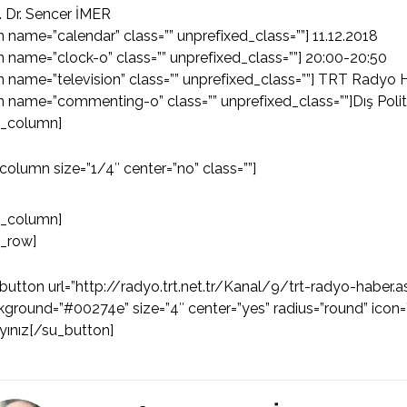
. Dr. Sencer İMER
n name=”calendar” class=”” unprefixed_class=””] 11.12.2018
n name=”clock-o” class=”” unprefixed_class=””] 20:00-20:50
n name=”television” class=”” unprefixed_class=””] TRT Radyo
n name=”commenting-o” class=”” unprefixed_class=””]Dış Poli
u_column]
column size=”1/4″ center=”no” class=””]
u_column]
u_row]
button url=”http://radyo.trt.net.tr/Kanal/9/trt-radyo-haber.as
ground=”#00274e” size=”4″ center=”yes” radius=”round” icon=”
ayınız[/su_button]