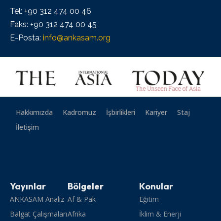
Tel: +90 312 474 00 46
Faks: +90 312 474 00 45
E-Posta:
info@ankasam.org
Hakkımızda
Kadromuz
İşbirlikleri
Kariyer
Staj
İletişim
Yayınlar
Bölgeler
Konular
ANKASAM Analiz
Af & Pak
Eğitim
Balgat Çalışmaları
Afrika
İklim & Enerji