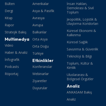
Bülten
Amerikalar
İnsan Hakları,
Demokrasi & Sivil
Dergi
Asya & Pasifik
Toplum
Kitap
Avrasya
Jeopolitik, Lojistik &
Ulaştırma Koridorları
Rapor
Avrupa
Küresel Ekonomi &
Stratejik Bakış
Balkanlar
Kalkınma
Multimedya
Orta Asya
Küresel Sağlık
Video
Orta Doğu
Savunma & Güvenlik
Haber & Analiz
Türkiye
Teknoloji & Bilgi
İnfografik
Etkinlikler
Toplum, Kültür &
Podcasts
Konferanslar
Kimlik
Röportaj
Webinarlar
Uluslararası &
Bölgesel Örgütler
Ziyaretler
Analiz
Duyurular
ANKASAM Bakış
Analiz