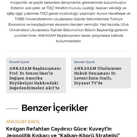
müşavirlik ve çeşitli bakanlara danışmanlık görevlerinde bulunmuştur.
Erdemir, asil-çelik ve TDÇİ Yönetim Kurulu üyeliği, başkan vekilliği ve
1989-1992 yıllarında TDÇİ genel müdürlüğü yapmıştır. Ayrıca Hacettepe ve
TOBB Üniversitelerinin uluslararası ilişkiler bölümlerinde Türkiye
Ekonomisi ve karşılaştırmalı ekonomi dersleri vermiştir. Hali hazırda Ufuk
Üniversitesi Uluslararası İlişkiler Bölümü’nün Bölüm Başkanlığı görevini
yürüten İmer, ANKASAM Başdanışmanı olarak çalışmalara katkıda
bulunmaktadır.
Önceki İçerik
Sonraki İçerik
ANKASAM Başdanışmanı
ANKASAM Uluslararası
Prof. Dr. Sencer İmer’in
Hukuk Danışmanı Dr.
Değişen Amerika
Levent Ersin Orallı,
Büyükelçisi Hakkındaki
Diyanet TV’de
Değerlendirmeleri Akit’te
Benzer İçerikler
ANKASAM BAKIŞ
Kırılgan Refahtan Caydırıcı Güce: Kuveyt’in
Jeopolitik Kıskacı ve “Kalkan-Köprü Stratejisi”