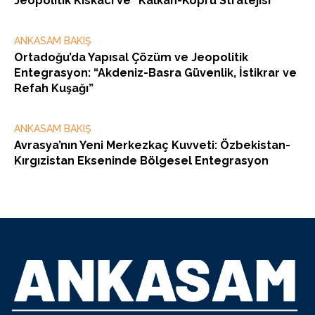
Jeopolitik Kıskacı ve “Kalkan-Köprü Stratejisi”
ANKASAM BAKIŞ
Ortadoğu’da Yapısal Çözüm ve Jeopolitik
Entegrasyon: “Akdeniz-Basra Güvenlik, İstikrar ve
Refah Kuşağı”
ANKASAM BAKIŞ
Avrasya’nın Yeni Merkezkaç Kuvveti: Özbekistan-
Kırgızistan Ekseninde Bölgesel Entegrasyon