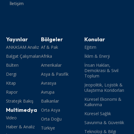
İletişim
Yayınlar
Bölgeler
Konular
ANKASAM Analiz
Af & Pak
Eğitim
Balgat Çalışmaları
Afrika
İklim & Enerji
Bülten
Amerikalar
İnsan Hakları,
Demokrasi & Sivil
Dergi
Asya & Pasifik
Toplum
Kitap
Avrasya
Jeopolitik, Lojistik &
Ulaştırma Koridorları
Rapor
Avrupa
Küresel Ekonomi &
Stratejik Bakış
Balkanlar
Kalkınma
Multimedya
Orta Asya
Küresel Sağlık
Video
Orta Doğu
Savunma & Güvenlik
Haber & Analiz
Türkiye
Teknoloji & Bilgi