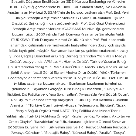
Stratejik Düşünce Enstitüsü’nün (SDE) Kurucu Başkanlığı ve Yönetim
Kurulu Üyeliği görevlerinde bulundu. Uluslararası Strateji ve Güvenlik
Araştırmaları Merkezi (USGAM)’nin de kurucu başkanı olan Prof. Erol, Yeni
Türkiye Stratejik Araştırmalar Merkezi (YTSAM) Uluslararası İlişkiler
Enstitüsü Başkanlığını da yürütmektedir. Prof. Erol, Gazi Üniversitesi
Stratejik Araştırmalar Merkezi (GAZİSAM) Müdürlüğü görevinde de
bulunmuştur. 2007 yılında Türk Dünyası Yazarlar ve Sanatçılar Vakfı
(TÜRKSAV) “Türk Dünyası Hizmet Ödülü”nü alan Prof. Erol, akademik
anlamdaki çalışmaları ve medyadaki faaliyetlerinden dolayı çok sayıda
ödüle layık görülmüştür. Bunlardan bazıları şu şekilde sıralanabilir: 2013
yılında Çağdaş Demokratlar Birliği Derneği tarafından “Yılın Yazılı Medya
Ödülü”, 2015 yılında “APM 10. Yıl Hizmet Ödülü”, Türkiye Yazarlar Birliği
(TYB) tarafından “2015 Yılın Basın-Fikir Ödülü”, Anadolu Köy Korucuları ve
Şehit Aileleri “2016 Gönül Elçileri Medya Onur Ödülü”, Yörük Türkmen
Federasyonları tarafından verilen “2016 Türkiye Onur Ödülü”. Prof. Erol’un
15 kitap çalışması bulunmaktadır. Bunlardan bazılarının isimleri şu
şekildedir: “Hayalden Gerçeğe Türk Birleşik Devletleri”, “Türkiye-AB
İlişkileri: Dış Politika ve İç Yapı Sorunsalları”, “Avrasya’da Yeni Büyük Oyun”,
“Türk Dış Politikasında Strateji Arayışları”, “Türk Dış Politikasında Güvenlik
Arayışları”, “Türkiye Cumhuriyeti-Rusya Federasyonu İlişkileri”, “Sıcak
Barışın Soğuk Örgütü Yeni NATO”, “Dış Politika Analizinde Teorik
Yaklaşımlar: Türk Dış Politikası Örneği”, “Krizler ve Kriz Yönetimi: Aktörler ve
Örnek Olaylar”, “Kazakistan” ve “Uluslararası İlişkilerde Güncel Sorunlar”.
2002’den bu yana TRT Türkiye’nin sesi ve TRT Radyo 1 (Ankara Radyosu)
“Avrasya Gündemi”, “Stratejik Bakış”, “Küresel Bakış”, “Analiz”, “Dosya”,