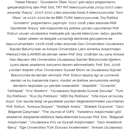
“Haber Masası”, “Gündemin Öteki Yüzü” gibi radyo programlarını
gerçekleştirmiş olan Prof. Erol, TRT INT televizyonunda 2004-2007 yılları
arasında “Arayış”, 2007-2010 yılları arasında Kanal A televizyonunda “Sınır
Ötesi” ve 2020-2021’de de BBN TÜRK televizyonunda “Dış Politika
Gündemi” programlarını yapmıştır. 2012-2018 yılları arasında Millî
Gazete’de “Arayış” adlı köşesinde dış politika yazıları yayımlanan Prof.
Erol’un ulusal-uluslararası medyada çok sayıda televizyon, radyo, gazete,
haber siteleri ve dergide uzmanlığı dahilinde görüşlerine de
başvurulmaktadır. 2006-2018 yılları arasında Gazi Üniversitesi Uluslararası
İlişkiler Bölümü’nde ve Ankara Üniversitesi Latin Amerika Araştırmaları
Merkezi’nde (LAMER) de dersler veren Prof. Erol, 2018’den bu yana Ankara
Hacı Bayram Veli Üniversitesi Uluslararası İlişkiler Bölümü’nde öğretim
üyesi olarak akademik kariyerini devam ettirmektedir. Prof. Erol, 2006
yılından itibaren Ufuk Üniversitesi Siyaset Bilimi ve Uluslararası İlişkiler
Bölümü’nde de dersler vermiştir. Prof. Erol’un başlıca ilgi ve uzmanlık
alanları ve bu kapsamda lisans, master ve doktora seviyesinde verdiği
derslerin başlıcaları şu şekilde sıralanabilir: “Jeopolitik”, “Güvenlik”,
“İstihbarat”, “Kriz Yönetimi”, “Uluslararası İlişkilerde Güncel Sorunlar”, “Türk
Dış Politikası”, “Rus Dış Politikası”, “ABD Dış Politikası”, “Orta Asya ve Güney
Asya”. Çok sayıda dergi ve gazetede yazıları-değerlendirmeleri yayımlanan
Prof. Erol’un; “Avrasya Dosyası”, “Stratejik Analiz”, “Stratejik Düşünce”, “Gazi
Bölgesel Çalışmalar”, “The Journal of SSPS”, “Karadeniz Araştırmaları gibi”
akademik dergilerde editörlük faaliyetlerinde bulunan Prof. Erol, “Bölgesel
Araştırmalar”, “Uluslararası Kriz ve Siyaset Araştırmaları”, “Gazi Akademik
Bakış”, “Ege Üniversitesi Türk Dünyası İncelemeleri”, “Ankara Uluslararası