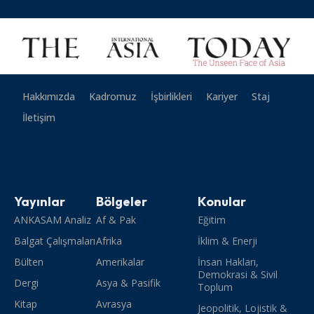
Hakkımızda
Kadromuz
İşbirlikleri
Kariyer
Staj
İletişim
Yayınlar
Bölgeler
Konular
ANKASAM Analiz
Af & Pak
Eğitim
Balgat Çalışmaları
Afrika
İklim & Enerji
Bülten
Amerikalar
İnsan Hakları,
Demokrasi & Sivil
Dergi
Asya & Pasifik
Toplum
Kitap
Avrasya
Jeopolitik, Lojistik &