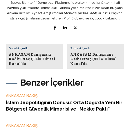
Sosyal Bilimler”, “Demokrasi Platformu” dergilerinin editörlüklerini hali
hazırda yürütmekte, editör kurullarında yer almaktadır. 2016’dan bu yana
Ankara Kriz ve Siyaset Araştırmaları Merkezi (ANKASAM) Kurucu Başkanı
olarak çalışmalarını devam ettiren Prof. Erol, evli ve üç çocuk babasıdır.
Önceki İçerik
Sonraki İçerik
ANKASAM Danışmanı
ANKASAM Danışmanı
Kadir Ertaç ÇELİK Ulusal
Kadir Ertaç ÇELİK Ulusal
Kanal’da
Kanal’da
Benzer İçerikler
ANKASAM BAKIŞ
İslam Jeopolitiğinin Dönüşü: Orta Doğu’da Yeni Bir
Bölgesel Güvenlik Mimarisi ve “Mekke Paktı”
ANKASAM BAKIŞ