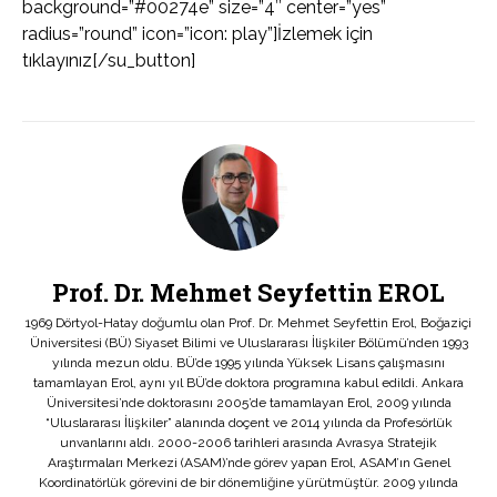
background=”#00274e” size=”4″ center=”yes”
radius=”round” icon=”icon: play”]İzlemek için
tıklayınız[/su_button]
Prof. Dr. Mehmet Seyfettin EROL
1969 Dörtyol-Hatay doğumlu olan Prof. Dr. Mehmet Seyfettin Erol, Boğaziçi
Üniversitesi (BÜ) Siyaset Bilimi ve Uluslararası İlişkiler Bölümü’nden 1993
yılında mezun oldu. BÜ’de 1995 yılında Yüksek Lisans çalışmasını
tamamlayan Erol, aynı yıl BÜ’de doktora programına kabul edildi. Ankara
Üniversitesi’nde doktorasını 2005’de tamamlayan Erol, 2009 yılında
“Uluslararası İlişkiler” alanında doçent ve 2014 yılında da Profesörlük
unvanlarını aldı. 2000-2006 tarihleri arasında Avrasya Stratejik
Araştırmaları Merkezi (ASAM)’nde görev yapan Erol, ASAM’ın Genel
Koordinatörlük görevini de bir dönemliğine yürütmüştür. 2009 yılında