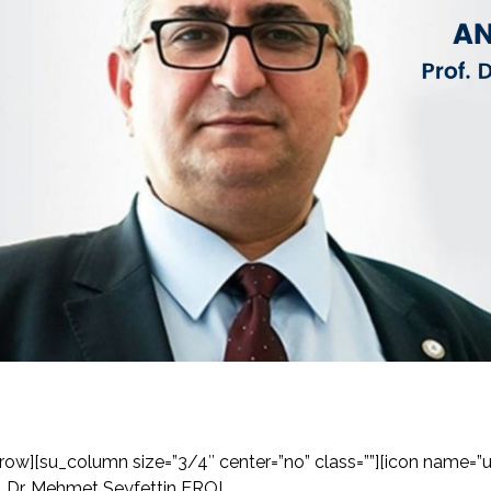
row][su_column size=”3/4″ center=”no” class=””][icon name=”us
. Dr. Mehmet Seyfettin EROL