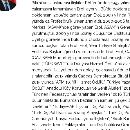
Bilimi ve Uluslararası İlişkiler Bölümü’nden 1993 yıl
çalışmasını tamamlayan Erol, aynı yıl BÜ’de doktora 
doktorasını 2005’de tamamlayan Erol, 2009 yılında “Ul
yılında da Profesörlük unvanlarını aldı. 2000-2006 tari
Merkezi (ASAM)’nde görev yapan Erol, ASAM’ın Genel
yürütmüştür. 2009 yılında Stratejik Düşünce Enstitüs
Üyeliği görevlerinde bulundu. Uluslararası Strateji v
kurucu başkanı olan Prof. Erol, Yeni Türkiye Stratejik 
Enstitüsü Başkanlığını da yürütmektedir. Prof. Erol, Ga
(GAZİSAM) Müdürlüğü görevinde de bulunmuştur. 2007
Vakfı (TÜRKSAV) “Türk Dünyası Hizmet Ödülü”nü alan 
medyadaki faaliyetlerinden dolayı çok sayıda ödüle l
sıralanabilir: 2013 yılında Çağdaş Demokratlar Birliği
2015 yılında “APM 10. Yıl Hizmet Ödülü”, Türkiye Yazarl
Ödülü”, Anadolu Köy Korucuları ve Şehit Aileleri “2
Türkmen Federasyonları tarafından verilen “2016 Türki
bulunmaktadır. Bunlardan bazılarının isimleri şu şeki
Devletleri”, “Türkiye-AB İlişkileri: Dış Politika ve İç Y
“Türk Dış Politikasında Strateji Arayışları”, “Türk Dış Po
Cumhuriyeti-Rusya Federasyonu İlişkileri”, “Sıcak Bar
Analizinde Teorik Yaklaşımlar: Türk Dış Politikası Örne