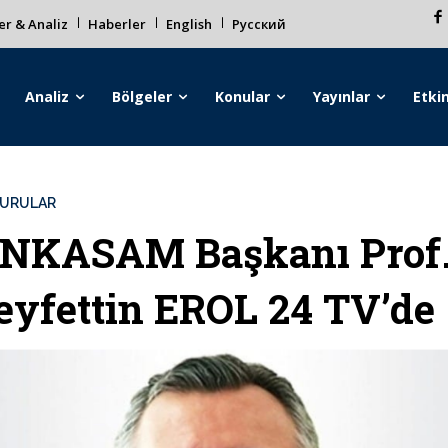
r & Analiz
Haberler
English
Русский
Analiz
Bölgeler
Konular
Yayınlar
Etkin
URULAR
NKASAM Başkanı Prof.
eyfettin EROL 24 TV’de