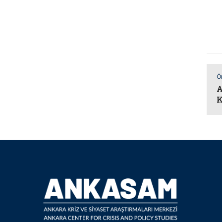
Ö
A
K