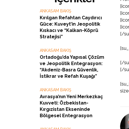
[ico
ANKASAM BAKIŞ
[ico
Kırılgan Refahtan Caydırıcı
[ico
Güce: Kuveyt’in Jeopolitik
[ico
Kıskacı ve “Kalkan-Köprü
[/s
Stratejisi”
[su_
ANKASAM BAKIŞ
Ortadoğu’da Yapısal Çözüm
[/s
ve Jeopolitik Entegrasyon:
[/s
“Akdeniz-Basra Güvenlik,
İstikrar ve Refah Kuşağı”
[su_
ANKASAM BAKIŞ
size
Avrasya’nın Yeni Merkezkaç
Kuvveti: Özbekistan-
Kırgızistan Ekseninde
Bölgesel Entegrasyon