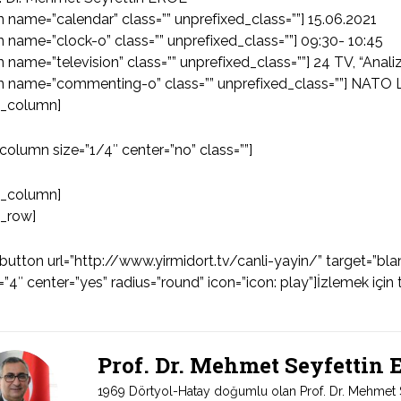
n name=”calendar” class=”” unprefixed_class=””] 15.06.2021
n name=”clock-o” class=”” unprefixed_class=””] 09:30- 10:45
n name=”television” class=”” unprefixed_class=””] 24 TV, “Anali
n name=”commenting-o” class=”” unprefixed_class=””] NATO Li
u_column]
column size=”1/4″ center=”no” class=””]
u_column]
u_row]
button url=”http://www.yirmidort.tv/canli-yayin/” target=”bl
=”4″ center=”yes” radius=”round” icon=”icon: play”]İzlemek için 
Prof. Dr. Mehmet Seyfettin
1969 Dörtyol-Hatay doğumlu olan Prof. Dr. Mehmet Sey