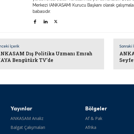
Merkezi (ANKASAM) Kurucu Başkanı olarak çalışmaların
babasıdır.
nceki İçerik
Sonraki 
NKASAM Dış Politika Uzmanı Emrah
ANKAS
AYA Bengütürk TV’de
Seyfe
Yayınlar
Bölgeler
ANKASAM Analiz
Af & Pak
Balgat Çalışmaları
Afrika