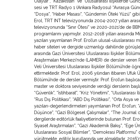
Olaylar”, “Kazakistan” ve “Uluslararası İlişkilerde Gü
sesi ve TRT Radyo 1 (Ankara Radyosu) “Avrasya Gündemi”
“Dosya”, “Haber Masası”, “Gündemin Öteki Yüzü” gibi
Erol, TRT INT televizyonunda 2004-2007 yılları arasın
televizyonunda “Sınır Ötesi” ve 2020-2021’de de BB
programlarını yapmıştır. 2012-2018 yılları arasında Mil
yazıları yayımlanan Prof. Erol’un ulusal-uluslararası
haber siteleri ve dergide uzmanlığı dahilinde görüşl
arasında Gazi Üniversitesi Uluslararası İlişkiler Bölü
Araştırmaları Merkezi’nde (LAMER) de dersler veren 
Veli Üniversitesi Uluslararası İlişkiler Bölümü’nde ö
ettirmektedir. Prof. Erol, 2006 yılından itibaren Ufuk Ün
Bölümü’nde de dersler vermiştir. Prof. Erol’un başlıca
master ve doktora seviyesinde verdiği derslerin başlıca
“Güvenlik”, “İstihbarat”, “Kriz Yönetimi”, “Uluslararası İ
“Rus Dış Politikası”, “ABD Dış Politikası”, “Orta Asya
yazıları-değerlendirmeleri yayımlanan Prof. Erol’un; “Av
Düşünce”, “Gazi Bölgesel Çalışmalar”, “The Journal o
dergilerde editörlük faaliyetlerinde bulunan Prof. Erol
Siyaset Araştırmaları”, “Gazi Akademik Bakış”, “Ege Ün
Uluslararası Sosyal Bilimler”, “Demokrasi Platformu” de
yürütmekte, editör kurullarında yer almaktadır. 2016’