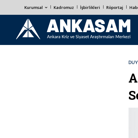
Kurumsal
Kadromuz
İşbirlikleri
Röportaj
Habe
DUY
A
S