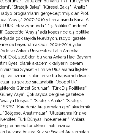
ncel Sorunlar”. 2002’den bu yana TRT Türkiye’nin
, “Stratejik Bakış”, “Küresel Bakış”, “Analiz”,
 radyo programlarını gerçekleştirmiş olan Prof.
da “Arayış”, 2007-2010 yılları arasında Kanal A
N TÜRK televizyonunda “Dış Politika Gündemi”
lî Gazete’de “Arayış” adlı köşesinde dış politika
 medyada çok sayıda televizyon, radyo, gazete,
erine de başvurulmaktadır. 2006-2018 yılları
mü’nde ve Ankara Üniversitesi Latin Amerika
Prof. Erol, 2018’den bu yana Ankara Hacı Bayram
ğretim üyesi olarak akademik kariyerini devam
iversitesi Siyaset Bilimi ve Uluslararası İlişkiler
 ilgi ve uzmanlık alanları ve bu kapsamda lisans,
ları şu şekilde sıralanabilir: “Jeopolitik”,
lişkilerde Güncel Sorunlar”, “Türk Dış Politikası”,
 ve Güney Asya”. Çok sayıda dergi ve gazetede
rasya Dosyası”, “Stratejik Analiz”, “Stratejik
f SSPS”, “Karadeniz Araştırmaları gibi” akademik
, “Bölgesel Araştırmalar”, “Uluslararası Kriz ve
iversitesi Türk Dünyası İncelemeleri”, “Ankara
rgilerinin editörlüklerini hali hazırda
dan bu yana Ankara Kriz ve Siyaset Araştırmaları