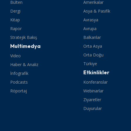
Bülten
Amerikalar
Dergi
Asya & Pasifik
Kitap
Avrasya
Rapor
Avrupa
Stratejik Bakış
Balkanlar
Multimedya
Orta Asya
Orta Doğu
Video
Türkiye
Haber & Analiz
Etkinlikler
İnfografik
Podcasts
Konferanslar
Röportaj
Webinarlar
Ziyaretler
Duyurular