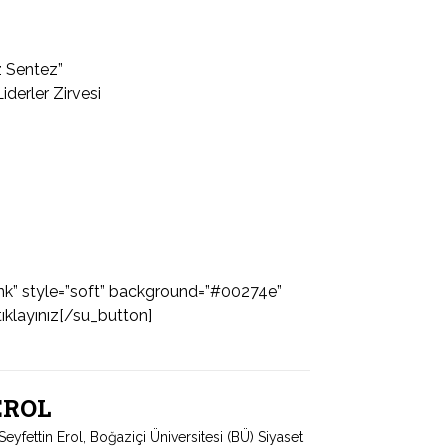
z Sentez”
derler Zirvesi
ank” style=”soft” background=”#00274e”
tıklayınız[/su_button]
 EROL
fettin Erol, Boğaziçi Üniversitesi (BÜ) Siyaset