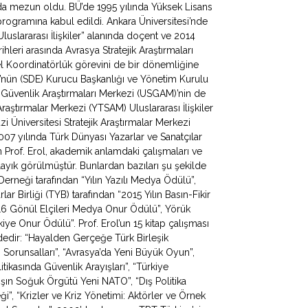
ında mezun oldu. BÜ’de 1995 yılında Yüksek Lisans
programına kabul edildi. Ankara Üniversitesi’nde
uslararası İlişkiler” alanında doçent ve 2014
hleri arasında Avrasya Stratejik Araştırmaları
 Koordinatörlük görevini de bir dönemliğine
ü’nün (SDE) Kurucu Başkanlığı ve Yönetim Kurulu
e Güvenlik Araştırmaları Merkezi (USGAM)’nin de
Araştırmalar Merkezi (YTSAM) Uluslararası İlişkiler
zi Üniversitesi Stratejik Araştırmalar Merkezi
 yılında Türk Dünyası Yazarlar ve Sanatçılar
Prof. Erol, akademik anlamdaki çalışmaları ve
ayık görülmüştür. Bunlardan bazıları şu şekilde
 Derneği tarafından “Yılın Yazılı Medya Ödülü”,
ar Birliği (TYB) tarafından “2015 Yılın Basın-Fikir
016 Gönül Elçileri Medya Onur Ödülü”, Yörük
ye Onur Ödülü”. Prof. Erol’un 15 kitap çalışması
ldedir: “Hayalden Gerçeğe Türk Birleşik
apı Sorunsalları”, “Avrasya’da Yeni Büyük Oyun”,
litikasında Güvenlik Arayışları”, “Türkiye
ışın Soğuk Örgütü Yeni NATO”, “Dış Politika
ği”, “Krizler ve Kriz Yönetimi: Aktörler ve Örnek