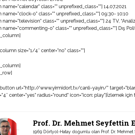
n name=”calendar” class=”” unprefixed_class=””] 14.07.2021
n name=”clock-o” class=”” unprefixed_class=””] 09:30- 10:10
n name=”television” class=”” unprefixed_class=””] 24 TV, “Anali
n name=”commenting-o” class=”” unprefixed_class=””] Dış Poli
u_column]
column size=”1/4″ center=”no” class=””]
u_column]
u_row]
button url=”http://www.yirmidort.tv/canli-yayin/” target=”bl
=”4″ center=”yes” radius=”round” icon=”icon: play”]İzlemek için 
Prof. Dr. Mehmet Seyfettin
1969 Dörtyol-Hatay doğumlu olan Prof. Dr. Mehmet Sey