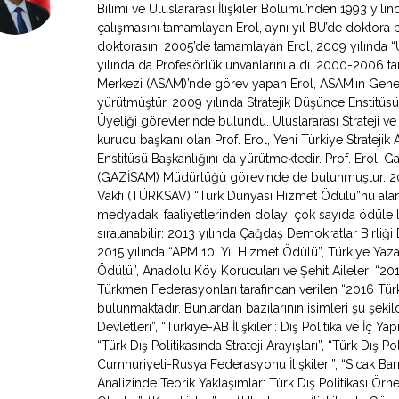
Bilimi ve Uluslararası İlişkiler Bölümü’nden 1993 yıl
çalışmasını tamamlayan Erol, aynı yıl BÜ’de doktora 
doktorasını 2005’de tamamlayan Erol, 2009 yılında “Ul
yılında da Profesörlük unvanlarını aldı. 2000-2006 tari
Merkezi (ASAM)’nde görev yapan Erol, ASAM’ın Genel
yürütmüştür. 2009 yılında Stratejik Düşünce Enstitüs
Üyeliği görevlerinde bulundu. Uluslararası Strateji v
kurucu başkanı olan Prof. Erol, Yeni Türkiye Stratejik 
Enstitüsü Başkanlığını da yürütmektedir. Prof. Erol, Ga
(GAZİSAM) Müdürlüğü görevinde de bulunmuştur. 2007
Vakfı (TÜRKSAV) “Türk Dünyası Hizmet Ödülü”nü alan 
medyadaki faaliyetlerinden dolayı çok sayıda ödüle l
sıralanabilir: 2013 yılında Çağdaş Demokratlar Birliği
2015 yılında “APM 10. Yıl Hizmet Ödülü”, Türkiye Yazarl
Ödülü”, Anadolu Köy Korucuları ve Şehit Aileleri “2
Türkmen Federasyonları tarafından verilen “2016 Türki
bulunmaktadır. Bunlardan bazılarının isimleri şu şeki
Devletleri”, “Türkiye-AB İlişkileri: Dış Politika ve İç Y
“Türk Dış Politikasında Strateji Arayışları”, “Türk Dış Po
Cumhuriyeti-Rusya Federasyonu İlişkileri”, “Sıcak Bar
Analizinde Teorik Yaklaşımlar: Türk Dış Politikası Örne