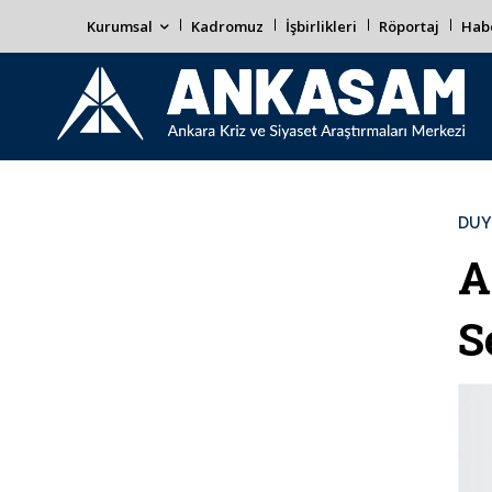
Kurumsal
Kadromuz
İşbirlikleri
Röportaj
Habe
DUY
A
S