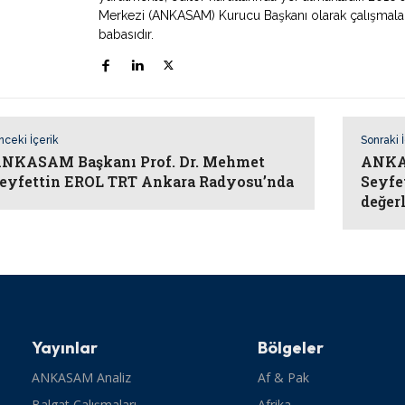
Merkezi (ANKASAM) Kurucu Başkanı olarak çalışmaların
babasıdır.
nceki İçerik
Sonraki 
NKASAM Başkanı Prof. Dr. Mehmet
ANKAS
eyfettin EROL TRT Ankara Radyosu’nda
Seyfe
değer
Yayınlar
Bölgeler
ANKASAM Analiz
Af & Pak
Balgat Çalışmaları
Afrika