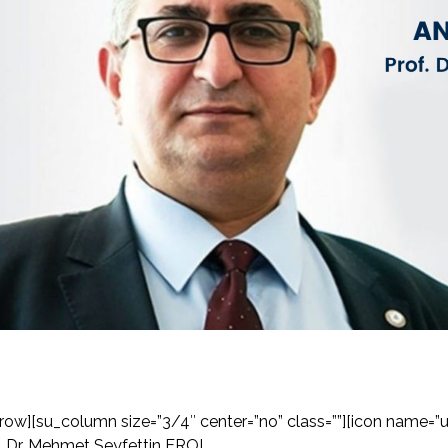
row][su_column size=”3/4″ center=”no” class=””][icon name=”us
. Dr. Mehmet Seyfettin EROL