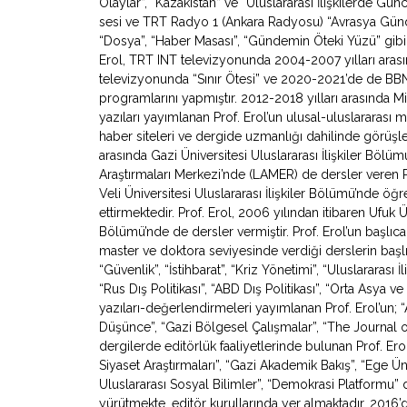
Olaylar”, “Kazakistan” ve “Uluslararası İlişkilerde Gü
sesi ve TRT Radyo 1 (Ankara Radyosu) “Avrasya Gündemi”
“Dosya”, “Haber Masası”, “Gündemin Öteki Yüzü” gibi
Erol, TRT INT televizyonunda 2004-2007 yılları arasın
televizyonunda “Sınır Ötesi” ve 2020-2021’de de BB
programlarını yapmıştır. 2012-2018 yılları arasında Mil
yazıları yayımlanan Prof. Erol’un ulusal-uluslararası
haber siteleri ve dergide uzmanlığı dahilinde görüşl
arasında Gazi Üniversitesi Uluslararası İlişkiler Bölü
Araştırmaları Merkezi’nde (LAMER) de dersler veren 
Veli Üniversitesi Uluslararası İlişkiler Bölümü’nde ö
ettirmektedir. Prof. Erol, 2006 yılından itibaren Ufuk Ün
Bölümü’nde de dersler vermiştir. Prof. Erol’un başlıca
master ve doktora seviyesinde verdiği derslerin başlıca
“Güvenlik”, “İstihbarat”, “Kriz Yönetimi”, “Uluslararası İ
“Rus Dış Politikası”, “ABD Dış Politikası”, “Orta Asya
yazıları-değerlendirmeleri yayımlanan Prof. Erol’un; “Av
Düşünce”, “Gazi Bölgesel Çalışmalar”, “The Journal o
dergilerde editörlük faaliyetlerinde bulunan Prof. Erol
Siyaset Araştırmaları”, “Gazi Akademik Bakış”, “Ege Ün
Uluslararası Sosyal Bilimler”, “Demokrasi Platformu” de
yürütmekte, editör kurullarında yer almaktadır. 2016’