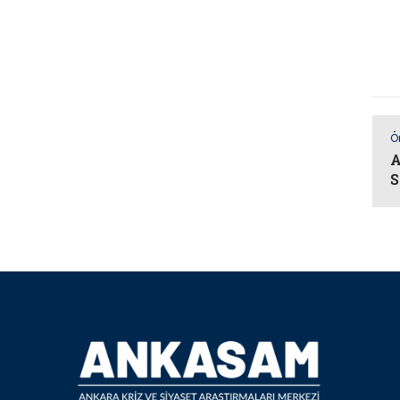
Ö
A
S