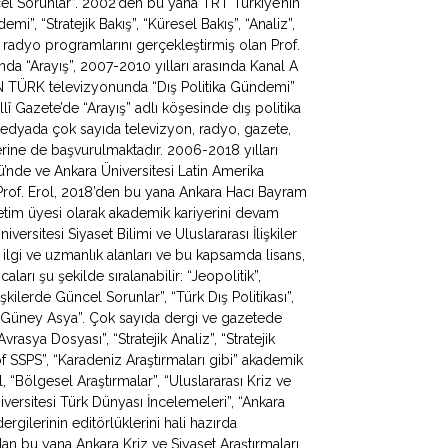
ncel Sorunlar”. 2002’den bu yana TRT Türkiye’nin
, “Stratejik Bakış”, “Küresel Bakış”, “Analiz”,
 radyo programlarını gerçekleştirmiş olan Prof.
da “Arayış”, 2007-2010 yılları arasında Kanal A
N TÜRK televizyonunda “Dış Politika Gündemi”
lî Gazete’de “Arayış” adlı köşesinde dış politika
 medyada çok sayıda televizyon, radyo, gazete,
erine de başvurulmaktadır. 2006-2018 yılları
mü’nde ve Ankara Üniversitesi Latin Amerika
Prof. Erol, 2018’den bu yana Ankara Hacı Bayram
ğretim üyesi olarak akademik kariyerini devam
iversitesi Siyaset Bilimi ve Uluslararası İlişkiler
 ilgi ve uzmanlık alanları ve bu kapsamda lisans,
ları şu şekilde sıralanabilir: “Jeopolitik”,
lişkilerde Güncel Sorunlar”, “Türk Dış Politikası”,
 ve Güney Asya”. Çok sayıda dergi ve gazetede
rasya Dosyası”, “Stratejik Analiz”, “Stratejik
f SSPS”, “Karadeniz Araştırmaları gibi” akademik
, “Bölgesel Araştırmalar”, “Uluslararası Kriz ve
iversitesi Türk Dünyası İncelemeleri”, “Ankara
rgilerinin editörlüklerini hali hazırda
dan bu yana Ankara Kriz ve Siyaset Araştırmaları