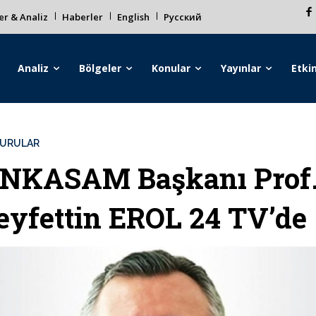
r & Analiz
Haberler
English
Русский
Analiz
Bölgeler
Konular
Yayınlar
Etkin
URULAR
NKASAM Başkanı Prof.
eyfettin EROL 24 TV’de