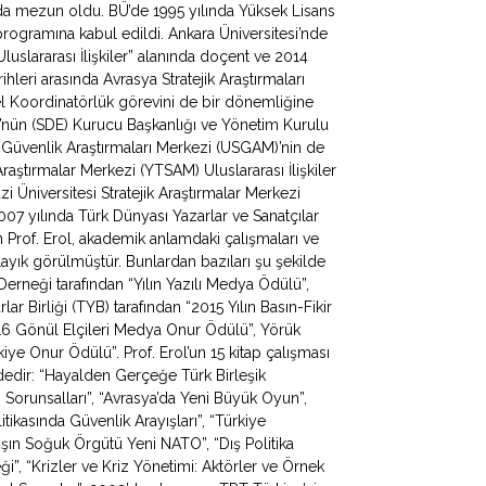
ında mezun oldu. BÜ’de 1995 yılında Yüksek Lisans
programına kabul edildi. Ankara Üniversitesi’nde
uslararası İlişkiler” alanında doçent ve 2014
hleri arasında Avrasya Stratejik Araştırmaları
 Koordinatörlük görevini de bir dönemliğine
ü’nün (SDE) Kurucu Başkanlığı ve Yönetim Kurulu
e Güvenlik Araştırmaları Merkezi (USGAM)’nin de
Araştırmalar Merkezi (YTSAM) Uluslararası İlişkiler
zi Üniversitesi Stratejik Araştırmalar Merkezi
 yılında Türk Dünyası Yazarlar ve Sanatçılar
Prof. Erol, akademik anlamdaki çalışmaları ve
ayık görülmüştür. Bunlardan bazıları şu şekilde
 Derneği tarafından “Yılın Yazılı Medya Ödülü”,
ar Birliği (TYB) tarafından “2015 Yılın Basın-Fikir
016 Gönül Elçileri Medya Onur Ödülü”, Yörük
ye Onur Ödülü”. Prof. Erol’un 15 kitap çalışması
ldedir: “Hayalden Gerçeğe Türk Birleşik
apı Sorunsalları”, “Avrasya’da Yeni Büyük Oyun”,
litikasında Güvenlik Arayışları”, “Türkiye
ışın Soğuk Örgütü Yeni NATO”, “Dış Politika
ği”, “Krizler ve Kriz Yönetimi: Aktörler ve Örnek