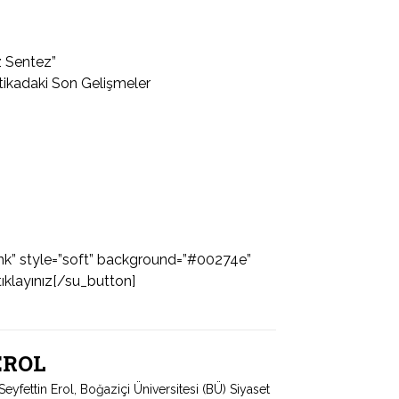
z Sentez”
tikadaki Son Gelişmeler
ank” style=”soft” background=”#00274e”
tıklayınız[/su_button]
 EROL
fettin Erol, Boğaziçi Üniversitesi (BÜ) Siyaset