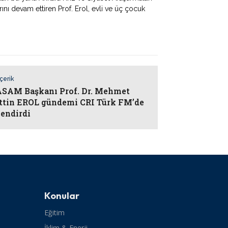
ı devam ettiren Prof. Erol, evli ve üç çocuk
İçerik
AM Başkanı Prof. Dr. Mehmet
ttin EROL gündemi CRI Türk FM’de
lendirdi
Konular
Eğitim
İklim & Enerji