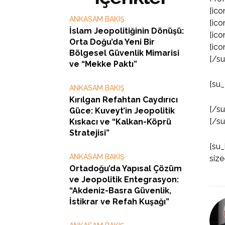
[ico
ANKASAM BAKIŞ
[ico
İslam Jeopolitiğinin Dönüşü:
[ico
Orta Doğu’da Yeni Bir
[ico
Bölgesel Güvenlik Mimarisi
[/s
ve “Mekke Paktı”
[su_
ANKASAM BAKIŞ
Kırılgan Refahtan Caydırıcı
[/s
Güce: Kuveyt’in Jeopolitik
[/s
Kıskacı ve “Kalkan-Köprü
Stratejisi”
[su_
ANKASAM BAKIŞ
size
Ortadoğu’da Yapısal Çözüm
ve Jeopolitik Entegrasyon:
“Akdeniz-Basra Güvenlik,
İstikrar ve Refah Kuşağı”