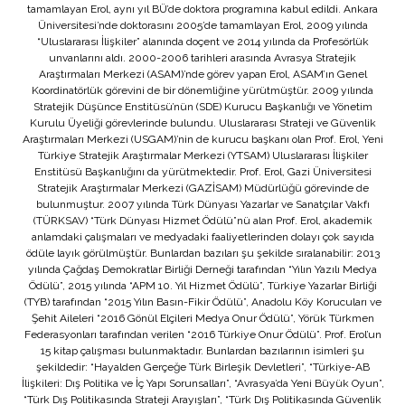
tamamlayan Erol, aynı yıl BÜ’de doktora programına kabul edildi. Ankara
Üniversitesi’nde doktorasını 2005’de tamamlayan Erol, 2009 yılında
“Uluslararası İlişkiler” alanında doçent ve 2014 yılında da Profesörlük
unvanlarını aldı. 2000-2006 tarihleri arasında Avrasya Stratejik
Araştırmaları Merkezi (ASAM)’nde görev yapan Erol, ASAM’ın Genel
Koordinatörlük görevini de bir dönemliğine yürütmüştür. 2009 yılında
Stratejik Düşünce Enstitüsü’nün (SDE) Kurucu Başkanlığı ve Yönetim
Kurulu Üyeliği görevlerinde bulundu. Uluslararası Strateji ve Güvenlik
Araştırmaları Merkezi (USGAM)’nin de kurucu başkanı olan Prof. Erol, Yeni
Türkiye Stratejik Araştırmalar Merkezi (YTSAM) Uluslararası İlişkiler
Enstitüsü Başkanlığını da yürütmektedir. Prof. Erol, Gazi Üniversitesi
Stratejik Araştırmalar Merkezi (GAZİSAM) Müdürlüğü görevinde de
bulunmuştur. 2007 yılında Türk Dünyası Yazarlar ve Sanatçılar Vakfı
(TÜRKSAV) “Türk Dünyası Hizmet Ödülü”nü alan Prof. Erol, akademik
anlamdaki çalışmaları ve medyadaki faaliyetlerinden dolayı çok sayıda
ödüle layık görülmüştür. Bunlardan bazıları şu şekilde sıralanabilir: 2013
yılında Çağdaş Demokratlar Birliği Derneği tarafından “Yılın Yazılı Medya
Ödülü”, 2015 yılında “APM 10. Yıl Hizmet Ödülü”, Türkiye Yazarlar Birliği
(TYB) tarafından “2015 Yılın Basın-Fikir Ödülü”, Anadolu Köy Korucuları ve
Şehit Aileleri “2016 Gönül Elçileri Medya Onur Ödülü”, Yörük Türkmen
Federasyonları tarafından verilen “2016 Türkiye Onur Ödülü”. Prof. Erol’un
15 kitap çalışması bulunmaktadır. Bunlardan bazılarının isimleri şu
şekildedir: “Hayalden Gerçeğe Türk Birleşik Devletleri”, “Türkiye-AB
İlişkileri: Dış Politika ve İç Yapı Sorunsalları”, “Avrasya’da Yeni Büyük Oyun”,
“Türk Dış Politikasında Strateji Arayışları”, “Türk Dış Politikasında Güvenlik