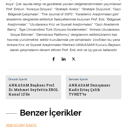
Asya”. Çok sayıda dergi ve gazetede yazıları-değerlendirmeleri yayımlanan
Prof. Erol’un; “Avrasya Dosyası”, “Stratejik Analiz”, “Stratejik Düşünce”, “Gazi
Bölgesel Çalışmalar”, “The Journal of SSPS”, “Karadeniz Araştırmaları gibi”
akademik dergilerde editörlük faaliyetlerinde bulunan Prof. Erol, “Bölgesel
Araştırmalar”, “Uluslararası Kriz ve Siyaset Araştırmaları”, “Gazi Akademik
Bakış”, “Ege Üniversitesi Türk Dünyası İncelemeleri”, “Ankara Uluslararası
Sosyal Bilimler”, “Demokrasi Platformu” dergilerinin editörlüklerini hali
hazırda yürütmekte, editör kurullarında yer almaktadır. 2016’dan bu yana
Ankara Kriz ve Siyaset Araştırmaları Merkezi (ANKASAM) Kurucu Başkanı
olarak çalışmalarını devam ettiren Prof. Erol, evli ve üç çocuk babasıdır.
Önceki İçerik
Sonraki İçerik
ANKASAM Başkanı Prof.
ANKASAM Danışmanı
Dr. Mehmet Seyfettin EROL
Kadir Ertaç Çelik
Kanal 12’de
TVNET’te
Benzer İçerikler
ANKASAM BAKIŞ