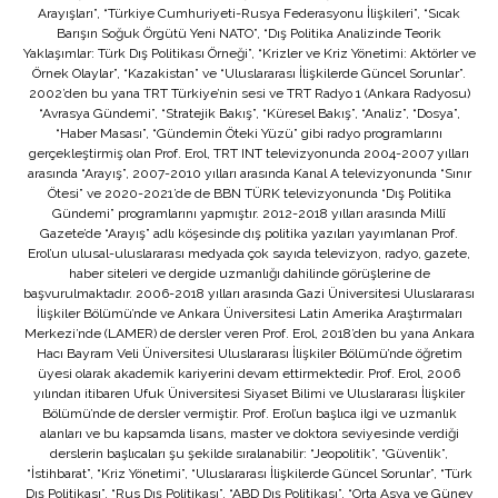
Arayışları”, “Türkiye Cumhuriyeti-Rusya Federasyonu İlişkileri”, “Sıcak
Barışın Soğuk Örgütü Yeni NATO”, “Dış Politika Analizinde Teorik
Yaklaşımlar: Türk Dış Politikası Örneği”, “Krizler ve Kriz Yönetimi: Aktörler ve
Örnek Olaylar”, “Kazakistan” ve “Uluslararası İlişkilerde Güncel Sorunlar”.
2002’den bu yana TRT Türkiye’nin sesi ve TRT Radyo 1 (Ankara Radyosu)
“Avrasya Gündemi”, “Stratejik Bakış”, “Küresel Bakış”, “Analiz”, “Dosya”,
“Haber Masası”, “Gündemin Öteki Yüzü” gibi radyo programlarını
gerçekleştirmiş olan Prof. Erol, TRT INT televizyonunda 2004-2007 yılları
arasında “Arayış”, 2007-2010 yılları arasında Kanal A televizyonunda “Sınır
Ötesi” ve 2020-2021’de de BBN TÜRK televizyonunda “Dış Politika
Gündemi” programlarını yapmıştır. 2012-2018 yılları arasında Millî
Gazete’de “Arayış” adlı köşesinde dış politika yazıları yayımlanan Prof.
Erol’un ulusal-uluslararası medyada çok sayıda televizyon, radyo, gazete,
haber siteleri ve dergide uzmanlığı dahilinde görüşlerine de
başvurulmaktadır. 2006-2018 yılları arasında Gazi Üniversitesi Uluslararası
İlişkiler Bölümü’nde ve Ankara Üniversitesi Latin Amerika Araştırmaları
Merkezi’nde (LAMER) de dersler veren Prof. Erol, 2018’den bu yana Ankara
Hacı Bayram Veli Üniversitesi Uluslararası İlişkiler Bölümü’nde öğretim
üyesi olarak akademik kariyerini devam ettirmektedir. Prof. Erol, 2006
yılından itibaren Ufuk Üniversitesi Siyaset Bilimi ve Uluslararası İlişkiler
Bölümü’nde de dersler vermiştir. Prof. Erol’un başlıca ilgi ve uzmanlık
alanları ve bu kapsamda lisans, master ve doktora seviyesinde verdiği
derslerin başlıcaları şu şekilde sıralanabilir: “Jeopolitik”, “Güvenlik”,
“İstihbarat”, “Kriz Yönetimi”, “Uluslararası İlişkilerde Güncel Sorunlar”, “Türk
Dış Politikası”, “Rus Dış Politikası”, “ABD Dış Politikası”, “Orta Asya ve Güney