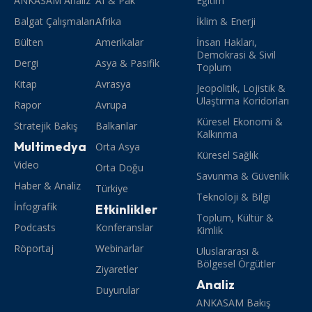
ANKASAM Analiz
Af & Pak
Eğitim
Balgat Çalışmaları
Afrika
İklim & Enerji
Bülten
Amerikalar
İnsan Hakları,
Demokrasi & Sivil
Dergi
Asya & Pasifik
Toplum
Kitap
Avrasya
Jeopolitik, Lojistik &
Ulaştırma Koridorları
Rapor
Avrupa
Küresel Ekonomi &
Stratejik Bakış
Balkanlar
Kalkınma
Multimedya
Orta Asya
Küresel Sağlık
Video
Orta Doğu
Savunma & Güvenlik
Haber & Analiz
Türkiye
Teknoloji & Bilgi
İnfografik
Etkinlikler
Toplum, Kültür &
Podcasts
Konferanslar
Kimlik
Röportaj
Webinarlar
Uluslararası &
Bölgesel Örgütler
Ziyaretler
Analiz
Duyurular
ANKASAM Bakış