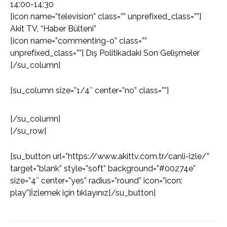
14:00-14:30
[icon name=”television” class=”” unprefixed_class=””]
Akit TV, “Haber Bülteni”
[icon name=”commenting-o” class=””
unprefixed_class=””] Dış Politikadaki Son Gelişmeler
[/su_column]
[su_column size=”1/4″ center=”no” class=””]
[/su_column]
[/su_row]
[su_button url=”https://www.akittv.com.tr/canli-izle/”
target=”blank” style=”soft” background=”#00274e”
size=”4″ center=”yes” radius=”round” icon=”icon:
play”]İzlemek için tıklayınız[/su_button]