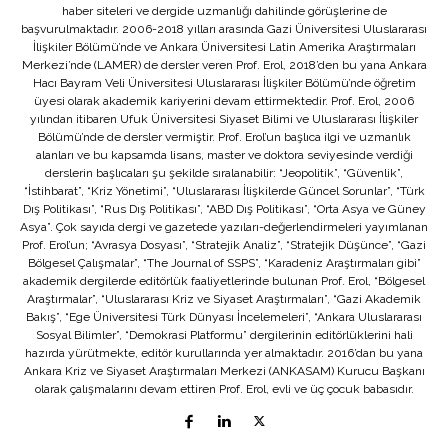
haber siteleri ve dergide uzmanlığı dahilinde görüşlerine de
başvurulmaktadır. 2006-2018 yılları arasında Gazi Üniversitesi Uluslararası
İlişkiler Bölümü’nde ve Ankara Üniversitesi Latin Amerika Araştırmaları
Merkezi’nde (LAMER) de dersler veren Prof. Erol, 2018’den bu yana Ankara
Hacı Bayram Veli Üniversitesi Uluslararası İlişkiler Bölümü’nde öğretim
üyesi olarak akademik kariyerini devam ettirmektedir. Prof. Erol, 2006
yılından itibaren Ufuk Üniversitesi Siyaset Bilimi ve Uluslararası İlişkiler
Bölümü’nde de dersler vermiştir. Prof. Erol’un başlıca ilgi ve uzmanlık
alanları ve bu kapsamda lisans, master ve doktora seviyesinde verdiği
derslerin başlıcaları şu şekilde sıralanabilir: “Jeopolitik”, “Güvenlik”,
“İstihbarat”, “Kriz Yönetimi”, “Uluslararası İlişkilerde Güncel Sorunlar”, “Türk
Dış Politikası”, “Rus Dış Politikası”, “ABD Dış Politikası”, “Orta Asya ve Güney
Asya”. Çok sayıda dergi ve gazetede yazıları-değerlendirmeleri yayımlanan
Prof. Erol’un; “Avrasya Dosyası”, “Stratejik Analiz”, “Stratejik Düşünce”, “Gazi
Bölgesel Çalışmalar”, “The Journal of SSPS”, “Karadeniz Araştırmaları gibi”
akademik dergilerde editörlük faaliyetlerinde bulunan Prof. Erol, “Bölgesel
Araştırmalar”, “Uluslararası Kriz ve Siyaset Araştırmaları”, “Gazi Akademik
Bakış”, “Ege Üniversitesi Türk Dünyası İncelemeleri”, “Ankara Uluslararası
Sosyal Bilimler”, “Demokrasi Platformu” dergilerinin editörlüklerini hali
hazırda yürütmekte, editör kurullarında yer almaktadır. 2016’dan bu yana
Ankara Kriz ve Siyaset Araştırmaları Merkezi (ANKASAM) Kurucu Başkanı
olarak çalışmalarını devam ettiren Prof. Erol, evli ve üç çocuk babasıdır.