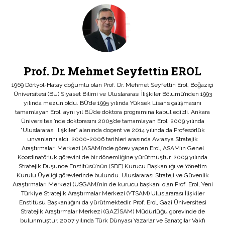
Prof. Dr. Mehmet Seyfettin EROL
1969 Dörtyol-Hatay doğumlu olan Prof. Dr. Mehmet Seyfettin Erol, Boğaziçi
Üniversitesi (BÜ) Siyaset Bilimi ve Uluslararası İlişkiler Bölümü’nden 1993
yılında mezun oldu. BÜ’de 1995 yılında Yüksek Lisans çalışmasını
tamamlayan Erol, aynı yıl BÜ’de doktora programına kabul edildi. Ankara
Üniversitesi’nde doktorasını 2005’de tamamlayan Erol, 2009 yılında
“Uluslararası İlişkiler” alanında doçent ve 2014 yılında da Profesörlük
unvanlarını aldı. 2000-2006 tarihleri arasında Avrasya Stratejik
Araştırmaları Merkezi (ASAM)’nde görev yapan Erol, ASAM’ın Genel
Koordinatörlük görevini de bir dönemliğine yürütmüştür. 2009 yılında
Stratejik Düşünce Enstitüsü’nün (SDE) Kurucu Başkanlığı ve Yönetim
Kurulu Üyeliği görevlerinde bulundu. Uluslararası Strateji ve Güvenlik
Araştırmaları Merkezi (USGAM)’nin de kurucu başkanı olan Prof. Erol, Yeni
Türkiye Stratejik Araştırmalar Merkezi (YTSAM) Uluslararası İlişkiler
Enstitüsü Başkanlığını da yürütmektedir. Prof. Erol, Gazi Üniversitesi
Stratejik Araştırmalar Merkezi (GAZİSAM) Müdürlüğü görevinde de
bulunmuştur. 2007 yılında Türk Dünyası Yazarlar ve Sanatçılar Vakfı