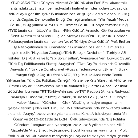
(TÜRKSAV) “Türk Dünyası Hizmet Ödülü”nü alan Prof. Erol, akademik
anlamdaki çalışmaları ve medyadaki faaliyetlerinden dolayı çok sayıda
ödüle layık görülmüştür. Bunlardan bazıları şu şekilde sıralanabilir: 2013
yılında Çağdaş Demokratlar Birliği Derneği tarafından “Yılın Yazılı Medya
Ödülü”, 2015 yılında “APM 10. Yıl Hizmet Ödülü”, Türkiye Yazarlar Birliği
(TYB) tarafından “2015 Yılın Basın-Fikir Ödülü”, Anadolu Köy Korucuları ve
Şehit Aileleri “2016 Gönül Elçileri Medya Onur Ödülü”, Yörük Türkmen
Federasyonları tarafından verilen “2016 Türkiye Onur Ödülü”. Prof. Erol’un
15 kitap çalışması bulunmaktadır. Bunlardan bazılarının isimleri şu
şekildedir: “Hayalden Gerçeğe Türk Birleşik Devletleri”, “Türkiye-AB
İlişkileri: Dış Politika ve İç Yapı Sorunsalları”, “Avrasya’da Yeni Büyük Oyun”,
“Türk Dış Politikasında Strateji Arayışları”, “Türk Dış Politikasında Güvenlik
Arayışları”, “Türkiye Cumhuriyeti-Rusya Federasyonu İlişkileri”, “Sıcak
Barışın Soğuk Örgütü Yeni NATO”, “Dış Politika Analizinde Teorik
Yaklaşımlar: Türk Dış Politikası Örneği”, “Krizler ve Kriz Yönetimi: Aktörler ve
Örnek Olaylar”, “Kazakistan” ve “Uluslararası İlişkilerde Güncel Sorunlar”.
2002’den bu yana TRT Türkiye’nin sesi ve TRT Radyo 1 (Ankara Radyosu)
“Avrasya Gündemi”, “Stratejik Bakış”, “Küresel Bakış”, “Analiz”, “Dosya”,
“Haber Masası”, “Gündemin Öteki Yüzü” gibi radyo programlarını
gerçekleştirmiş olan Prof. Erol, TRT INT televizyonunda 2004-2007 yılları
arasında “Arayış”, 2007-2010 yılları arasında Kanal A televizyonunda “Sınır
Ötesi” ve 2020-2021’de de BBN TÜRK televizyonunda “Dış Politika
Gündemi” programlarını yapmıştır. 2012-2018 yılları arasında Millî
Gazete’de “Arayış” adlı köşesinde dış politika yazıları yayımlanan Prof.
Erol’un ulusal-uluslararası medyada çok sayıda televizyon, radyo, gazete,