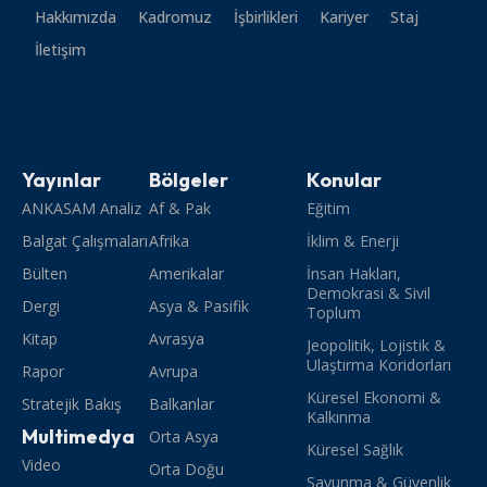
Hakkımızda
Kadromuz
İşbirlikleri
Kariyer
Staj
İletişim
Yayınlar
Bölgeler
Konular
ANKASAM Analiz
Af & Pak
Eğitim
Balgat Çalışmaları
Afrika
İklim & Enerji
Bülten
Amerikalar
İnsan Hakları,
Demokrasi & Sivil
Dergi
Asya & Pasifik
Toplum
Kitap
Avrasya
Jeopolitik, Lojistik &
Ulaştırma Koridorları
Rapor
Avrupa
Küresel Ekonomi &
Stratejik Bakış
Balkanlar
Kalkınma
Multimedya
Orta Asya
Küresel Sağlık
Video
Orta Doğu
Savunma & Güvenlik