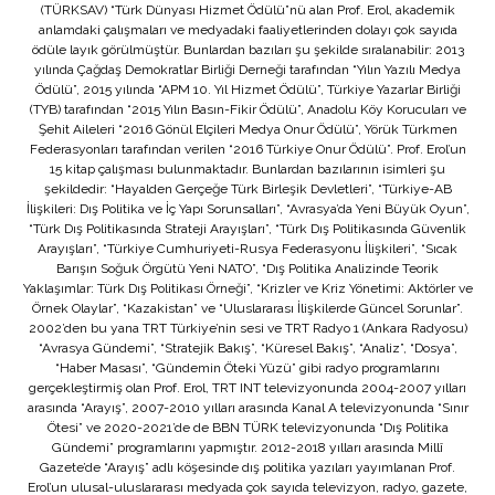
(TÜRKSAV) “Türk Dünyası Hizmet Ödülü”nü alan Prof. Erol, akademik
anlamdaki çalışmaları ve medyadaki faaliyetlerinden dolayı çok sayıda
ödüle layık görülmüştür. Bunlardan bazıları şu şekilde sıralanabilir: 2013
yılında Çağdaş Demokratlar Birliği Derneği tarafından “Yılın Yazılı Medya
Ödülü”, 2015 yılında “APM 10. Yıl Hizmet Ödülü”, Türkiye Yazarlar Birliği
(TYB) tarafından “2015 Yılın Basın-Fikir Ödülü”, Anadolu Köy Korucuları ve
Şehit Aileleri “2016 Gönül Elçileri Medya Onur Ödülü”, Yörük Türkmen
Federasyonları tarafından verilen “2016 Türkiye Onur Ödülü”. Prof. Erol’un
15 kitap çalışması bulunmaktadır. Bunlardan bazılarının isimleri şu
şekildedir: “Hayalden Gerçeğe Türk Birleşik Devletleri”, “Türkiye-AB
İlişkileri: Dış Politika ve İç Yapı Sorunsalları”, “Avrasya’da Yeni Büyük Oyun”,
“Türk Dış Politikasında Strateji Arayışları”, “Türk Dış Politikasında Güvenlik
Arayışları”, “Türkiye Cumhuriyeti-Rusya Federasyonu İlişkileri”, “Sıcak
Barışın Soğuk Örgütü Yeni NATO”, “Dış Politika Analizinde Teorik
Yaklaşımlar: Türk Dış Politikası Örneği”, “Krizler ve Kriz Yönetimi: Aktörler ve
Örnek Olaylar”, “Kazakistan” ve “Uluslararası İlişkilerde Güncel Sorunlar”.
2002’den bu yana TRT Türkiye’nin sesi ve TRT Radyo 1 (Ankara Radyosu)
“Avrasya Gündemi”, “Stratejik Bakış”, “Küresel Bakış”, “Analiz”, “Dosya”,
“Haber Masası”, “Gündemin Öteki Yüzü” gibi radyo programlarını
gerçekleştirmiş olan Prof. Erol, TRT INT televizyonunda 2004-2007 yılları
arasında “Arayış”, 2007-2010 yılları arasında Kanal A televizyonunda “Sınır
Ötesi” ve 2020-2021’de de BBN TÜRK televizyonunda “Dış Politika
Gündemi” programlarını yapmıştır. 2012-2018 yılları arasında Millî
Gazete’de “Arayış” adlı köşesinde dış politika yazıları yayımlanan Prof.
Erol’un ulusal-uluslararası medyada çok sayıda televizyon, radyo, gazete,