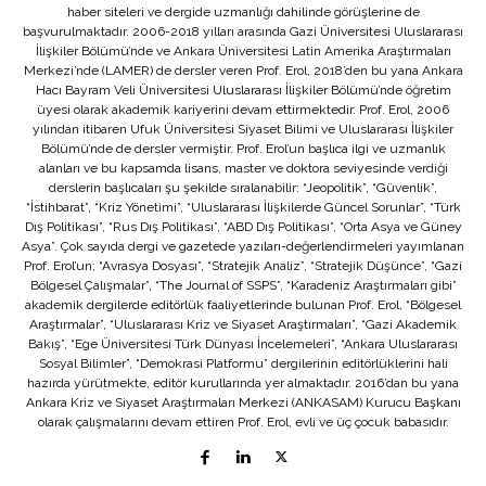
haber siteleri ve dergide uzmanlığı dahilinde görüşlerine de
başvurulmaktadır. 2006-2018 yılları arasında Gazi Üniversitesi Uluslararası
İlişkiler Bölümü’nde ve Ankara Üniversitesi Latin Amerika Araştırmaları
Merkezi’nde (LAMER) de dersler veren Prof. Erol, 2018’den bu yana Ankara
Hacı Bayram Veli Üniversitesi Uluslararası İlişkiler Bölümü’nde öğretim
üyesi olarak akademik kariyerini devam ettirmektedir. Prof. Erol, 2006
yılından itibaren Ufuk Üniversitesi Siyaset Bilimi ve Uluslararası İlişkiler
Bölümü’nde de dersler vermiştir. Prof. Erol’un başlıca ilgi ve uzmanlık
alanları ve bu kapsamda lisans, master ve doktora seviyesinde verdiği
derslerin başlıcaları şu şekilde sıralanabilir: “Jeopolitik”, “Güvenlik”,
“İstihbarat”, “Kriz Yönetimi”, “Uluslararası İlişkilerde Güncel Sorunlar”, “Türk
Dış Politikası”, “Rus Dış Politikası”, “ABD Dış Politikası”, “Orta Asya ve Güney
Asya”. Çok sayıda dergi ve gazetede yazıları-değerlendirmeleri yayımlanan
Prof. Erol’un; “Avrasya Dosyası”, “Stratejik Analiz”, “Stratejik Düşünce”, “Gazi
Bölgesel Çalışmalar”, “The Journal of SSPS”, “Karadeniz Araştırmaları gibi”
akademik dergilerde editörlük faaliyetlerinde bulunan Prof. Erol, “Bölgesel
Araştırmalar”, “Uluslararası Kriz ve Siyaset Araştırmaları”, “Gazi Akademik
Bakış”, “Ege Üniversitesi Türk Dünyası İncelemeleri”, “Ankara Uluslararası
Sosyal Bilimler”, “Demokrasi Platformu” dergilerinin editörlüklerini hali
hazırda yürütmekte, editör kurullarında yer almaktadır. 2016’dan bu yana
Ankara Kriz ve Siyaset Araştırmaları Merkezi (ANKASAM) Kurucu Başkanı
olarak çalışmalarını devam ettiren Prof. Erol, evli ve üç çocuk babasıdır.