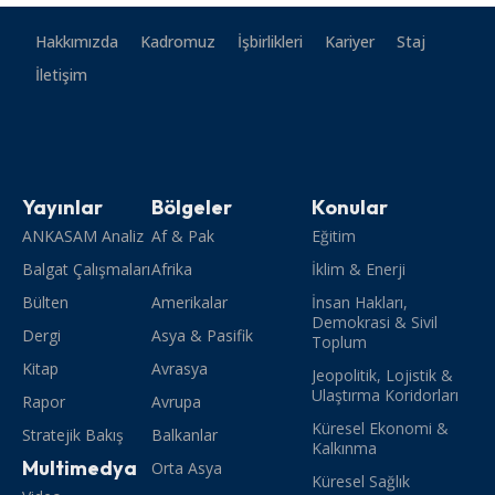
Hakkımızda
Kadromuz
İşbirlikleri
Kariyer
Staj
İletişim
Yayınlar
Bölgeler
Konular
ANKASAM Analiz
Af & Pak
Eğitim
Balgat Çalışmaları
Afrika
İklim & Enerji
Bülten
Amerikalar
İnsan Hakları,
Demokrasi & Sivil
Dergi
Asya & Pasifik
Toplum
Kitap
Avrasya
Jeopolitik, Lojistik &
Ulaştırma Koridorları
Rapor
Avrupa
Küresel Ekonomi &
Stratejik Bakış
Balkanlar
Kalkınma
Multimedya
Orta Asya
Küresel Sağlık