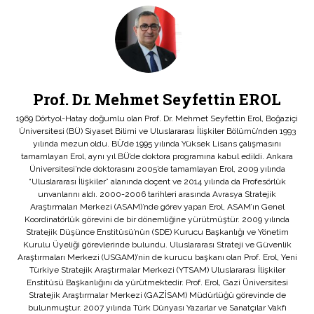
Prof. Dr. Mehmet Seyfettin EROL
1969 Dörtyol-Hatay doğumlu olan Prof. Dr. Mehmet Seyfettin Erol, Boğaziçi
Üniversitesi (BÜ) Siyaset Bilimi ve Uluslararası İlişkiler Bölümü’nden 1993
yılında mezun oldu. BÜ’de 1995 yılında Yüksek Lisans çalışmasını
tamamlayan Erol, aynı yıl BÜ’de doktora programına kabul edildi. Ankara
Üniversitesi’nde doktorasını 2005’de tamamlayan Erol, 2009 yılında
“Uluslararası İlişkiler” alanında doçent ve 2014 yılında da Profesörlük
unvanlarını aldı. 2000-2006 tarihleri arasında Avrasya Stratejik
Araştırmaları Merkezi (ASAM)’nde görev yapan Erol, ASAM’ın Genel
Koordinatörlük görevini de bir dönemliğine yürütmüştür. 2009 yılında
Stratejik Düşünce Enstitüsü’nün (SDE) Kurucu Başkanlığı ve Yönetim
Kurulu Üyeliği görevlerinde bulundu. Uluslararası Strateji ve Güvenlik
Araştırmaları Merkezi (USGAM)’nin de kurucu başkanı olan Prof. Erol, Yeni
Türkiye Stratejik Araştırmalar Merkezi (YTSAM) Uluslararası İlişkiler
Enstitüsü Başkanlığını da yürütmektedir. Prof. Erol, Gazi Üniversitesi
Stratejik Araştırmalar Merkezi (GAZİSAM) Müdürlüğü görevinde de
bulunmuştur. 2007 yılında Türk Dünyası Yazarlar ve Sanatçılar Vakfı