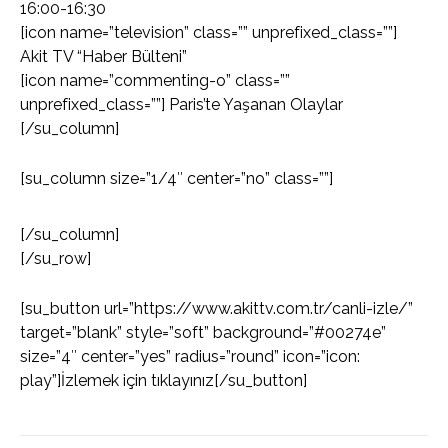
16:00-16:30
[icon name=”television” class=”” unprefixed_class=””]
Akit TV “Haber Bülteni”
[icon name=”commenting-o” class=””
unprefixed_class=””] Paris’te Yaşanan Olaylar
[/su_column]
[su_column size=”1/4″ center=”no” class=””]
[/su_column]
[/su_row]
[su_button url=”https://www.akittv.com.tr/canli-izle/”
target=”blank” style=”soft” background=”#00274e”
size=”4″ center=”yes” radius=”round” icon=”icon:
play”]İzlemek için tıklayınız[/su_button]