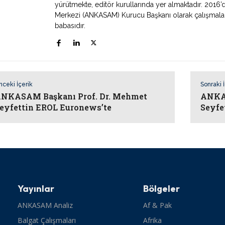
yürütmekte, editör kurullarında yer almaktadır. 2016’
Merkezi (ANKASAM) Kurucu Başkanı olarak çalışmaların
babasıdır.
nceki İçerik
Sonraki 
NKASAM Başkanı Prof. Dr. Mehmet
ANKAS
eyfettin EROL Euronews’te
Seyfe
Yayınlar
Bölgeler
ANKASAM Analiz
Af & Pak
Balgat Çalışmaları
Afrika