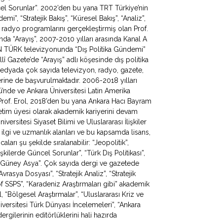
ncel Sorunlar”. 2002’den bu yana TRT Türkiye’nin
, “Stratejik Bakış”, “Küresel Bakış”, “Analiz”,
 radyo programlarını gerçekleştirmiş olan Prof.
da “Arayış”, 2007-2010 yılları arasında Kanal A
N TÜRK televizyonunda “Dış Politika Gündemi”
lî Gazete’de “Arayış” adlı köşesinde dış politika
 medyada çok sayıda televizyon, radyo, gazete,
erine de başvurulmaktadır. 2006-2018 yılları
mü’nde ve Ankara Üniversitesi Latin Amerika
Prof. Erol, 2018’den bu yana Ankara Hacı Bayram
ğretim üyesi olarak akademik kariyerini devam
iversitesi Siyaset Bilimi ve Uluslararası İlişkiler
 ilgi ve uzmanlık alanları ve bu kapsamda lisans,
ları şu şekilde sıralanabilir: “Jeopolitik”,
lişkilerde Güncel Sorunlar”, “Türk Dış Politikası”,
 ve Güney Asya”. Çok sayıda dergi ve gazetede
rasya Dosyası”, “Stratejik Analiz”, “Stratejik
f SSPS”, “Karadeniz Araştırmaları gibi” akademik
, “Bölgesel Araştırmalar”, “Uluslararası Kriz ve
iversitesi Türk Dünyası İncelemeleri”, “Ankara
rgilerinin editörlüklerini hali hazırda