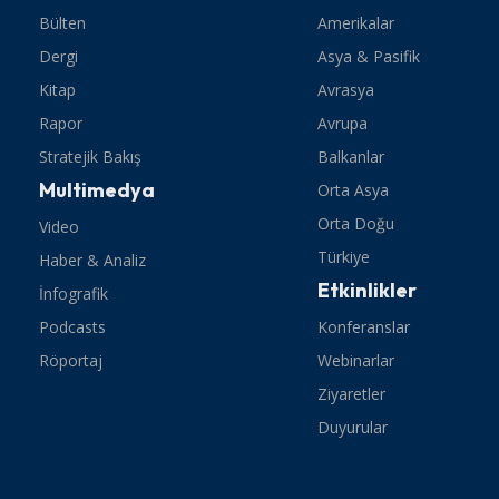
Bülten
Amerikalar
Dergi
Asya & Pasifik
Kitap
Avrasya
Rapor
Avrupa
Stratejik Bakış
Balkanlar
Multimedya
Orta Asya
Orta Doğu
Video
Türkiye
Haber & Analiz
Etkinlikler
İnfografik
Podcasts
Konferanslar
Röportaj
Webinarlar
Ziyaretler
Duyurular