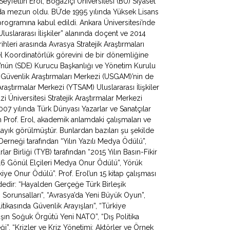
fettin Erol, Boğaziçi Üniversitesi (BÜ) Siyaset
ında mezun oldu. BÜ’de 1995 yılında Yüksek Lisans
programına kabul edildi. Ankara Üniversitesi’nde
uslararası İlişkiler” alanında doçent ve 2014
hleri arasında Avrasya Stratejik Araştırmaları
 Koordinatörlük görevini de bir dönemliğine
ü’nün (SDE) Kurucu Başkanlığı ve Yönetim Kurulu
e Güvenlik Araştırmaları Merkezi (USGAM)’nin de
Araştırmalar Merkezi (YTSAM) Uluslararası İlişkiler
zi Üniversitesi Stratejik Araştırmalar Merkezi
 yılında Türk Dünyası Yazarlar ve Sanatçılar
Prof. Erol, akademik anlamdaki çalışmaları ve
ayık görülmüştür. Bunlardan bazıları şu şekilde
 Derneği tarafından “Yılın Yazılı Medya Ödülü”,
ar Birliği (TYB) tarafından “2015 Yılın Basın-Fikir
016 Gönül Elçileri Medya Onur Ödülü”, Yörük
ye Onur Ödülü”. Prof. Erol’un 15 kitap çalışması
ldedir: “Hayalden Gerçeğe Türk Birleşik
apı Sorunsalları”, “Avrasya’da Yeni Büyük Oyun”,
litikasında Güvenlik Arayışları”, “Türkiye
ışın Soğuk Örgütü Yeni NATO”, “Dış Politika
ği”, “Krizler ve Kriz Yönetimi: Aktörler ve Örnek