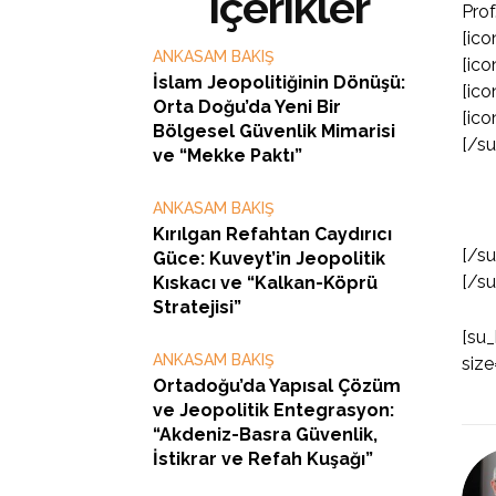
İçerikler
Prof
[ico
ANKASAM BAKIŞ
[ico
İslam Jeopolitiğinin Dönüşü:
[ico
Orta Doğu’da Yeni Bir
[ico
Bölgesel Güvenlik Mimarisi
[/s
ve “Mekke Paktı”
ANKASAM BAKIŞ
Kırılgan Refahtan Caydırıcı
[/s
Güce: Kuveyt’in Jeopolitik
[/s
Kıskacı ve “Kalkan-Köprü
Stratejisi”
[su_
ANKASAM BAKIŞ
size
Ortadoğu’da Yapısal Çözüm
ve Jeopolitik Entegrasyon:
“Akdeniz-Basra Güvenlik,
İstikrar ve Refah Kuşağı”