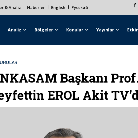
r & Analiz
Haberler
English
Русский
Analiz
Bölgeler
Konular
Yayınlar
Etkin
URULAR
NKASAM Başkanı Prof.
eyfettin EROL Akit TV’