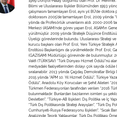
1969 Dörtyol-Hatay doğumlu olan Prof. Dr. Mehmet Sey
Bilimi ve Uluslararası İlişkiler Bölümü’nden 1993 yıl
çalışmasını tamamlayan Erol, aynı yıl BÜ’de doktora 
doktorasını 2005’de tamamlayan Erol, 2009 yılında “Ul
yılında da Profesörlük unvanlarını aldı. 2000-2006 tari
Merkezi (ASAM)’nde görev yapan Erol, ASAM’ın Genel
yürütmüştür. 2009 yılında Stratejik Düşünce Enstitüs
Üyeliği görevlerinde bulundu. Uluslararası Strateji v
kurucu başkanı olan Prof. Erol, Yeni Türkiye Stratejik 
Enstitüsü Başkanlığını da yürütmektedir. Prof. Erol, Ga
(GAZİSAM) Müdürlüğü görevinde de bulunmuştur. 2007
Vakfı (TÜRKSAV) “Türk Dünyası Hizmet Ödülü”nü alan 
medyadaki faaliyetlerinden dolayı çok sayıda ödüle l
sıralanabilir: 2013 yılında Çağdaş Demokratlar Birliği
2015 yılında “APM 10. Yıl Hizmet Ödülü”, Türkiye Yazarl
Ödülü”, Anadolu Köy Korucuları ve Şehit Aileleri “2
Türkmen Federasyonları tarafından verilen “2016 Türki
bulunmaktadır. Bunlardan bazılarının isimleri şu şeki
Devletleri”, “Türkiye-AB İlişkileri: Dış Politika ve İç Y
“Türk Dış Politikasında Strateji Arayışları”, “Türk Dış Po
Cumhuriyeti-Rusya Federasyonu İlişkileri”, “Sıcak Bar
Analizinde Teorik Yaklaşımlar: Türk Dış Politikası Örne