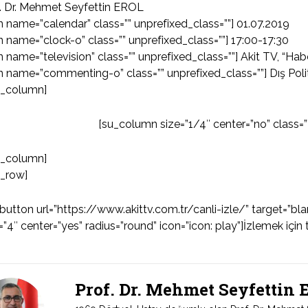
. Dr. Mehmet Seyfettin EROL
n name=”calendar” class=”” unprefixed_class=””] 01.07.2019
n name=”clock-o” class=”” unprefixed_class=””] 17:00-17:30
n name=”television” class=”” unprefixed_class=””] Akit TV, “Hab
n name=”commenting-o” class=”” unprefixed_class=””] Dış Poli
u_column]
[su_column size=”1/4″ center=”no” class=”
u_column]
u_row]
button url=”https://www.akittv.com.tr/canli-izle/” target=”b
=”4″ center=”yes” radius=”round” icon=”icon: play”]İzlemek için 
Prof. Dr. Mehmet Seyfettin