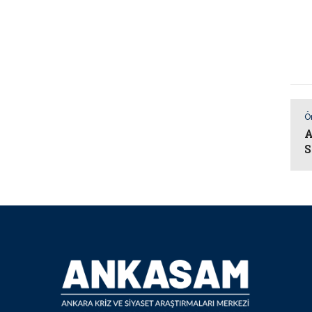
Ö
A
S