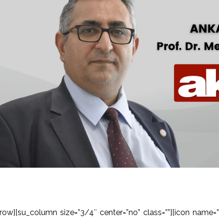
row][su_column size=”3/4″ center=”no” class=””][icon name=”u