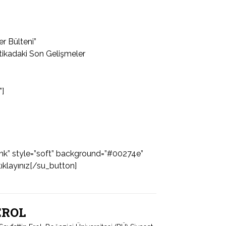
er Bülteni”
tikadaki Son Gelişmeler
”]
lank” style=”soft” background=”#00274e”
tıklayınız[/su_button]
 EROL