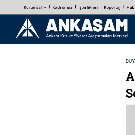
Kurumsal
Kadromuz
İşbirlikleri
Röportaj
Habe
DUY
A
S