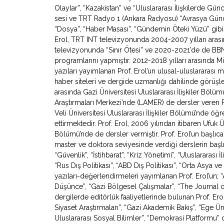
Olaylar”, “Kazakistan” ve “Uluslararası İlişkilerde Gü
sesi ve TRT Radyo 1 (Ankara Radyosu) “Avrasya Gündemi”
“Dosya”, “Haber Masası”, “Gündemin Öteki Yüzü” gibi
Erol, TRT INT televizyonunda 2004-2007 yılları arasın
televizyonunda “Sınır Ötesi” ve 2020-2021’de de BB
programlarını yapmıştır. 2012-2018 yılları arasında Mil
yazıları yayımlanan Prof. Erol’un ulusal-uluslararası
haber siteleri ve dergide uzmanlığı dahilinde görüşl
arasında Gazi Üniversitesi Uluslararası İlişkiler Bölü
Araştırmaları Merkezi’nde (LAMER) de dersler veren 
Veli Üniversitesi Uluslararası İlişkiler Bölümü’nde ö
ettirmektedir. Prof. Erol, 2006 yılından itibaren Ufuk Ün
Bölümü’nde de dersler vermiştir. Prof. Erol’un başlıca
master ve doktora seviyesinde verdiği derslerin başlıca
“Güvenlik”, “İstihbarat”, “Kriz Yönetimi”, “Uluslararası İ
“Rus Dış Politikası”, “ABD Dış Politikası”, “Orta Asya
yazıları-değerlendirmeleri yayımlanan Prof. Erol’un; “Av
Düşünce”, “Gazi Bölgesel Çalışmalar”, “The Journal o
dergilerde editörlük faaliyetlerinde bulunan Prof. Erol
Siyaset Araştırmaları”, “Gazi Akademik Bakış”, “Ege Ün
Uluslararası Sosyal Bilimler”, “Demokrasi Platformu” de