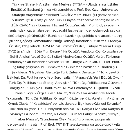
Türkiye Stratejik Araştırmalar Merkezi (YTSAM) Uluslararası İlişkiler
Enstitüsü Başkanlığını da yürütmektedir. Prof. Erol, Gazi Üniversitesi
Stratejik Araştırmalar Merkezi (GAZİSAM) Müdürlüğü görevinde de
bulunmuştur. 2007 yılında Türk Dünyası Yazarlar ve Sanatçılar Vakfı
(TÜRKSAV) “Türk Dünyası Hizmet Ödülü”nü alan Prof. Erol, akademik
anlamdaki çalışmaları ve medyadaki faaliyetlerinden dolayı çok sayıda
ödüle layık görülmüştür. Bunlardan bazıları şu şekilde sıralanabilir: 2013
yılında Çağdaş Demokratlar Birliği Derneği tarafından “Yılın Yazılı Medya
Ödülü”, 2015 yılında “APM 10. Yıl Hizmet Ödülü”, Türkiye Yazarlar Birliği
(TYB) tarafından “2015 Yılın Basın-Fikir Ödülü”, Anadolu Köy Korucuları ve
Şehit Aileleri “2016 Gönül Elçileri Medya Onur Ödülü”, Yörük Türkmen
Federasyonları tarafından verilen “2016 Türkiye Onur Ödülü”. Prof. Erol’un
15 kitap çalışması bulunmaktadır. Bunlardan bazılarının isimleri şu
şekildedir: “Hayalden Gerçeğe Türk Birleşik Devletleri”, “Türkiye-AB
İlişkileri: Dış Politika ve İç Yapı Sorunsalları”, “Avrasya’da Yeni Büyük Oyun”,
“Türk Dış Politikasında Strateji Arayışları”, “Türk Dış Politikasında Güvenlik
Arayışları”, “Türkiye Cumhuriyeti-Rusya Federasyonu İlişkileri”, “Sıcak
Barışın Soğuk Örgütü Yeni NATO”, “Dış Politika Analizinde Teorik
Yaklaşımlar: Türk Dış Politikası Örneği”, “Krizler ve Kriz Yönetimi: Aktörler ve
Örnek Olaylar”, “Kazakistan” ve “Uluslararası İlişkilerde Güncel Sorunlar”.
2002’den bu yana TRT Türkiye’nin sesi ve TRT Radyo 1 (Ankara Radyosu)
“Avrasya Gündemi”, “Stratejik Bakış”, “Küresel Bakış”, “Analiz”, “Dosya”,
“Haber Masası”, “Gündemin Öteki Yüzü” gibi radyo programlarını
gerçekleştirmiş olan Prof. Erol, TRT INT televizyonunda 2004-2007 yılları
arasında “Arayış”, 2007-2010 yılları arasında Kanal A televizyonunda “Sınır