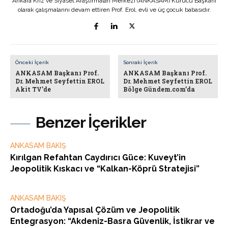
Ankara Kriz ve Siyaset Araştırmaları Merkezi (ANKASAM) Kurucu Başkanı
olarak çalışmalarını devam ettiren Prof. Erol, evli ve üç çocuk babasıdır.
Önceki İçerik
Sonraki İçerik
ANKASAM Başkanı Prof.
ANKASAM Başkanı Prof.
Dr. Mehmet Seyfettin EROL
Dr. Mehmet Seyfettin EROL
Akit TV’de
Bölge Gündem.com’da
Benzer İçerikler
ANKASAM BAKIŞ
Kırılgan Refahtan Caydırıcı Güce: Kuveyt’in
Jeopolitik Kıskacı ve “Kalkan-Köprü Stratejisi”
ANKASAM BAKIŞ
Ortadoğu’da Yapısal Çözüm ve Jeopolitik
Entegrasyon: “Akdeniz-Basra Güvenlik, İstikrar ve