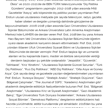
Ötesi” ve 2020-2021’de de BBN TÜRK televizyonunda “Dış Politika
Gündemi” programlarını yapmıştır. 2012-2018 yılları arasında Millî
Gazete’de “Arayış” adlı köşesinde dış politika yazıları yayımlanan Prof.
Erol’un ulusal-uluslararası medyada çok sayıda televizyon, radyo, gazete,
haber siteleri ve dergide uzmanlığı dahilinde görüşlerine de
başvurulmaktadır. 2006-2018 yılları arasında Gazi Üniversitesi Uluslararası
İlişkiler Bölümü’nde ve Ankara Üniversitesi Latin Amerika Araştırmaları
Merkezi’nde (LAMER) de dersler veren Prof. Erol, 2018’den bu yana Ankara
Hacı Bayram Veli Üniversitesi Uluslararası İlişkiler Bölümü’nde öğretim
üyesi olarak akademik kariyerini devam ettirmektedir. Prof. Erol, 2006
yılından itibaren Ufuk Üniversitesi Siyaset Bilimi ve Uluslararası İlişkiler
Bölümü’nde de dersler vermiştir. Prof. Erol’un başlıca ilgi ve uzmanlık
alanları ve bu kapsamda lisans, master ve doktora seviyesinde verdiği
derslerin başlıcaları şu şekilde sıralanabilir: “Jeopolitik”, “Güvenlik”,
“İstihbarat”, “Kriz Yönetimi”, “Uluslararası İlişkilerde Güncel Sorunlar”, “Türk
Dış Politikası”, “Rus Dış Politikası”, “ABD Dış Politikası”, “Orta Asya ve Güney
Asya”. Çok sayıda dergi ve gazetede yazıları-değerlendirmeleri yayımlanan
Prof. Erol’un; “Avrasya Dosyası”, “Stratejik Analiz”, “Stratejik Düşünce”, “Gazi
Bölgesel Çalışmalar”, “The Journal of SSPS”, “Karadeniz Araştırmaları gibi”
akademik dergilerde editörlük faaliyetlerinde bulunan Prof. Erol, “Bölgesel
Araştırmalar”, “Uluslararası Kriz ve Siyaset Araştırmaları”, “Gazi Akademik
Bakış”, “Ege Üniversitesi Türk Dünyası İncelemeleri”, “Ankara Uluslararası
Sosyal Bilimler”, “Demokrasi Platformu” dergilerinin editörlüklerini hali
hazırda yürütmekte, editör kurullarında yer almaktadır. 2016’dan bu yana