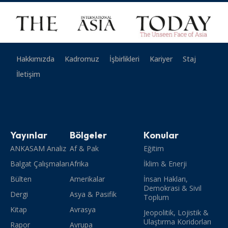
Hakkımızda
Kadromuz
İşbirlikleri
Kariyer
Staj
İletişim
Yayınlar
Bölgeler
Konular
ANKASAM Analiz
Af & Pak
Eğitim
Balgat Çalışmaları
Afrika
İklim & Enerji
Bülten
Amerikalar
İnsan Hakları,
Demokrasi & Sivil
Dergi
Asya & Pasifik
Toplum
Kitap
Avrasya
Jeopolitik, Lojistik &
Ulaştırma Koridorları
Rapor
Avrupa