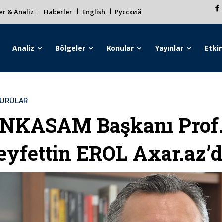
r & Analiz
Haberler
English
Русский
Analiz
Bölgeler
Konular
Yayınlar
Etkin
URULAR
NKASAM Başkanı Prof.
eyfettin EROL Axar.az’