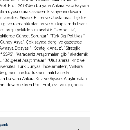
Prof. Erol, 2018’den bu yana Ankara Hacı Bayram
ğretim üyesi olarak akademik kariyerini devam
iversitesi Siyaset Bilimi ve Uluslararası İlişkiler
 ilgi ve uzmanlık alanları ve bu kapsamda lisans,
ları şu şekilde sıralanabilir: “Jeopolitik”,
lişkilerde Güncel Sorunlar”, “Türk Dış Politikası”,
 ve Güney Asya”. Çok sayıda dergi ve gazetede
rasya Dosyası”, “Stratejik Analiz”, “Stratejik
f SSPS”, “Karadeniz Araştırmaları gibi” akademik
, “Bölgesel Araştırmalar”, “Uluslararası Kriz ve
iversitesi Türk Dünyası İncelemeleri”, “Ankara
rgilerinin editörlüklerini hali hazırda
dan bu yana Ankara Kriz ve Siyaset Araştırmaları
ı devam ettiren Prof. Erol, evli ve üç çocuk
İçerik