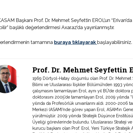
SAM Başkanı Prof. Dr. Mehmet Seyfettin EROL’un “Erivan’da 
ilir” başlıklı değerlendirmesi Axar.az’da yayınlanmıştır.
erlendirmenin tamamına
buraya tıklayarak
başlayabilirsiniz.
Prof. Dr. Mehmet Seyfettin
1969 Dörtyol-Hatay doğumlu olan Prof. Dr. Mehmet Sey
Bilimi ve Uluslararası İlişkiler Bölümü’nden 1993 yıl
çalışmasını tamamlayan Erol, aynı yıl BÜ’de doktora 
doktorasını 2005’de tamamlayan Erol, 2009 yılında “Ul
yılında da Profesörlük unvanlarını aldı. 2000-2006 tari
Merkezi (ASAM)’nde görev yapan Erol, ASAM’ın Genel
yürütmüştür. 2009 yılında Stratejik Düşünce Enstitüs
Üyeliği görevlerinde bulundu. Uluslararası Strateji v
kurucu başkanı olan Prof. Erol, Yeni Türkiye Stratejik 