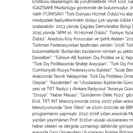
Enstitüsü Başkanlığını da yürütmektedir. Prof. Erol, Ga
(GAZİSAM) Müdürlüğü görevinde de bulunmuştur. 2007
Vakfı (TÜRKSAV) “Türk Dünyası Hizmet Ödülü”nü alan 
medyadaki faaliyetlerinden dolayı çok sayıda ödüle l
sıralanabilir: 2013 yılında Çağdaş Demokratlar Birliği
2015 yılında “APM 10. Yıl Hizmet Ödülü”, Türkiye Yazarl
Ödülü”, Anadolu Köy Korucuları ve Şehit Aileleri “2
Türkmen Federasyonları tarafından verilen “2016 Türki
bulunmaktadır. Bunlardan bazılarının isimleri şu şeki
Devletleri”, “Türkiye-AB İlişkileri: Dış Politika ve İç Y
“Türk Dış Politikasında Strateji Arayışları”, “Türk Dış Po
Cumhuriyeti-Rusya Federasyonu İlişkileri”, “Sıcak Bar
Analizinde Teorik Yaklaşımlar: Türk Dış Politikası Örne
Olaylar”, “Kazakistan” ve “Uluslararası İlişkilerde Gü
sesi ve TRT Radyo 1 (Ankara Radyosu) “Avrasya Gündemi”
“Dosya”, “Haber Masası”, “Gündemin Öteki Yüzü” gibi
Erol, TRT INT televizyonunda 2004-2007 yılları arasın
televizyonunda “Sınır Ötesi” ve 2020-2021’de de BB
programlarını yapmıştır. 2012-2018 yılları arasında Mil
yazıları yayımlanan Prof. Erol’un ulusal-uluslararası
haber siteleri ve dergide uzmanlığı dahilinde görüşl
arasında Gazi Üniversitesi Uluslararası İlişkiler Bölü