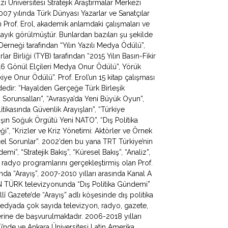
zi Üniversitesi Stratejik Araştırmalar Merkezi
 yılında Türk Dünyası Yazarlar ve Sanatçılar
Prof. Erol, akademik anlamdaki çalışmaları ve
ayık görülmüştür. Bunlardan bazıları şu şekilde
 Derneği tarafından “Yılın Yazılı Medya Ödülü”,
ar Birliği (TYB) tarafından “2015 Yılın Basın-Fikir
016 Gönül Elçileri Medya Onur Ödülü”, Yörük
ye Onur Ödülü”. Prof. Erol’un 15 kitap çalışması
ldedir: “Hayalden Gerçeğe Türk Birleşik
apı Sorunsalları”, “Avrasya’da Yeni Büyük Oyun”,
litikasında Güvenlik Arayışları”, “Türkiye
ışın Soğuk Örgütü Yeni NATO”, “Dış Politika
ği”, “Krizler ve Kriz Yönetimi: Aktörler ve Örnek
ncel Sorunlar”. 2002’den bu yana TRT Türkiye’nin
, “Stratejik Bakış”, “Küresel Bakış”, “Analiz”,
 radyo programlarını gerçekleştirmiş olan Prof.
da “Arayış”, 2007-2010 yılları arasında Kanal A
N TÜRK televizyonunda “Dış Politika Gündemi”
lî Gazete’de “Arayış” adlı köşesinde dış politika
 medyada çok sayıda televizyon, radyo, gazete,
erine de başvurulmaktadır. 2006-2018 yılları
mü’nde ve Ankara Üniversitesi Latin Amerika