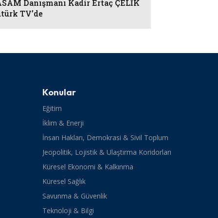
AM Danışmanı Kadir Ertaç ÇELİK
türk TV’de
Konular
Eğitim
İklim & Enerji
İnsan Hakları, Demokrasi & Sivil Toplum
Jeopolitik, Lojistik & Ulaştırma Koridorları
Küresel Ekonomi & Kalkınma
Küresel Sağlık
Savunma & Güvenlik
Teknoloji & Bilgi