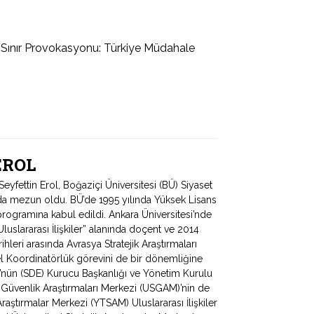
Sınır Provokasyonu: Türkiye Müdahale
 EROL
fettin Erol, Boğaziçi Üniversitesi (BÜ) Siyaset
ında mezun oldu. BÜ’de 1995 yılında Yüksek Lisans
programına kabul edildi. Ankara Üniversitesi’nde
uslararası İlişkiler” alanında doçent ve 2014
hleri arasında Avrasya Stratejik Araştırmaları
 Koordinatörlük görevini de bir dönemliğine
ü’nün (SDE) Kurucu Başkanlığı ve Yönetim Kurulu
e Güvenlik Araştırmaları Merkezi (USGAM)’nin de
Araştırmalar Merkezi (YTSAM) Uluslararası İlişkiler