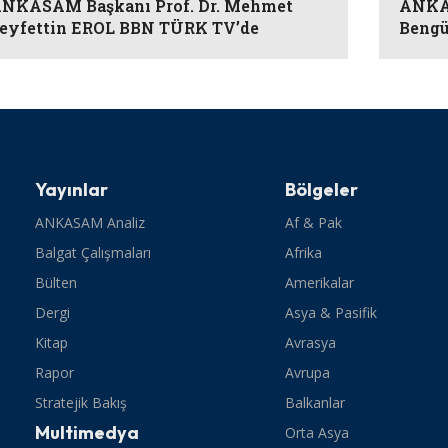
NKASAM Başkanı Prof. Dr. Mehmet
ANKAS
eyfettin EROL BBN TÜRK TV’de
Bengü
Yayınlar
Bölgeler
ANKASAM Analiz
Af & Pak
Balgat Çalışmaları
Afrika
Bülten
Amerikalar
Dergi
Asya & Pasifik
Kitap
Avrasya
Rapor
Avrupa
Stratejik Bakış
Balkanlar
Multimedya
Orta Asya