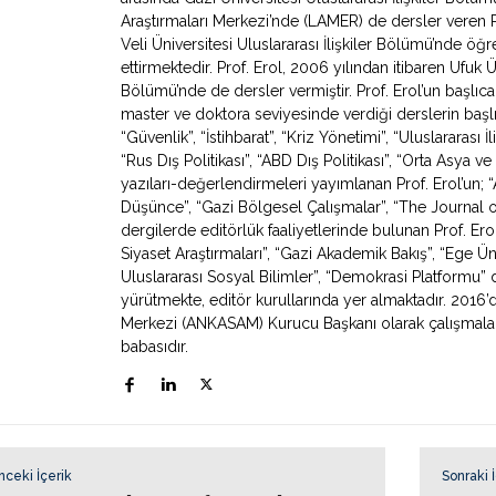
Araştırmaları Merkezi’nde (LAMER) de dersler veren 
Veli Üniversitesi Uluslararası İlişkiler Bölümü’nde ö
ettirmektedir. Prof. Erol, 2006 yılından itibaren Ufuk Ün
Bölümü’nde de dersler vermiştir. Prof. Erol’un başlıca
master ve doktora seviyesinde verdiği derslerin başlıca
“Güvenlik”, “İstihbarat”, “Kriz Yönetimi”, “Uluslararası İ
“Rus Dış Politikası”, “ABD Dış Politikası”, “Orta Asya
yazıları-değerlendirmeleri yayımlanan Prof. Erol’un; “Av
Düşünce”, “Gazi Bölgesel Çalışmalar”, “The Journal o
dergilerde editörlük faaliyetlerinde bulunan Prof. Erol
Siyaset Araştırmaları”, “Gazi Akademik Bakış”, “Ege Ün
Uluslararası Sosyal Bilimler”, “Demokrasi Platformu” de
yürütmekte, editör kurullarında yer almaktadır. 2016’
Merkezi (ANKASAM) Kurucu Başkanı olarak çalışmaların
babasıdır.
nceki İçerik
Sonraki 