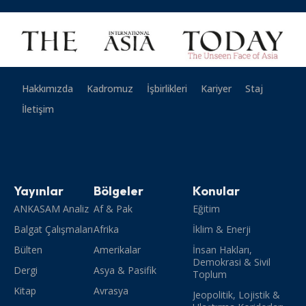
Hakkımızda
Kadromuz
İşbirlikleri
Kariyer
Staj
İletişim
Yayınlar
Bölgeler
Konular
ANKASAM Analiz
Af & Pak
Eğitim
Balgat Çalışmaları
Afrika
İklim & Enerji
Bülten
Amerikalar
İnsan Hakları,
Demokrasi & Sivil
Dergi
Asya & Pasifik
Toplum
Kitap
Avrasya
Jeopolitik, Lojistik &