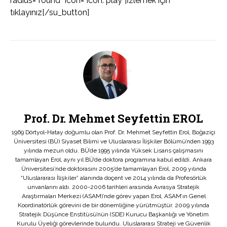
radius=”round” icon=”icon: play”]İzlemek için
tıklayınız[/su_button]
Prof. Dr. Mehmet Seyfettin EROL
1969 Dörtyol-Hatay doğumlu olan Prof. Dr. Mehmet Seyfettin Erol, Boğaziçi
Üniversitesi (BÜ) Siyaset Bilimi ve Uluslararası İlişkiler Bölümü’nden 1993
yılında mezun oldu. BÜ’de 1995 yılında Yüksek Lisans çalışmasını
tamamlayan Erol, aynı yıl BÜ’de doktora programına kabul edildi. Ankara
Üniversitesi’nde doktorasını 2005’de tamamlayan Erol, 2009 yılında
“Uluslararası İlişkiler” alanında doçent ve 2014 yılında da Profesörlük
unvanlarını aldı. 2000-2006 tarihleri arasında Avrasya Stratejik
Araştırmaları Merkezi (ASAM)’nde görev yapan Erol, ASAM’ın Genel
Koordinatörlük görevini de bir dönemliğine yürütmüştür. 2009 yılında
Stratejik Düşünce Enstitüsü’nün (SDE) Kurucu Başkanlığı ve Yönetim
Kurulu Üyeliği görevlerinde bulundu. Uluslararası Strateji ve Güvenlik