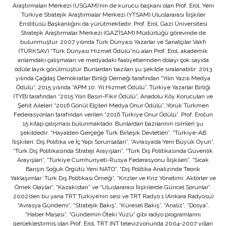
Araştırmaları Merkezi (USGAM)’nin de kurucu başkanı olan Prof. Erol, Yeni
Türkiye Stratejik Araştırmalar Merkezi (YTSAM) Uluslararası İlişkiler
Enstitüsü Başkanlığını da yürütmektedir. Prof. Erol, Gazi Üniversitesi
Stratejik Araştırmalar Merkezi (GAZİSAM) Müdürlüğü görevinde de
bulunmuştur. 2007 yılında Türk Dünyası Yazarlar ve Sanatçılar Vakfı
(TÜRKSAV) “Türk Dünyası Hizmet Ödülü”nü alan Prof. Erol, akademik
anlamdaki çalışmaları ve medyadaki faaliyetlerinden dolayı çok sayıda
ödüle layık görülmüştür. Bunlardan bazıları şu şekilde sıralanabilir: 2013
yılında Çağdaş Demokratlar Birliği Derneği tarafından “Yılın Yazılı Medya
Ödülü”, 2015 yılında “APM 10. Yıl Hizmet Ödülü”, Türkiye Yazarlar Birliği
(TYB) tarafından “2015 Yılın Basın-Fikir Ödülü”, Anadolu Köy Korucuları ve
Şehit Aileleri “2016 Gönül Elçileri Medya Onur Ödülü”, Yörük Türkmen
Federasyonları tarafından verilen “2016 Türkiye Onur Ödülü”. Prof. Erol’un
15 kitap çalışması bulunmaktadır. Bunlardan bazılarının isimleri şu
şekildedir: “Hayalden Gerçeğe Türk Birleşik Devletleri”, “Türkiye-AB
İlişkileri: Dış Politika ve İç Yapı Sorunsalları”, “Avrasya’da Yeni Büyük Oyun”,
“Türk Dış Politikasında Strateji Arayışları”, “Türk Dış Politikasında Güvenlik
Arayışları”, “Türkiye Cumhuriyeti-Rusya Federasyonu İlişkileri”, “Sıcak
Barışın Soğuk Örgütü Yeni NATO”, “Dış Politika Analizinde Teorik
Yaklaşımlar: Türk Dış Politikası Örneği”, “Krizler ve Kriz Yönetimi: Aktörler ve
Örnek Olaylar”, “Kazakistan” ve “Uluslararası İlişkilerde Güncel Sorunlar”.
2002’den bu yana TRT Türkiye’nin sesi ve TRT Radyo 1 (Ankara Radyosu)
“Avrasya Gündemi”, “Stratejik Bakış”, “Küresel Bakış”, “Analiz”, “Dosya”,
“Haber Masası”, “Gündemin Öteki Yüzü” gibi radyo programlarını
gerçekleştirmiş olan Prof. Erol, TRT INT televizyonunda 2004-2007 yılları