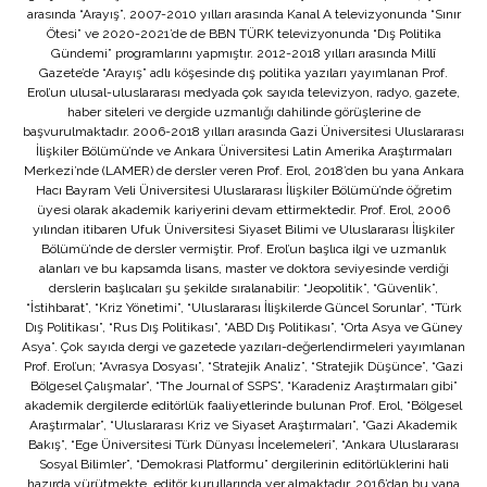
arasında “Arayış”, 2007-2010 yılları arasında Kanal A televizyonunda “Sınır
Ötesi” ve 2020-2021’de de BBN TÜRK televizyonunda “Dış Politika
Gündemi” programlarını yapmıştır. 2012-2018 yılları arasında Millî
Gazete’de “Arayış” adlı köşesinde dış politika yazıları yayımlanan Prof.
Erol’un ulusal-uluslararası medyada çok sayıda televizyon, radyo, gazete,
haber siteleri ve dergide uzmanlığı dahilinde görüşlerine de
başvurulmaktadır. 2006-2018 yılları arasında Gazi Üniversitesi Uluslararası
İlişkiler Bölümü’nde ve Ankara Üniversitesi Latin Amerika Araştırmaları
Merkezi’nde (LAMER) de dersler veren Prof. Erol, 2018’den bu yana Ankara
Hacı Bayram Veli Üniversitesi Uluslararası İlişkiler Bölümü’nde öğretim
üyesi olarak akademik kariyerini devam ettirmektedir. Prof. Erol, 2006
yılından itibaren Ufuk Üniversitesi Siyaset Bilimi ve Uluslararası İlişkiler
Bölümü’nde de dersler vermiştir. Prof. Erol’un başlıca ilgi ve uzmanlık
alanları ve bu kapsamda lisans, master ve doktora seviyesinde verdiği
derslerin başlıcaları şu şekilde sıralanabilir: “Jeopolitik”, “Güvenlik”,
“İstihbarat”, “Kriz Yönetimi”, “Uluslararası İlişkilerde Güncel Sorunlar”, “Türk
Dış Politikası”, “Rus Dış Politikası”, “ABD Dış Politikası”, “Orta Asya ve Güney
Asya”. Çok sayıda dergi ve gazetede yazıları-değerlendirmeleri yayımlanan
Prof. Erol’un; “Avrasya Dosyası”, “Stratejik Analiz”, “Stratejik Düşünce”, “Gazi
Bölgesel Çalışmalar”, “The Journal of SSPS”, “Karadeniz Araştırmaları gibi”
akademik dergilerde editörlük faaliyetlerinde bulunan Prof. Erol, “Bölgesel
Araştırmalar”, “Uluslararası Kriz ve Siyaset Araştırmaları”, “Gazi Akademik
Bakış”, “Ege Üniversitesi Türk Dünyası İncelemeleri”, “Ankara Uluslararası
Sosyal Bilimler”, “Demokrasi Platformu” dergilerinin editörlüklerini hali
hazırda yürütmekte, editör kurullarında yer almaktadır. 2016’dan bu yana