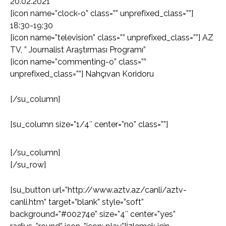
20.02.2021
[icon name=”clock-o” class=”” unprefixed_class=””]
18:30-19:30
[icon name=”television” class=”” unprefixed_class=””] AZ
TV, ” Journalist Araştırması Programı”
[icon name=”commenting-o” class=””
unprefixed_class=””] Nahçıvan Koridoru
[/su_column]
[su_column size=”1/4″ center=”no” class=””]
[/su_column]
[/su_row]
[su_button url=”http://www.aztv.az/canli/aztv-
canli.htm” target=”blank” style=”soft”
background=”#00274e” size=”4″ center=”yes”