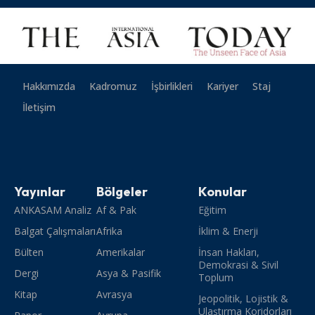
Hakkımızda
Kadromuz
İşbirlikleri
Kariyer
Staj
İletişim
Yayınlar
Bölgeler
Konular
ANKASAM Analiz
Af & Pak
Eğitim
Balgat Çalışmaları
Afrika
İklim & Enerji
Bülten
Amerikalar
İnsan Hakları,
Demokrasi & Sivil
Dergi
Asya & Pasifik
Toplum
Kitap
Avrasya
Jeopolitik, Lojistik &
Ulaştırma Koridorları