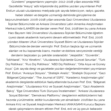
Gündemi” programlarını yapmıştır. 2012-2018 yılları arasında Millî
Gazete’de “Arayış” adlı köşesinde dış politika yazıları yayımlanan Prof.
Erol’un ulusal-uluslararası medyada çok sayıda televizyon, radyo, gazete,
haber siteleri ve dergide uzmanlığı dahilinde görüşlerine de
başvurulmaktadır. 2006-2018 yılları arasında Gazi Üniversitesi Uluslararası
İlişkiler Bölümü’nde ve Ankara Üniversitesi Latin Amerika Araştırmaları
Merkezi’nde (LAMER) de dersler veren Prof. Erol, 2018’den bu yana Ankara
Hacı Bayram Veli Üniversitesi Uluslararası İlişkiler Bölümü’nde öğretim
üyesi olarak akademik kariyerini devam ettirmektedir. Prof. Erol, 2006
yılından itibaren Ufuk Üniversitesi Siyaset Bilimi ve Uluslararası İlişkiler
Bölümü’nde de dersler vermiştir. Prof. Erol’un başlıca ilgi ve uzmanlık
alanları ve bu kapsamda lisans, master ve doktora seviyesinde verdiği
derslerin başlıcaları şu şekilde sıralanabilir: “Jeopolitik”, “Güvenlik”,
“İstihbarat”, “Kriz Yönetimi”, “Uluslararası İlişkilerde Güncel Sorunlar”, “Türk
Dış Politikası”, “Rus Dış Politikası”, “ABD Dış Politikası”, “Orta Asya ve Güney
Asya”. Çok sayıda dergi ve gazetede yazıları-değerlendirmeleri yayımlanan
Prof. Erol’un; “Avrasya Dosyası”, “Stratejik Analiz”, “Stratejik Düşünce”, “Gazi
Bölgesel Çalışmalar”, “The Journal of SSPS”, “Karadeniz Araştırmaları gibi”
akademik dergilerde editörlük faaliyetlerinde bulunan Prof. Erol, “Bölgesel
Araştırmalar”, “Uluslararası Kriz ve Siyaset Araştırmaları”, “Gazi Akademik
Bakış”, “Ege Üniversitesi Türk Dünyası İncelemeleri”, “Ankara Uluslararası
Sosyal Bilimler”, “Demokrasi Platformu” dergilerinin editörlüklerini hali
hazırda yürütmekte, editör kurullarında yer almaktadır. 2016’dan bu yana
Ankara Kriz ve Siyaset Araştırmaları Merkezi (ANKASAM) Kurucu Başkanı
olarak çalışmalarını devam ettiren Prof. Erol, evli ve üç çocuk babasıdır.