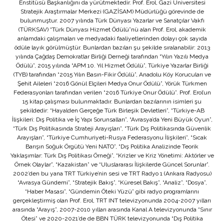
Enstitüsü Başkanlığını da yürütmektedir. Prof. Erol, Gazi Üniversitesi
Stratejik Araştırmalar Merkezi (GAZİSAM) Müdürlüğü görevinde de
bulunmuştur. 2007 yılında Türk Dünyası Yazarlar ve Sanatçılar Vakfı
(TÜRKSAV) “Türk Dünyası Hizmet Ödülü”nü alan Prof. Erol, akademik
anlamdaki çalışmaları ve medyadaki faaliyetlerinden dolayı çok sayıda
ödüle layık görülmüştür. Bunlardan bazıları şu şekilde sıralanabilir: 2013
yılında Çağdaş Demokratlar Birliği Derneği tarafından “Yılın Yazılı Medya
Ödülü”, 2015 yılında “APM 10. Yıl Hizmet Ödülü”, Türkiye Yazarlar Birliği
(TYB) tarafından “2015 Yılın Basın-Fikir Ödülü”, Anadolu Köy Korucuları ve
Şehit Aileleri “2016 Gönül Elçileri Medya Onur Ödülü”, Yörük Türkmen
Federasyonları tarafından verilen “2016 Türkiye Onur Ödülü”. Prof. Erol’un
15 kitap çalışması bulunmaktadır. Bunlardan bazılarının isimleri şu
şekildedir: “Hayalden Gerçeğe Türk Birleşik Devletleri”, “Türkiye-AB
İlişkileri: Dış Politika ve İç Yapı Sorunsalları”, “Avrasya’da Yeni Büyük Oyun”,
“Türk Dış Politikasında Strateji Arayışları”, “Türk Dış Politikasında Güvenlik
Arayışları”, “Türkiye Cumhuriyeti-Rusya Federasyonu İlişkileri”, “Sıcak
Barışın Soğuk Örgütü Yeni NATO”, “Dış Politika Analizinde Teorik
Yaklaşımlar: Türk Dış Politikası Örneği”, “Krizler ve Kriz Yönetimi: Aktörler ve
Örnek Olaylar”, “Kazakistan” ve “Uluslararası İlişkilerde Güncel Sorunlar”.
2002’den bu yana TRT Türkiye’nin sesi ve TRT Radyo 1 (Ankara Radyosu)
“Avrasya Gündemi”, “Stratejik Bakış”, “Küresel Bakış”, “Analiz”, “Dosya”,
“Haber Masası”, “Gündemin Öteki Yüzü” gibi radyo programlarını
gerçekleştirmiş olan Prof. Erol, TRT INT televizyonunda 2004-2007 yılları
arasında “Arayış”, 2007-2010 yılları arasında Kanal A televizyonunda “Sınır
Ötesi” ve 2020-2021’de de BBN TÜRK televizyonunda “Dış Politika