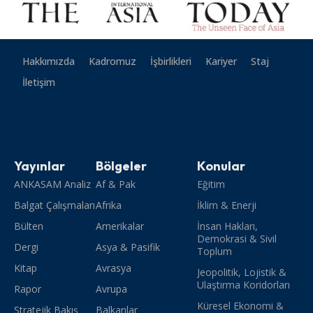
Hakkımızda
Kadromuz
İşbirlikleri
Kariyer
Staj
İletişim
Yayınlar
Bölgeler
Konular
ANKASAM Analiz
Af & Pak
Eğitim
Balgat Çalışmaları
Afrika
İklim & Enerji
Bülten
Amerikalar
İnsan Hakları,
Demokrasi & Sivil
Dergi
Asya & Pasifik
Toplum
Kitap
Avrasya
Jeopolitik, Lojistik &
Ulaştırma Koridorları
Rapor
Avrupa
Küresel Ekonomi &
Stratejik Bakış
Balkanlar