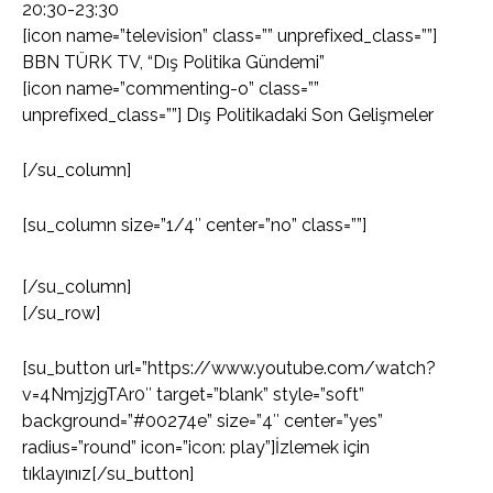
20:30-23:30
[icon name=”television” class=”” unprefixed_class=””]
BBN TÜRK TV, “Dış Politika Gündemi”
[icon name=”commenting-o” class=””
unprefixed_class=””] Dış Politikadaki Son Gelişmeler
[/su_column]
[su_column size=”1/4″ center=”no” class=””]
[/su_column]
[/su_row]
[su_button url=”https://www.youtube.com/watch?
v=4NmjzjgTAr0″ target=”blank” style=”soft”
background=”#00274e” size=”4″ center=”yes”
radius=”round” icon=”icon: play”]İzlemek için
tıklayınız[/su_button]