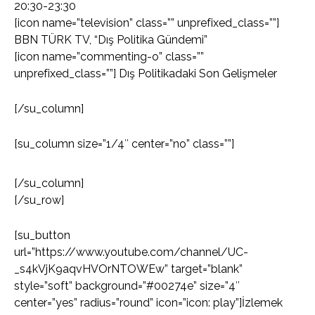
20:30-23:30
[icon name=”television” class=”” unprefixed_class=””]
BBN TÜRK TV, “Dış Politika Gündemi”
[icon name=”commenting-o” class=””
unprefixed_class=””] Dış Politikadaki Son Gelişmeler
[/su_column]
[su_column size=”1/4″ center=”no” class=””]
[/su_column]
[/su_row]
[su_button
url=”https://www.youtube.com/channel/UC-
_s4kVjK9aqvHVOrNTOWEw” target=”blank”
style=”soft” background=”#00274e” size=”4″
center=”yes” radius=”round” icon=”icon: play”]İzlemek