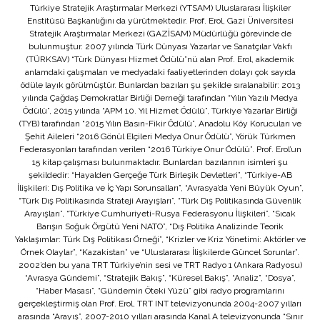
Türkiye Stratejik Araştırmalar Merkezi (YTSAM) Uluslararası İlişkiler
Enstitüsü Başkanlığını da yürütmektedir. Prof. Erol, Gazi Üniversitesi
Stratejik Araştırmalar Merkezi (GAZİSAM) Müdürlüğü görevinde de
bulunmuştur. 2007 yılında Türk Dünyası Yazarlar ve Sanatçılar Vakfı
(TÜRKSAV) “Türk Dünyası Hizmet Ödülü”nü alan Prof. Erol, akademik
anlamdaki çalışmaları ve medyadaki faaliyetlerinden dolayı çok sayıda
ödüle layık görülmüştür. Bunlardan bazıları şu şekilde sıralanabilir: 2013
yılında Çağdaş Demokratlar Birliği Derneği tarafından “Yılın Yazılı Medya
Ödülü”, 2015 yılında “APM 10. Yıl Hizmet Ödülü”, Türkiye Yazarlar Birliği
(TYB) tarafından “2015 Yılın Basın-Fikir Ödülü”, Anadolu Köy Korucuları ve
Şehit Aileleri “2016 Gönül Elçileri Medya Onur Ödülü”, Yörük Türkmen
Federasyonları tarafından verilen “2016 Türkiye Onur Ödülü”. Prof. Erol’un
15 kitap çalışması bulunmaktadır. Bunlardan bazılarının isimleri şu
şekildedir: “Hayalden Gerçeğe Türk Birleşik Devletleri”, “Türkiye-AB
İlişkileri: Dış Politika ve İç Yapı Sorunsalları”, “Avrasya’da Yeni Büyük Oyun”,
“Türk Dış Politikasında Strateji Arayışları”, “Türk Dış Politikasında Güvenlik
Arayışları”, “Türkiye Cumhuriyeti-Rusya Federasyonu İlişkileri”, “Sıcak
Barışın Soğuk Örgütü Yeni NATO”, “Dış Politika Analizinde Teorik
Yaklaşımlar: Türk Dış Politikası Örneği”, “Krizler ve Kriz Yönetimi: Aktörler ve
Örnek Olaylar”, “Kazakistan” ve “Uluslararası İlişkilerde Güncel Sorunlar”.
2002’den bu yana TRT Türkiye’nin sesi ve TRT Radyo 1 (Ankara Radyosu)
“Avrasya Gündemi”, “Stratejik Bakış”, “Küresel Bakış”, “Analiz”, “Dosya”,
“Haber Masası”, “Gündemin Öteki Yüzü” gibi radyo programlarını
gerçekleştirmiş olan Prof. Erol, TRT INT televizyonunda 2004-2007 yılları
arasında “Arayış”, 2007-2010 yılları arasında Kanal A televizyonunda “Sınır