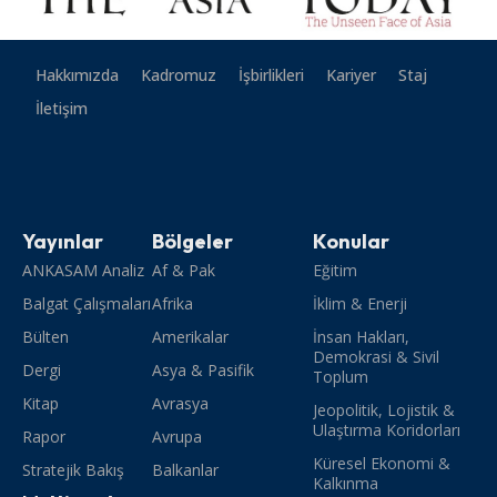
Hakkımızda
Kadromuz
İşbirlikleri
Kariyer
Staj
İletişim
Yayınlar
Bölgeler
Konular
ANKASAM Analiz
Af & Pak
Eğitim
Balgat Çalışmaları
Afrika
İklim & Enerji
Bülten
Amerikalar
İnsan Hakları,
Demokrasi & Sivil
Dergi
Asya & Pasifik
Toplum
Kitap
Avrasya
Jeopolitik, Lojistik &
Ulaştırma Koridorları
Rapor
Avrupa
Küresel Ekonomi &
Stratejik Bakış
Balkanlar
Kalkınma