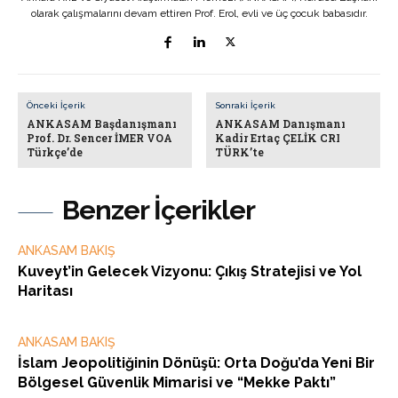
olarak çalışmalarını devam ettiren Prof. Erol, evli ve üç çocuk babasıdır.
Önceki İçerik
Sonraki İçerik
ANKASAM Başdanışmanı
ANKASAM Danışmanı
Prof. Dr. Sencer İMER VOA
Kadir Ertaç ÇELİK CRI
Türkçe’de
TÜRK’te
Benzer İçerikler
ANKASAM BAKIŞ
Kuveyt’in Gelecek Vizyonu: Çıkış Stratejisi ve Yol
Haritası
ANKASAM BAKIŞ
İslam Jeopolitiğinin Dönüşü: Orta Doğu’da Yeni Bir
Bölgesel Güvenlik Mimarisi ve “Mekke Paktı”