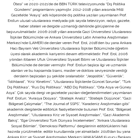
Ötesi” ve 2020-2021’de de BBN TÜRK televizyonunda “Dış Politika
Gündemi” programlarını yapmıştır. 2012-2018 yılları arasında Millî
Gazete’de “Arayış” adlı köşesinde dış politika yazıları yayımlanan Prof.
Erol’un ulusal-uluslararası medyada çok sayıda televizyon, radyo, gazete,
haber siteleri ve dergide uzmanlığı dahilinde görüşlerine de
başvurulmaktadır. 2006-2018 yılları arasında Gazi Üniversitesi Uluslararası
İlişkiler Bölümü’nde ve Ankara Üniversitesi Latin Amerika Araştırmaları
Merkezi’nde (LAMER) de dersler veren Prof. Erol, 2018’den bu yana Ankara
Hacı Bayram Veli Üniversitesi Uluslararası İlişkiler Bölümü’nde öğretim
üyesi olarak akademik kariyerini devam ettirmektedir. Prof. Erol, 2006
yılından itibaren Ufuk Üniversitesi Siyaset Bilimi ve Uluslararası İlişkiler
Bölümü’nde de dersler vermiştir. Prof. Erol’un başlıca ilgi ve uzmanlık
alanları ve bu kapsamda lisans, master ve doktora seviyesinde verdiği
derslerin başlıcaları şu şekilde sıralanabilir: “Jeopolitik”, “Güvenlik”,
“İstihbarat”, “Kriz Yönetimi”, “Uluslararası İlişkilerde Güncel Sorunlar”, “Türk
Dış Politikası”, “Rus Dış Politikası”, “ABD Dış Politikası”, “Orta Asya ve Güney
Asya”. Çok sayıda dergi ve gazetede yazıları-değerlendirmeleri yayımlanan
Prof. Erol’un; “Avrasya Dosyası”, “Stratejik Analiz”, “Stratejik Düşünce”, “Gazi
Bölgesel Çalışmalar”, “The Journal of SSPS”, “Karadeniz Araştırmaları gibi”
akademik dergilerde editörlük faaliyetlerinde bulunan Prof. Erol, “Bölgesel
Araştırmalar”, “Uluslararası Kriz ve Siyaset Araştırmaları”, “Gazi Akademik
Bakış”, “Ege Üniversitesi Türk Dünyası İncelemeleri”, “Ankara Uluslararası
Sosyal Bilimler”, “Demokrasi Platformu” dergilerinin editörlüklerini hali
hazırda yürütmekte, editör kurullarında yer almaktadır. 2016’dan bu yana
Ankara Kriz ve Siyaset Araştırmaları Merkezi (ANKASAM) Kurucu Başkanı