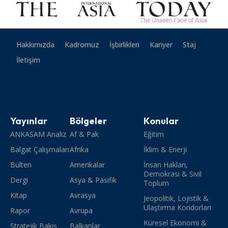
Hakkımızda
Kadromuz
İşbirlikleri
Kariyer
Staj
İletişim
Yayınlar
Bölgeler
Konular
ANKASAM Analiz
Af & Pak
Eğitim
Balgat Çalışmaları
Afrika
İklim & Enerji
Bülten
Amerikalar
İnsan Hakları,
Demokrasi & Sivil
Dergi
Asya & Pasifik
Toplum
Kitap
Avrasya
Jeopolitik, Lojistik &
Ulaştırma Koridorları
Rapor
Avrupa
Küresel Ekonomi &
Stratejik Bakış
Balkanlar