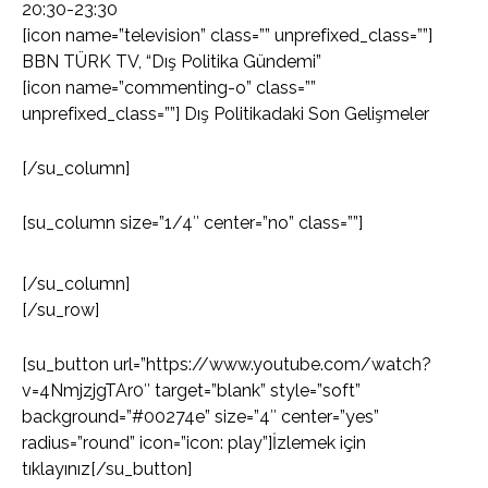
20:30-23:30
[icon name=”television” class=”” unprefixed_class=””]
BBN TÜRK TV, “Dış Politika Gündemi”
[icon name=”commenting-o” class=””
unprefixed_class=””] Dış Politikadaki Son Gelişmeler
[/su_column]
[su_column size=”1/4″ center=”no” class=””]
[/su_column]
[/su_row]
[su_button url=”https://www.youtube.com/watch?
v=4NmjzjgTAr0″ target=”blank” style=”soft”
background=”#00274e” size=”4″ center=”yes”
radius=”round” icon=”icon: play”]İzlemek için
tıklayınız[/su_button]