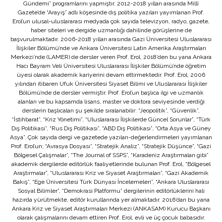
Gündemi” programlarını yapmıştır. 2012-2018 yılları arasında Millî
Gazete’de “Arayış” adlı köşesinde dış politika yazıları yayımlanan Prof.
Erol’un ulusal-uluslararası medyada çok sayıda televizyon, radyo, gazete,
haber siteleri ve dergide uzmanlığı dahilinde görüşlerine de
başvurulmaktadır. 2006-2018 yılları arasında Gazi Üniversitesi Uluslararası
İlişkiler Bölümü’nde ve Ankara Üniversitesi Latin Amerika Araştırmaları
Merkezi’nde (LAMER) de dersler veren Prof. Erol, 2018’den bu yana Ankara
Hacı Bayram Veli Üniversitesi Uluslararası İlişkiler Bölümü’nde öğretim
üyesi olarak akademik kariyerini devam ettirmektedir. Prof. Erol, 2006
yılından itibaren Ufuk Üniversitesi Siyaset Bilimi ve Uluslararası İlişkiler
Bölümü’nde de dersler vermiştir. Prof. Erol’un başlıca ilgi ve uzmanlık
alanları ve bu kapsamda lisans, master ve doktora seviyesinde verdiği
derslerin başlıcaları şu şekilde sıralanabilir: “Jeopolitik”, “Güvenlik”,
“İstihbarat”, “Kriz Yönetimi”, “Uluslararası İlişkilerde Güncel Sorunlar”, “Türk
Dış Politikası”, “Rus Dış Politikası”, “ABD Dış Politikası”, “Orta Asya ve Güney
Asya”. Çok sayıda dergi ve gazetede yazıları-değerlendirmeleri yayımlanan
Prof. Erol’un; “Avrasya Dosyası”, “Stratejik Analiz”, “Stratejik Düşünce”, “Gazi
Bölgesel Çalışmalar”, “The Journal of SSPS”, “Karadeniz Araştırmaları gibi”
akademik dergilerde editörlük faaliyetlerinde bulunan Prof. Erol, “Bölgesel
Araştırmalar”, “Uluslararası Kriz ve Siyaset Araştırmaları”, “Gazi Akademik
Bakış”, “Ege Üniversitesi Türk Dünyası İncelemeleri”, “Ankara Uluslararası
Sosyal Bilimler”, “Demokrasi Platformu” dergilerinin editörlüklerini hali
hazırda yürütmekte, editör kurullarında yer almaktadır. 2016’dan bu yana
Ankara Kriz ve Siyaset Araştırmaları Merkezi (ANKASAM) Kurucu Başkanı
olarak çalışmalarını devam ettiren Prof. Erol, evli ve üç çocuk babasıdır.