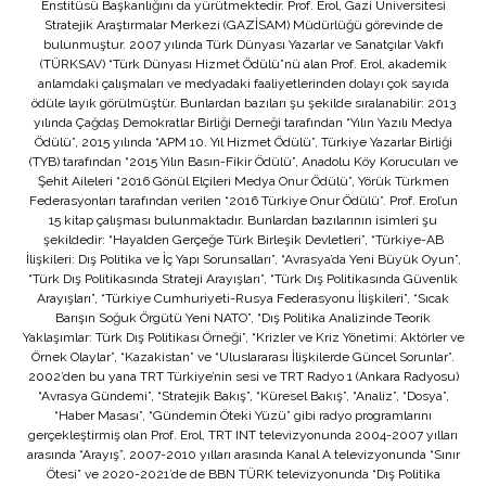
Enstitüsü Başkanlığını da yürütmektedir. Prof. Erol, Gazi Üniversitesi
Stratejik Araştırmalar Merkezi (GAZİSAM) Müdürlüğü görevinde de
bulunmuştur. 2007 yılında Türk Dünyası Yazarlar ve Sanatçılar Vakfı
(TÜRKSAV) “Türk Dünyası Hizmet Ödülü”nü alan Prof. Erol, akademik
anlamdaki çalışmaları ve medyadaki faaliyetlerinden dolayı çok sayıda
ödüle layık görülmüştür. Bunlardan bazıları şu şekilde sıralanabilir: 2013
yılında Çağdaş Demokratlar Birliği Derneği tarafından “Yılın Yazılı Medya
Ödülü”, 2015 yılında “APM 10. Yıl Hizmet Ödülü”, Türkiye Yazarlar Birliği
(TYB) tarafından “2015 Yılın Basın-Fikir Ödülü”, Anadolu Köy Korucuları ve
Şehit Aileleri “2016 Gönül Elçileri Medya Onur Ödülü”, Yörük Türkmen
Federasyonları tarafından verilen “2016 Türkiye Onur Ödülü”. Prof. Erol’un
15 kitap çalışması bulunmaktadır. Bunlardan bazılarının isimleri şu
şekildedir: “Hayalden Gerçeğe Türk Birleşik Devletleri”, “Türkiye-AB
İlişkileri: Dış Politika ve İç Yapı Sorunsalları”, “Avrasya’da Yeni Büyük Oyun”,
“Türk Dış Politikasında Strateji Arayışları”, “Türk Dış Politikasında Güvenlik
Arayışları”, “Türkiye Cumhuriyeti-Rusya Federasyonu İlişkileri”, “Sıcak
Barışın Soğuk Örgütü Yeni NATO”, “Dış Politika Analizinde Teorik
Yaklaşımlar: Türk Dış Politikası Örneği”, “Krizler ve Kriz Yönetimi: Aktörler ve
Örnek Olaylar”, “Kazakistan” ve “Uluslararası İlişkilerde Güncel Sorunlar”.
2002’den bu yana TRT Türkiye’nin sesi ve TRT Radyo 1 (Ankara Radyosu)
“Avrasya Gündemi”, “Stratejik Bakış”, “Küresel Bakış”, “Analiz”, “Dosya”,
“Haber Masası”, “Gündemin Öteki Yüzü” gibi radyo programlarını
gerçekleştirmiş olan Prof. Erol, TRT INT televizyonunda 2004-2007 yılları
arasında “Arayış”, 2007-2010 yılları arasında Kanal A televizyonunda “Sınır
Ötesi” ve 2020-2021’de de BBN TÜRK televizyonunda “Dış Politika