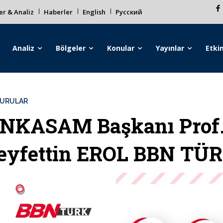
r & Analiz
Haberler
English
Русский
Analiz
Bölgeler
Konular
Yayınlar
Etkin
URULAR
NKASAM Başkanı Prof.
eyfettin EROL BBN TÜR