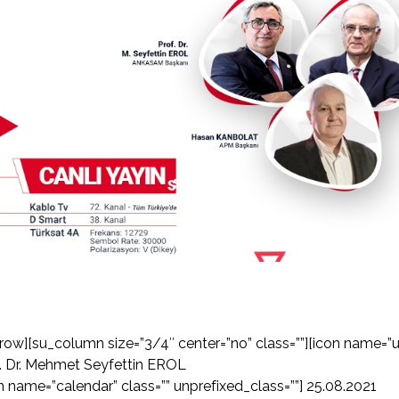
row][su_column size=”3/4″ center=”no” class=””][icon name=”us
. Dr. Mehmet Seyfettin EROL
n name=”calendar” class=”” unprefixed_class=””] 25.08.2021