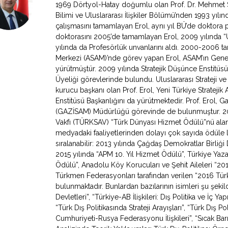
1969 Dörtyol-Hatay doğumlu olan Prof. Dr. Mehmet Sey
Bilimi ve Uluslararası İlişkiler Bölümü’nden 1993 yıl
çalışmasını tamamlayan Erol, aynı yıl BÜ’de doktora 
doktorasını 2005’de tamamlayan Erol, 2009 yılında “Ul
yılında da Profesörlük unvanlarını aldı. 2000-2006 tari
Merkezi (ASAM)’nde görev yapan Erol, ASAM’ın Genel
yürütmüştür. 2009 yılında Stratejik Düşünce Enstitüs
Üyeliği görevlerinde bulundu. Uluslararası Strateji v
kurucu başkanı olan Prof. Erol, Yeni Türkiye Stratejik 
Enstitüsü Başkanlığını da yürütmektedir. Prof. Erol, Ga
(GAZİSAM) Müdürlüğü görevinde de bulunmuştur. 2007
Vakfı (TÜRKSAV) “Türk Dünyası Hizmet Ödülü”nü alan 
medyadaki faaliyetlerinden dolayı çok sayıda ödüle l
sıralanabilir: 2013 yılında Çağdaş Demokratlar Birliği
2015 yılında “APM 10. Yıl Hizmet Ödülü”, Türkiye Yazarl
Ödülü”, Anadolu Köy Korucuları ve Şehit Aileleri “2
Türkmen Federasyonları tarafından verilen “2016 Türki
bulunmaktadır. Bunlardan bazılarının isimleri şu şeki
Devletleri”, “Türkiye-AB İlişkileri: Dış Politika ve İç Y
“Türk Dış Politikasında Strateji Arayışları”, “Türk Dış Po
Cumhuriyeti-Rusya Federasyonu İlişkileri”, “Sıcak Bar