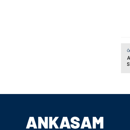
Ö
A
S