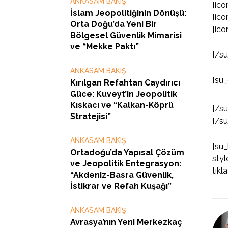
ANKASAM BAKIŞ
[ico
İslam Jeopolitiğinin Dönüşü:
[ico
Orta Doğu’da Yeni Bir
[ico
Bölgesel Güvenlik Mimarisi
ve “Mekke Paktı”
[/s
ANKASAM BAKIŞ
[su_
Kırılgan Refahtan Caydırıcı
Güce: Kuveyt’in Jeopolitik
Kıskacı ve “Kalkan-Köprü
[/s
Stratejisi”
[/s
ANKASAM BAKIŞ
[su
Ortadoğu’da Yapısal Çözüm
styl
ve Jeopolitik Entegrasyon:
tıkl
“Akdeniz-Basra Güvenlik,
İstikrar ve Refah Kuşağı”
ANKASAM BAKIŞ
Avrasya’nın Yeni Merkezkaç