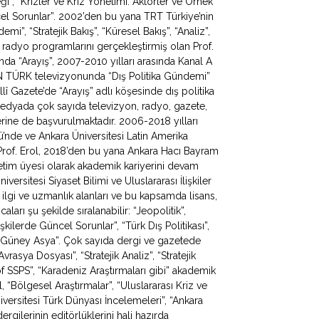
ği”, “Krizler ve Kriz Yönetimi: Aktörler ve Örnek
ncel Sorunlar”. 2002’den bu yana TRT Türkiye’nin
, “Stratejik Bakış”, “Küresel Bakış”, “Analiz”,
 radyo programlarını gerçekleştirmiş olan Prof.
da “Arayış”, 2007-2010 yılları arasında Kanal A
N TÜRK televizyonunda “Dış Politika Gündemi”
lî Gazete’de “Arayış” adlı köşesinde dış politika
 medyada çok sayıda televizyon, radyo, gazete,
erine de başvurulmaktadır. 2006-2018 yılları
mü’nde ve Ankara Üniversitesi Latin Amerika
Prof. Erol, 2018’den bu yana Ankara Hacı Bayram
ğretim üyesi olarak akademik kariyerini devam
iversitesi Siyaset Bilimi ve Uluslararası İlişkiler
 ilgi ve uzmanlık alanları ve bu kapsamda lisans,
ları şu şekilde sıralanabilir: “Jeopolitik”,
lişkilerde Güncel Sorunlar”, “Türk Dış Politikası”,
 ve Güney Asya”. Çok sayıda dergi ve gazetede
rasya Dosyası”, “Stratejik Analiz”, “Stratejik
f SSPS”, “Karadeniz Araştırmaları gibi” akademik
, “Bölgesel Araştırmalar”, “Uluslararası Kriz ve
iversitesi Türk Dünyası İncelemeleri”, “Ankara
rgilerinin editörlüklerini hali hazırda