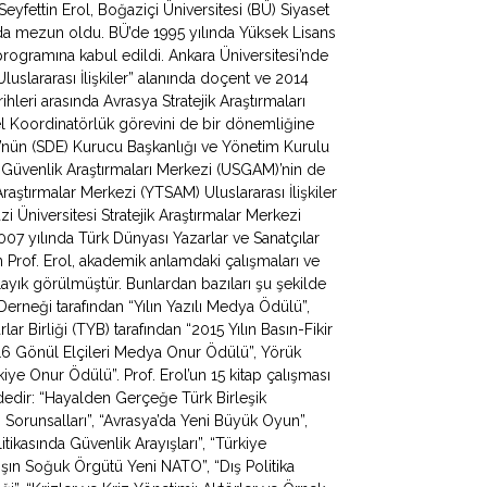
fettin Erol, Boğaziçi Üniversitesi (BÜ) Siyaset
ında mezun oldu. BÜ’de 1995 yılında Yüksek Lisans
programına kabul edildi. Ankara Üniversitesi’nde
uslararası İlişkiler” alanında doçent ve 2014
hleri arasında Avrasya Stratejik Araştırmaları
 Koordinatörlük görevini de bir dönemliğine
ü’nün (SDE) Kurucu Başkanlığı ve Yönetim Kurulu
e Güvenlik Araştırmaları Merkezi (USGAM)’nin de
Araştırmalar Merkezi (YTSAM) Uluslararası İlişkiler
zi Üniversitesi Stratejik Araştırmalar Merkezi
 yılında Türk Dünyası Yazarlar ve Sanatçılar
Prof. Erol, akademik anlamdaki çalışmaları ve
ayık görülmüştür. Bunlardan bazıları şu şekilde
 Derneği tarafından “Yılın Yazılı Medya Ödülü”,
ar Birliği (TYB) tarafından “2015 Yılın Basın-Fikir
016 Gönül Elçileri Medya Onur Ödülü”, Yörük
ye Onur Ödülü”. Prof. Erol’un 15 kitap çalışması
ldedir: “Hayalden Gerçeğe Türk Birleşik
apı Sorunsalları”, “Avrasya’da Yeni Büyük Oyun”,
litikasında Güvenlik Arayışları”, “Türkiye
ışın Soğuk Örgütü Yeni NATO”, “Dış Politika