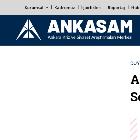
Kurumsal
Kadromuz
İşbirlikleri
Röportaj
Habe
DUY
A
S