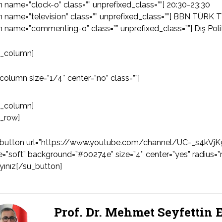
n name=”clock-o” class=”” unprefixed_class=””] 20:30-23:30
n name=”television” class=”” unprefixed_class=””] BBN TÜRK T
n name=”commenting-o” class=”” unprefixed_class=””] Dış Poli
u_column]
column size=”1/4″ center=”no” class=””]
u_column]
u_row]
_button url=”https://www.youtube.com/channel/UC-_s4kV
e=”soft” background=”#00274e” size=”4″ center=”yes” radius=”r
ayınız[/su_button]
Prof. Dr. Mehmet Seyfettin