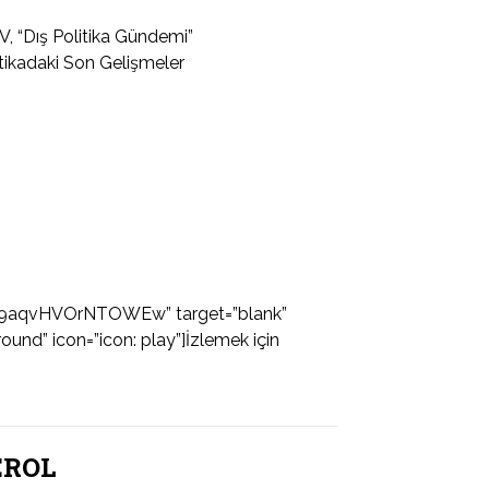
V, “Dış Politika Gündemi”
tikadaki Son Gelişmeler
jK9aqvHVOrNTOWEw” target=”blank”
ound” icon=”icon: play”]İzlemek için
 EROL