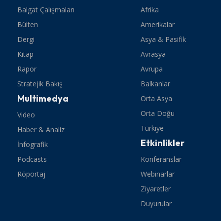
Balgat Çalışmaları
Afrika
Bülten
Amerikalar
Dergi
Asya & Pasifik
Kitap
Avrasya
Rapor
Avrupa
Stratejik Bakış
Balkanlar
Multimedya
Orta Asya
Orta Doğu
Video
Türkiye
Haber & Analiz
Etkinlikler
İnfografik
Podcasts
Konferanslar
Röportaj
Webinarlar
Ziyaretler
Duyurular