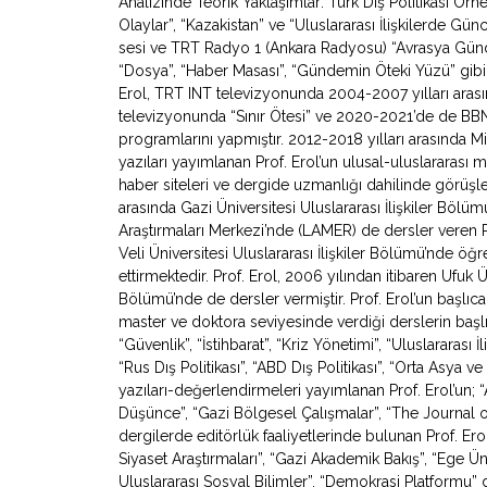
Analizinde Teorik Yaklaşımlar: Türk Dış Politikası Örne
Olaylar”, “Kazakistan” ve “Uluslararası İlişkilerde Gü
sesi ve TRT Radyo 1 (Ankara Radyosu) “Avrasya Gündemi”
“Dosya”, “Haber Masası”, “Gündemin Öteki Yüzü” gibi
Erol, TRT INT televizyonunda 2004-2007 yılları arasın
televizyonunda “Sınır Ötesi” ve 2020-2021’de de BB
programlarını yapmıştır. 2012-2018 yılları arasında Mil
yazıları yayımlanan Prof. Erol’un ulusal-uluslararası
haber siteleri ve dergide uzmanlığı dahilinde görüşl
arasında Gazi Üniversitesi Uluslararası İlişkiler Bölü
Araştırmaları Merkezi’nde (LAMER) de dersler veren 
Veli Üniversitesi Uluslararası İlişkiler Bölümü’nde ö
ettirmektedir. Prof. Erol, 2006 yılından itibaren Ufuk Ün
Bölümü’nde de dersler vermiştir. Prof. Erol’un başlıca
master ve doktora seviyesinde verdiği derslerin başlıca
“Güvenlik”, “İstihbarat”, “Kriz Yönetimi”, “Uluslararası İ
“Rus Dış Politikası”, “ABD Dış Politikası”, “Orta Asya
yazıları-değerlendirmeleri yayımlanan Prof. Erol’un; “Av
Düşünce”, “Gazi Bölgesel Çalışmalar”, “The Journal o
dergilerde editörlük faaliyetlerinde bulunan Prof. Erol
Siyaset Araştırmaları”, “Gazi Akademik Bakış”, “Ege Ün
Uluslararası Sosyal Bilimler”, “Demokrasi Platformu” de