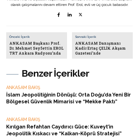
olarak çalışmalarını devam ettiren Prof. Erol, evli ve üç çocuk babasıdır.
Önceki İçerik
Sonraki İçerik
ANKASAM Başkanı Prof.
ANKASAM Danışmanı
Dr. Mehmet Seyfettin EROL
Kadir Ertaç ÇELİK Akşam
TRT Ankara Radyosu’nda
Gazetesi’nde
Benzer İçerikler
ANKASAM BAKIŞ
İslam Jeopolitiğinin Dönüşü: Orta Doğu’da Yeni Bir
Bölgesel Güvenlik Mimarisi ve “Mekke Paktı”
ANKASAM BAKIŞ
Kırılgan Refahtan Caydırıcı Güce: Kuveyt’in
Jeopolitik Kıskacı ve “Kalkan-Köprü Stratejisi”