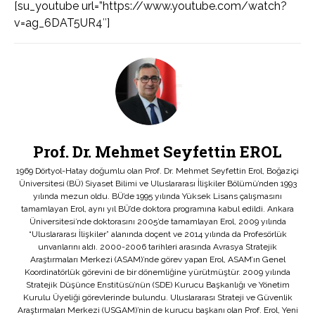
[su_youtube url=”https://www.youtube.com/watch?
v=ag_6DAT5UR4″]
Prof. Dr. Mehmet Seyfettin EROL
1969 Dörtyol-Hatay doğumlu olan Prof. Dr. Mehmet Seyfettin Erol, Boğaziçi
Üniversitesi (BÜ) Siyaset Bilimi ve Uluslararası İlişkiler Bölümü’nden 1993
yılında mezun oldu. BÜ’de 1995 yılında Yüksek Lisans çalışmasını
tamamlayan Erol, aynı yıl BÜ’de doktora programına kabul edildi. Ankara
Üniversitesi’nde doktorasını 2005’de tamamlayan Erol, 2009 yılında
“Uluslararası İlişkiler” alanında doçent ve 2014 yılında da Profesörlük
unvanlarını aldı. 2000-2006 tarihleri arasında Avrasya Stratejik
Araştırmaları Merkezi (ASAM)’nde görev yapan Erol, ASAM’ın Genel
Koordinatörlük görevini de bir dönemliğine yürütmüştür. 2009 yılında
Stratejik Düşünce Enstitüsü’nün (SDE) Kurucu Başkanlığı ve Yönetim
Kurulu Üyeliği görevlerinde bulundu. Uluslararası Strateji ve Güvenlik
Araştırmaları Merkezi (USGAM)’nin de kurucu başkanı olan Prof. Erol, Yeni