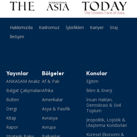
Hakkımızda
Kadromuz
İşbirlikleri
Kariyer
Staj
İletişim
Yayınlar
Bölgeler
Konular
ANKASAM Analiz
Af & Pak
Eğitim
Balgat Çalışmaları
Afrika
İklim & Enerji
Bülten
Amerikalar
İnsan Hakları,
Demokrasi & Sivil
Dergi
Asya & Pasifik
Toplum
Kitap
Avrasya
Jeopolitik, Lojistik &
Ulaştırma Koridorları
Rapor
Avrupa
Küresel Ekonomi &
Stratejik Bakış
Balkanlar