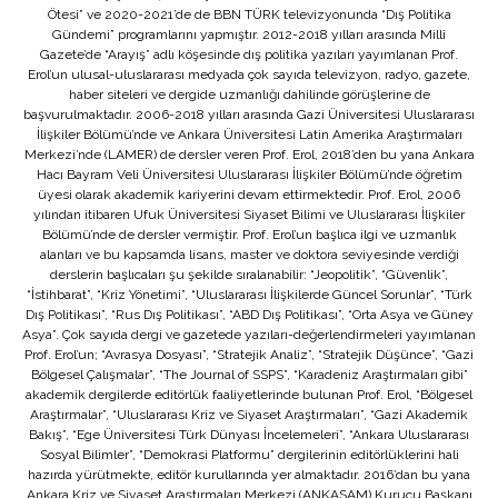
Ötesi” ve 2020-2021’de de BBN TÜRK televizyonunda “Dış Politika
Gündemi” programlarını yapmıştır. 2012-2018 yılları arasında Millî
Gazete’de “Arayış” adlı köşesinde dış politika yazıları yayımlanan Prof.
Erol’un ulusal-uluslararası medyada çok sayıda televizyon, radyo, gazete,
haber siteleri ve dergide uzmanlığı dahilinde görüşlerine de
başvurulmaktadır. 2006-2018 yılları arasında Gazi Üniversitesi Uluslararası
İlişkiler Bölümü’nde ve Ankara Üniversitesi Latin Amerika Araştırmaları
Merkezi’nde (LAMER) de dersler veren Prof. Erol, 2018’den bu yana Ankara
Hacı Bayram Veli Üniversitesi Uluslararası İlişkiler Bölümü’nde öğretim
üyesi olarak akademik kariyerini devam ettirmektedir. Prof. Erol, 2006
yılından itibaren Ufuk Üniversitesi Siyaset Bilimi ve Uluslararası İlişkiler
Bölümü’nde de dersler vermiştir. Prof. Erol’un başlıca ilgi ve uzmanlık
alanları ve bu kapsamda lisans, master ve doktora seviyesinde verdiği
derslerin başlıcaları şu şekilde sıralanabilir: “Jeopolitik”, “Güvenlik”,
“İstihbarat”, “Kriz Yönetimi”, “Uluslararası İlişkilerde Güncel Sorunlar”, “Türk
Dış Politikası”, “Rus Dış Politikası”, “ABD Dış Politikası”, “Orta Asya ve Güney
Asya”. Çok sayıda dergi ve gazetede yazıları-değerlendirmeleri yayımlanan
Prof. Erol’un; “Avrasya Dosyası”, “Stratejik Analiz”, “Stratejik Düşünce”, “Gazi
Bölgesel Çalışmalar”, “The Journal of SSPS”, “Karadeniz Araştırmaları gibi”
akademik dergilerde editörlük faaliyetlerinde bulunan Prof. Erol, “Bölgesel
Araştırmalar”, “Uluslararası Kriz ve Siyaset Araştırmaları”, “Gazi Akademik
Bakış”, “Ege Üniversitesi Türk Dünyası İncelemeleri”, “Ankara Uluslararası
Sosyal Bilimler”, “Demokrasi Platformu” dergilerinin editörlüklerini hali
hazırda yürütmekte, editör kurullarında yer almaktadır. 2016’dan bu yana
Ankara Kriz ve Siyaset Araştırmaları Merkezi (ANKASAM) Kurucu Başkanı