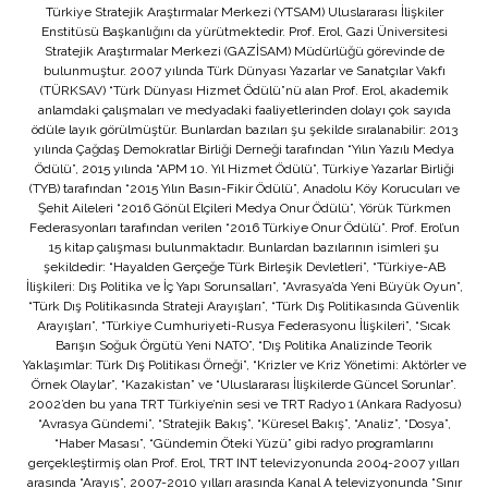
Türkiye Stratejik Araştırmalar Merkezi (YTSAM) Uluslararası İlişkiler
Enstitüsü Başkanlığını da yürütmektedir. Prof. Erol, Gazi Üniversitesi
Stratejik Araştırmalar Merkezi (GAZİSAM) Müdürlüğü görevinde de
bulunmuştur. 2007 yılında Türk Dünyası Yazarlar ve Sanatçılar Vakfı
(TÜRKSAV) “Türk Dünyası Hizmet Ödülü”nü alan Prof. Erol, akademik
anlamdaki çalışmaları ve medyadaki faaliyetlerinden dolayı çok sayıda
ödüle layık görülmüştür. Bunlardan bazıları şu şekilde sıralanabilir: 2013
yılında Çağdaş Demokratlar Birliği Derneği tarafından “Yılın Yazılı Medya
Ödülü”, 2015 yılında “APM 10. Yıl Hizmet Ödülü”, Türkiye Yazarlar Birliği
(TYB) tarafından “2015 Yılın Basın-Fikir Ödülü”, Anadolu Köy Korucuları ve
Şehit Aileleri “2016 Gönül Elçileri Medya Onur Ödülü”, Yörük Türkmen
Federasyonları tarafından verilen “2016 Türkiye Onur Ödülü”. Prof. Erol’un
15 kitap çalışması bulunmaktadır. Bunlardan bazılarının isimleri şu
şekildedir: “Hayalden Gerçeğe Türk Birleşik Devletleri”, “Türkiye-AB
İlişkileri: Dış Politika ve İç Yapı Sorunsalları”, “Avrasya’da Yeni Büyük Oyun”,
“Türk Dış Politikasında Strateji Arayışları”, “Türk Dış Politikasında Güvenlik
Arayışları”, “Türkiye Cumhuriyeti-Rusya Federasyonu İlişkileri”, “Sıcak
Barışın Soğuk Örgütü Yeni NATO”, “Dış Politika Analizinde Teorik
Yaklaşımlar: Türk Dış Politikası Örneği”, “Krizler ve Kriz Yönetimi: Aktörler ve
Örnek Olaylar”, “Kazakistan” ve “Uluslararası İlişkilerde Güncel Sorunlar”.
2002’den bu yana TRT Türkiye’nin sesi ve TRT Radyo 1 (Ankara Radyosu)
“Avrasya Gündemi”, “Stratejik Bakış”, “Küresel Bakış”, “Analiz”, “Dosya”,
“Haber Masası”, “Gündemin Öteki Yüzü” gibi radyo programlarını
gerçekleştirmiş olan Prof. Erol, TRT INT televizyonunda 2004-2007 yılları
arasında “Arayış”, 2007-2010 yılları arasında Kanal A televizyonunda “Sınır