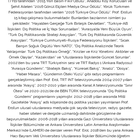
(TYB) tarafından “2015 Yılın Basın-Fikir Ödülü”, Anadolu Köy Korucuları ve
Şehit Aileleri “2016 Gönül Elçileri Medya Onur Ödülü”, Yörük Türkmen
Federasyonları tarafından verilen “2016 Türkiye Onur Ödülü”. Prof. Erol’un
15 kitap çalışması bulunmaktadır. Bunlardan bazılarının isimleri şu
şekildedir: “Hayalden Gerçeğe Türk Birleşik Devletleri”, “Türkiye-AB
İlişkileri: Dış Politika ve İç Yapı Sorunsalları”, “Avrasya’da Yeni Büyük Oyun”,
“Türk Dış Politikasında Strateji Arayışları”, “Türk Dış Politikasında Güvenlik
Arayışları”, “Türkiye Cumhuriyeti-Rusya Federasyonu İlişkileri”, “Sıcak
Barışın Soğuk Örgütü Yeni NATO”, “Dış Politika Analizinde Teorik
Yaklaşımlar: Türk Dış Politikası Örneği”, “Krizler ve Kriz Yönetimi: Aktörler ve
Örnek Olaylar”, “Kazakistan” ve “Uluslararası İlişkilerde Güncel Sorunlar”.
2002’den bu yana TRT Türkiye’nin sesi ve TRT Radyo 1 (Ankara Radyosu)
“Avrasya Gündemi”, “Stratejik Bakış”, “Küresel Bakış”, “Analiz”, “Dosya”,
“Haber Masası”, “Gündemin Öteki Yüzü” gibi radyo programlarını
gerçekleştirmiş olan Prof. Erol, TRT INT televizyonunda 2004-2007 yılları
arasında “Arayış”, 2007-2010 yılları arasında Kanal A televizyonunda “Sınır
Ötesi” ve 2020-2021’de de BBN TÜRK televizyonunda “Dış Politika
Gündemi” programlarını yapmıştır. 2012-2018 yılları arasında Millî
Gazete’de “Arayış” adlı köşesinde dış politika yazıları yayımlanan Prof.
Erol’un ulusal-uluslararası medyada çok sayıda televizyon, radyo, gazete,
haber siteleri ve dergide uzmanlığı dahilinde görüşlerine de
başvurulmaktadır. 2006-2018 yılları arasında Gazi Üniversitesi Uluslararası
İlişkiler Bölümü’nde ve Ankara Üniversitesi Latin Amerika Araştırmaları
Merkezi’nde (LAMER) de dersler veren Prof. Erol, 2018’den bu yana Ankara
Hacı Bayram Veli Üniversitesi Uluslararası İlişkiler Bölümü’nde öğretim