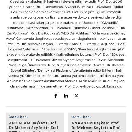
üyesi olarak akademik kariyerini devam ettirmektedir. Prof. Erol, 2006
yılından itibaren Ufuk Üniversitesi Siyaset Bilimi ve Uluslararası İlişkiler
Bölümü’nde de dersler vermiştir. Prof. Erol’un başlıca ilgi ve uzmanlık
alanları ve bu kapsamda lisans, master ve doktora seviyesinde verdiği
derslerin başlıcaları şu şekilde sıralanabilir: “Jeopolitik”, “Güvenlik”,
“İstihbarat”, “Kriz Yönetimi”, “Uluslararası İlişkilerde Güncel Sorunlar”, “Türk
Dış Politikası”, “Rus Dış Politikası”, “ABD Dış Politikası”, “Orta Asya ve Güney
Asya”. Çok sayıda dergi ve gazetede yazıları-değerlendirmeleri yayımlanan
Prof. Erol’un; “Avrasya Dosyası”, “Stratejik Analiz”, “Stratejik Düşünce”, “Gazi
Bölgesel Çalışmalar”, “The Journal of SSPS”, “Karadeniz Araştırmaları gibi”
akademik dergilerde editörlük faaliyetlerinde bulunan Prof. Erol, “Bölgesel
Araştırmalar”, “Uluslararası Kriz ve Siyaset Araştırmaları”, “Gazi Akademik
Bakış”, “Ege Üniversitesi Türk Dünyası İncelemeleri”, “Ankara Uluslararası
Sosyal Bilimler”, “Demokrasi Platformu” dergilerinin editörlüklerini hali
hazırda yürütmekte, editör kurullarında yer almaktadır. 2016’dan bu yana
Ankara Kriz ve Siyaset Araştırmaları Merkezi (ANKASAM) Kurucu Başkanı
olarak çalışmalarını devam ettiren Prof. Erol, evli ve üç çocuk babasıdır.
Önceki İçerik
Sonraki İçerik
ANKASAM Başkanı Prof.
ANKASAM Başkanı Prof.
Dr. Mehmet Seyfettin Erol
Dr. Mehmet Seyfettin Erol,