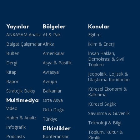
Yayınlar
Bölgeler
Konular
ANKASAM Analiz
Af & Pak
Eğitim
Balgat Çalışmaları
Afrika
İklim & Enerji
Bülten
Amerikalar
İnsan Hakları,
Demokrasi & Sivil
Dergi
Asya & Pasifik
Toplum
Kitap
Avrasya
Jeopolitik, Lojistik &
Ulaştırma Koridorları
Rapor
Avrupa
Küresel Ekonomi &
Stratejik Bakış
Balkanlar
Kalkınma
Multimedya
Orta Asya
Küresel Sağlık
Video
Orta Doğu
Savunma & Güvenlik
Haber & Analiz
Türkiye
Teknoloji & Bilgi
İnfografik
Etkinlikler
Toplum, Kültür &
Podcasts
Konferanslar
Kimlik