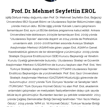
Prof. Dr. Mehmet Seyfettin EROL
1969 Dörtyol-Hatay doğumlu olan Prof. Dr. Mehmet Seyfettin Erol, Boğaziçi
Üniversitesi (BÜ) Siyaset Bilimi ve Uluslararası İlişkiler Bölümü’nden 1993
yılında mezun oldu. BÜ’de 1995 yılında Yüksek Lisans çalışmasını
tamamlayan Erol, aynı yıl BÜ’de doktora programına kabul edildi. Ankara
Üniversitesi’nde doktorasını 2005’de tamamlayan Erol, 2009 yılında
“Uluslararası İlişkiler” alanında doçent ve 2014 yılında da Profesörlük
unvanlarını aldı. 2000-2006 tarihleri arasında Avrasya Stratejik
Araştırmaları Merkezi (ASAM)’nde görev yapan Erol, ASAM’ın Genel
Koordinatörlük görevini de bir dönemliğine yürütmüştür. 2009 yılında
Stratejik Düşünce Enstitüsü’nün (SDE) Kurucu Başkanlığı ve Yönetim
Kurulu Üyeliği görevlerinde bulundu. Uluslararası Strateji ve Güvenlik
Araştırmaları Merkezi (USGAM)’nin de kurucu başkanı olan Prof. Erol, Yeni
Türkiye Stratejik Araştırmalar Merkezi (YTSAM) Uluslararası İlişkiler
Enstitüsü Başkanlığını da yürütmektedir. Prof. Erol, Gazi Üniversitesi
Stratejik Araştırmalar Merkezi (GAZİSAM) Müdürlüğü görevinde de
bulunmuştur. 2007 yılında Türk Dünyası Yazarlar ve Sanatçılar Vakfı
(TÜRKSAV) “Türk Dünyası Hizmet Ödülü”nü alan Prof. Erol, akademik
anlamdaki çalışmaları ve medyadaki faaliyetlerinden dolayı çok sayıda
ödüle layık görülmüştür. Bunlardan bazıları şu şekilde sıralanabilir: 2013
yılında Çağdaş Demokratlar Birliği Derneği tarafından “Yılın Yazılı Medya
Ödülü”, 2015 yılında “APM 10. Yıl Hizmet Ödülü”, Türkiye Yazarlar Birliği