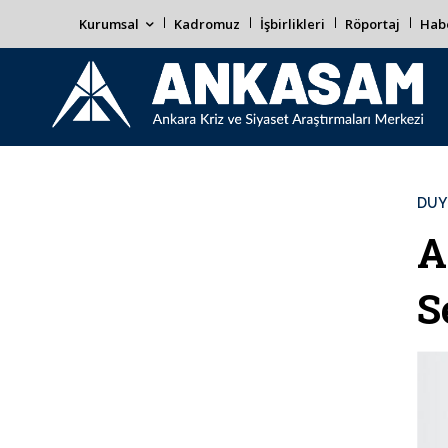
Kurumsal
Kadromuz
İşbirlikleri
Röportaj
Habe
DUY
A
S