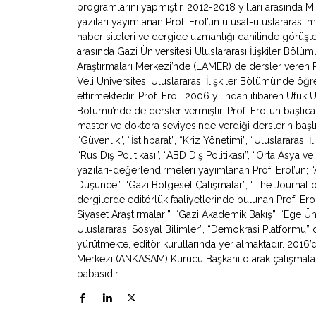
programlarını yapmıştır. 2012-2018 yılları arasında Mil
yazıları yayımlanan Prof. Erol’un ulusal-uluslararası
haber siteleri ve dergide uzmanlığı dahilinde görüşl
arasında Gazi Üniversitesi Uluslararası İlişkiler Bölü
Araştırmaları Merkezi’nde (LAMER) de dersler veren 
Veli Üniversitesi Uluslararası İlişkiler Bölümü’nde ö
ettirmektedir. Prof. Erol, 2006 yılından itibaren Ufuk Ün
Bölümü’nde de dersler vermiştir. Prof. Erol’un başlıca
master ve doktora seviyesinde verdiği derslerin başlıca
“Güvenlik”, “İstihbarat”, “Kriz Yönetimi”, “Uluslararası İ
“Rus Dış Politikası”, “ABD Dış Politikası”, “Orta Asya
yazıları-değerlendirmeleri yayımlanan Prof. Erol’un; “Av
Düşünce”, “Gazi Bölgesel Çalışmalar”, “The Journal o
dergilerde editörlük faaliyetlerinde bulunan Prof. Erol
Siyaset Araştırmaları”, “Gazi Akademik Bakış”, “Ege Ün
Uluslararası Sosyal Bilimler”, “Demokrasi Platformu” de
yürütmekte, editör kurullarında yer almaktadır. 2016’
Merkezi (ANKASAM) Kurucu Başkanı olarak çalışmaların
babasıdır.