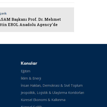
İçerik
AM Başkanı Prof. Dr. Mehmet
ttin EROL Anadolu Agency’de
Konular
Eğitim
İklim & Enerji
İnsan Hakları, Demokrasi & Sivil Toplum
Jeopolitik, Lojistik & Ulaştırma Koridorları
Küresel Ekonomi & Kalkınma
Küresel Sağlık