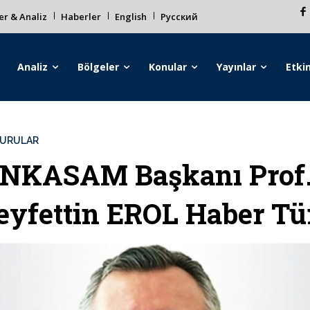
r & Analiz
Haberler
English
Русский
Analiz
Bölgeler
Konular
Yayınlar
Etkin
URULAR
NKASAM Başkanı Prof.
eyfettin EROL Haber Tü