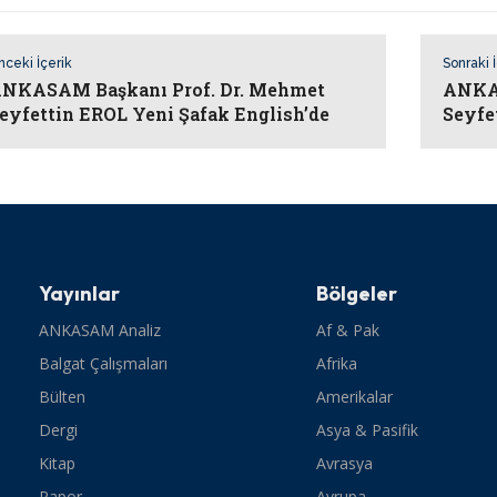
nceki İçerik
Sonraki 
NKASAM Başkanı Prof. Dr. Mehmet
ANKAS
eyfettin EROL Yeni Şafak English’de
Seyfe
Yayınlar
Bölgeler
ANKASAM Analiz
Af & Pak
Balgat Çalışmaları
Afrika
Bülten
Amerikalar
Dergi
Asya & Pasifik
Kitap
Avrasya
Rapor
Avrupa