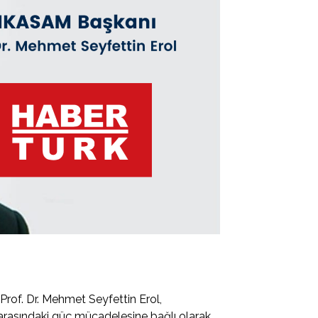
rof. Dr. Mehmet Seyfettin Erol,
rasındaki güç mücadelesine bağlı olarak