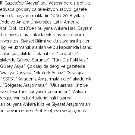
lî Gazete’de “Arayış” adlı köşesinde dış politika
 medyada çok sayıda televizyon, radyo, gazete,
erine de başvurulmaktadır. 2006-2018 yılları
mü’nde ve Ankara Üniversitesi Latin Amerika
Prof. Erol, 2018’den bu yana Ankara Hacı Bayram
ğretim üyesi olarak akademik kariyerini devam
iversitesi Siyaset Bilimi ve Uluslararası İlişkiler
 ilgi ve uzmanlık alanları ve bu kapsamda lisans,
ları şu şekilde sıralanabilir: “Jeopolitik”,
lişkilerde Güncel Sorunlar”, “Türk Dış Politikası”,
 ve Güney Asya”. Çok sayıda dergi ve gazetede
rasya Dosyası”, “Stratejik Analiz”, “Stratejik
f SSPS”, “Karadeniz Araştırmaları gibi” akademik
, “Bölgesel Araştırmalar”, “Uluslararası Kriz ve
iversitesi Türk Dünyası İncelemeleri”, “Ankara
rgilerinin editörlüklerini hali hazırda
dan bu yana Ankara Kriz ve Siyaset Araştırmaları
ı devam ettiren Prof. Erol, evli ve üç çocuk