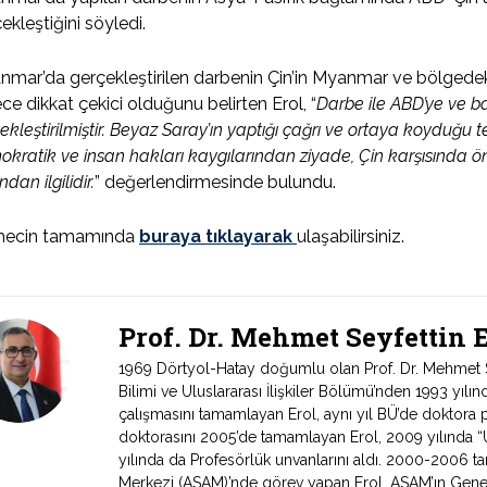
ekleştiğini söyledi.
mar’da gerçekleştirilen darbenin Çin’in Myanmar ve bölgede
ce dikkat çekici olduğunu belirten Erol, “
Darbe ile ABD’ye ve baz
ekleştirilmiştir. Beyaz Saray’ın yaptığı çağrı ve ortaya koyduğu
kratik ve insan hakları kaygılarından ziyade, Çin karşısında 
ndan ilgilidir.
” değerlendirmesinde bulundu.
ecin tamamında
buraya tıklayarak
ulaşabilirsiniz.
Prof. Dr. Mehmet Seyfettin
1969 Dörtyol-Hatay doğumlu olan Prof. Dr. Mehmet Sey
Bilimi ve Uluslararası İlişkiler Bölümü’nden 1993 yıl
çalışmasını tamamlayan Erol, aynı yıl BÜ’de doktora 
doktorasını 2005’de tamamlayan Erol, 2009 yılında “Ul
yılında da Profesörlük unvanlarını aldı. 2000-2006 tari
Merkezi (ASAM)’nde görev yapan Erol, ASAM’ın Genel