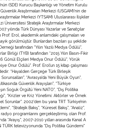
ü’nün (SDE) Kurucu Başkanlığı ve Yönetim Kurulu
e Güvenlik Araştırmaları Merkezi (USGAM)’nin de
Araştırmalar Merkezi (YTSAM) Uluslararası İlişkiler
zi Üniversitesi Stratejik Araştırmalar Merkezi
 yılında Türk Dünyası Yazarlar ve Sanatçılar
Prof. Erol, akademik anlamdaki çalışmaları ve
ayık görülmüştür. Bunlardan bazıları şu şekilde
 Derneği tarafından “Yılın Yazılı Medya Ödülü”,
ar Birliği (TYB) tarafından “2015 Yılın Basın-Fikir
016 Gönül Elçileri Medya Onur Ödülü”, Yörük
ye Onur Ödülü”. Prof. Erol’un 15 kitap çalışması
ldedir: “Hayalden Gerçeğe Türk Birleşik
apı Sorunsalları”, “Avrasya’da Yeni Büyük Oyun”,
litikasında Güvenlik Arayışları”, “Türkiye
ışın Soğuk Örgütü Yeni NATO”, “Dış Politika
ği”, “Krizler ve Kriz Yönetimi: Aktörler ve Örnek
ncel Sorunlar”. 2002’den bu yana TRT Türkiye’nin
, “Stratejik Bakış”, “Küresel Bakış”, “Analiz”,
 radyo programlarını gerçekleştirmiş olan Prof.
da “Arayış”, 2007-2010 yılları arasında Kanal A
N TÜRK televizyonunda “Dış Politika Gündemi”