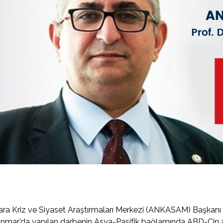
ra Kriz ve Siyaset Araştırmaları Merkezi (ANKASAM) Başkanı P
nmar’da yapılan darbenin Asya-Pasifik bağlamında ABD-Çin a