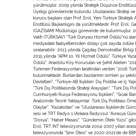
yürütmüştür. 2009 yılında Stratejik Düşünce Enstitüs
Üyeliği görevlerinde bulundu. Uluslararası Strateji v
kurucu başkanı olan Prof. Erol, Yeni Türkiye Stratejik 
Enstitüsü Başkanlığını da yürütmektedir. Prof. Erol, Ga
(GAZİSAM) Müdürlüğü görevinde de bulunmuştur. 2007
Vakfı (TÜRKSAV) “Türk Dünyası Hizmet Ödülü”nü alan 
medyadaki faaliyetlerinden dolayı çok sayıda ödüle l
sıralanabilir: 2013 yılında Çağdaş Demokratlar Birliği
2015 yılında “APM 10. Yıl Hizmet Ödülü”, Türkiye Yazarl
Ödülü”, Anadolu Köy Korucuları ve Şehit Aileleri “2
Türkmen Federasyonları tarafından verilen “2016 Türki
bulunmaktadır. Bunlardan bazılarının isimleri şu şeki
Devletleri”, “Türkiye-AB İlişkileri: Dış Politika ve İç Y
“Türk Dış Politikasında Strateji Arayışları”, “Türk Dış Po
Cumhuriyeti-Rusya Federasyonu İlişkileri”, “Sıcak Bar
Analizinde Teorik Yaklaşımlar: Türk Dış Politikası Örne
Olaylar”, “Kazakistan” ve “Uluslararası İlişkilerde Gü
sesi ve TRT Radyo 1 (Ankara Radyosu) “Avrasya Gündemi”
“Dosya”, “Haber Masası”, “Gündemin Öteki Yüzü” gibi
Erol, TRT INT televizyonunda 2004-2007 yılları arasın
televizyonunda “Sınır Ötesi” ve 2020-2021’de de BB