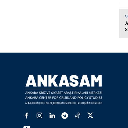
Ö
A
S