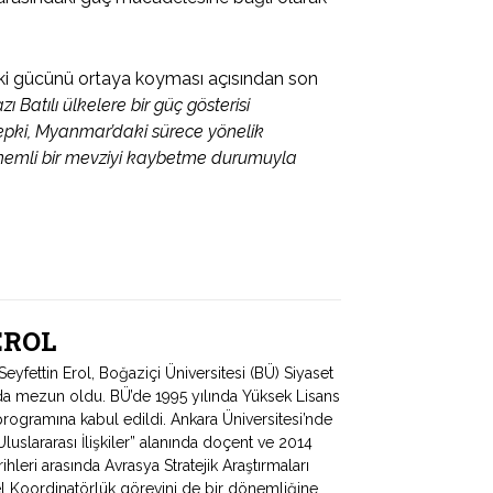
ki gücünü ortaya koyması açısından son
ı Batılı ülkelere bir güç gösterisi
 tepki, Myanmar’daki sürece yönelik
önemli bir mevziyi kaybetme durumuyla
 EROL
fettin Erol, Boğaziçi Üniversitesi (BÜ) Siyaset
ında mezun oldu. BÜ’de 1995 yılında Yüksek Lisans
programına kabul edildi. Ankara Üniversitesi’nde
uslararası İlişkiler” alanında doçent ve 2014
hleri arasında Avrasya Stratejik Araştırmaları
 Koordinatörlük görevini de bir dönemliğine