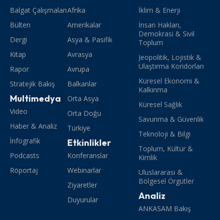
Balgat Çalışmaları
Afrika
İklim & Enerji
Bülten
Amerikalar
İnsan Hakları,
Demokrasi & Sivil
Dergi
Asya & Pasifik
Toplum
Kitap
Avrasya
Jeopolitik, Lojistik &
Ulaştırma Koridorları
Rapor
Avrupa
Küresel Ekonomi &
Stratejik Bakış
Balkanlar
Kalkınma
Multimedya
Orta Asya
Küresel Sağlık
Video
Orta Doğu
Savunma & Güvenlik
Haber & Analiz
Türkiye
Teknoloji & Bilgi
İnfografik
Etkinlikler
Toplum, Kültür &
Podcasts
Konferanslar
Kimlik
Röportaj
Webinarlar
Uluslararası &
Bölgesel Örgütler
Ziyaretler
Analiz
Duyurular
ANKASAM Bakış