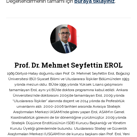
Değerlendirmenin tamamı için
buraya tıklayınız
.
Prof. Dr. Mehmet Seyfettin EROL
1969 Dörtyol-Hatay doğumlu olan Prof. Dr. Mehmet Seyfettin Erol, Boğaziçi
Üniversitesi (BÜ) Siyaset Bilimi ve Uluslararası İlişkiler Bölümü’nden 1993
yılında mezun oldu. BÜ’de 1995 yılında Yüksek Lisans çalışmasını
tamamlayan Erol, aynı yıl BÜ’de doktora programına kabul edildi. Ankara
Üniversitesi’nde doktorasını 2005’de tamamlayan Erol, 2009 yılında
“Uluslararası İlişkiler” alanında doçent ve 2014 yılında da Profesörlük
unvanlarını aldı. 2000-2006 tarihleri arasında Avrasya Stratejik
Araştırmaları Merkezi (ASAM)’nde görev yapan Erol, ASAM’ın Genel
Koordinatörlük görevini de bir dönemliğine yürütmüştür. 2009 yılında
Stratejik Düşünce Enstitüsü’nün (SDE) Kurucu Başkanlığı ve Yönetim
Kurulu Üyeliği görevlerinde bulundu. Uluslararası Strateji ve Güvenlik
Araştırmaları Merkezi (USGAM)’nin de kurucu başkanı olan Prof. Erol, Yeni