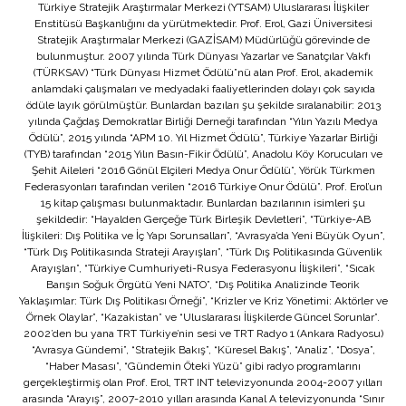
Türkiye Stratejik Araştırmalar Merkezi (YTSAM) Uluslararası İlişkiler
Enstitüsü Başkanlığını da yürütmektedir. Prof. Erol, Gazi Üniversitesi
Stratejik Araştırmalar Merkezi (GAZİSAM) Müdürlüğü görevinde de
bulunmuştur. 2007 yılında Türk Dünyası Yazarlar ve Sanatçılar Vakfı
(TÜRKSAV) “Türk Dünyası Hizmet Ödülü”nü alan Prof. Erol, akademik
anlamdaki çalışmaları ve medyadaki faaliyetlerinden dolayı çok sayıda
ödüle layık görülmüştür. Bunlardan bazıları şu şekilde sıralanabilir: 2013
yılında Çağdaş Demokratlar Birliği Derneği tarafından “Yılın Yazılı Medya
Ödülü”, 2015 yılında “APM 10. Yıl Hizmet Ödülü”, Türkiye Yazarlar Birliği
(TYB) tarafından “2015 Yılın Basın-Fikir Ödülü”, Anadolu Köy Korucuları ve
Şehit Aileleri “2016 Gönül Elçileri Medya Onur Ödülü”, Yörük Türkmen
Federasyonları tarafından verilen “2016 Türkiye Onur Ödülü”. Prof. Erol’un
15 kitap çalışması bulunmaktadır. Bunlardan bazılarının isimleri şu
şekildedir: “Hayalden Gerçeğe Türk Birleşik Devletleri”, “Türkiye-AB
İlişkileri: Dış Politika ve İç Yapı Sorunsalları”, “Avrasya’da Yeni Büyük Oyun”,
“Türk Dış Politikasında Strateji Arayışları”, “Türk Dış Politikasında Güvenlik
Arayışları”, “Türkiye Cumhuriyeti-Rusya Federasyonu İlişkileri”, “Sıcak
Barışın Soğuk Örgütü Yeni NATO”, “Dış Politika Analizinde Teorik
Yaklaşımlar: Türk Dış Politikası Örneği”, “Krizler ve Kriz Yönetimi: Aktörler ve
Örnek Olaylar”, “Kazakistan” ve “Uluslararası İlişkilerde Güncel Sorunlar”.
2002’den bu yana TRT Türkiye’nin sesi ve TRT Radyo 1 (Ankara Radyosu)
“Avrasya Gündemi”, “Stratejik Bakış”, “Küresel Bakış”, “Analiz”, “Dosya”,
“Haber Masası”, “Gündemin Öteki Yüzü” gibi radyo programlarını
gerçekleştirmiş olan Prof. Erol, TRT INT televizyonunda 2004-2007 yılları
arasında “Arayış”, 2007-2010 yılları arasında Kanal A televizyonunda “Sınır