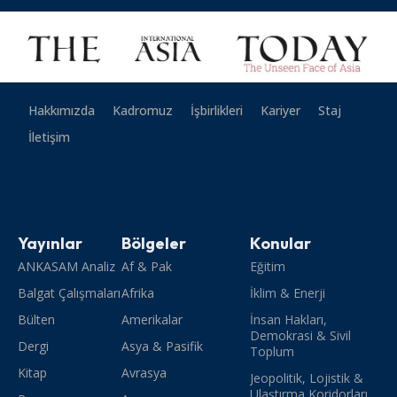
Hakkımızda
Kadromuz
İşbirlikleri
Kariyer
Staj
İletişim
Yayınlar
Bölgeler
Konular
ANKASAM Analiz
Af & Pak
Eğitim
Balgat Çalışmaları
Afrika
İklim & Enerji
Bülten
Amerikalar
İnsan Hakları,
Demokrasi & Sivil
Dergi
Asya & Pasifik
Toplum
Kitap
Avrasya
Jeopolitik, Lojistik &
Ulaştırma Koridorları