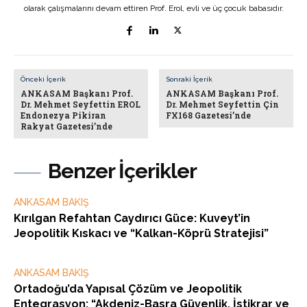
olarak çalışmalarını devam ettiren Prof. Erol, evli ve üç çocuk babasıdır.
Önceki İçerik
Sonraki İçerik
ANKASAM Başkanı Prof.
ANKASAM Başkanı Prof.
Dr. Mehmet Seyfettin EROL
Dr. Mehmet Seyfettin Çin
Endonezya Pikiran
FX168 Gazetesi’nde
Rakyat Gazetesi’nde
Benzer İçerikler
ANKASAM BAKIŞ
Kırılgan Refahtan Caydırıcı Güce: Kuveyt’in
Jeopolitik Kıskacı ve “Kalkan-Köprü Stratejisi”
ANKASAM BAKIŞ
Ortadoğu’da Yapısal Çözüm ve Jeopolitik
Entegrasyon: “Akdeniz-Basra Güvenlik, İstikrar ve