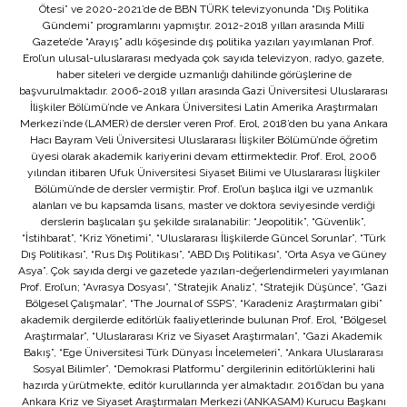
Ötesi” ve 2020-2021’de de BBN TÜRK televizyonunda “Dış Politika
Gündemi” programlarını yapmıştır. 2012-2018 yılları arasında Millî
Gazete’de “Arayış” adlı köşesinde dış politika yazıları yayımlanan Prof.
Erol’un ulusal-uluslararası medyada çok sayıda televizyon, radyo, gazete,
haber siteleri ve dergide uzmanlığı dahilinde görüşlerine de
başvurulmaktadır. 2006-2018 yılları arasında Gazi Üniversitesi Uluslararası
İlişkiler Bölümü’nde ve Ankara Üniversitesi Latin Amerika Araştırmaları
Merkezi’nde (LAMER) de dersler veren Prof. Erol, 2018’den bu yana Ankara
Hacı Bayram Veli Üniversitesi Uluslararası İlişkiler Bölümü’nde öğretim
üyesi olarak akademik kariyerini devam ettirmektedir. Prof. Erol, 2006
yılından itibaren Ufuk Üniversitesi Siyaset Bilimi ve Uluslararası İlişkiler
Bölümü’nde de dersler vermiştir. Prof. Erol’un başlıca ilgi ve uzmanlık
alanları ve bu kapsamda lisans, master ve doktora seviyesinde verdiği
derslerin başlıcaları şu şekilde sıralanabilir: “Jeopolitik”, “Güvenlik”,
“İstihbarat”, “Kriz Yönetimi”, “Uluslararası İlişkilerde Güncel Sorunlar”, “Türk
Dış Politikası”, “Rus Dış Politikası”, “ABD Dış Politikası”, “Orta Asya ve Güney
Asya”. Çok sayıda dergi ve gazetede yazıları-değerlendirmeleri yayımlanan
Prof. Erol’un; “Avrasya Dosyası”, “Stratejik Analiz”, “Stratejik Düşünce”, “Gazi
Bölgesel Çalışmalar”, “The Journal of SSPS”, “Karadeniz Araştırmaları gibi”
akademik dergilerde editörlük faaliyetlerinde bulunan Prof. Erol, “Bölgesel
Araştırmalar”, “Uluslararası Kriz ve Siyaset Araştırmaları”, “Gazi Akademik
Bakış”, “Ege Üniversitesi Türk Dünyası İncelemeleri”, “Ankara Uluslararası
Sosyal Bilimler”, “Demokrasi Platformu” dergilerinin editörlüklerini hali
hazırda yürütmekte, editör kurullarında yer almaktadır. 2016’dan bu yana
Ankara Kriz ve Siyaset Araştırmaları Merkezi (ANKASAM) Kurucu Başkanı