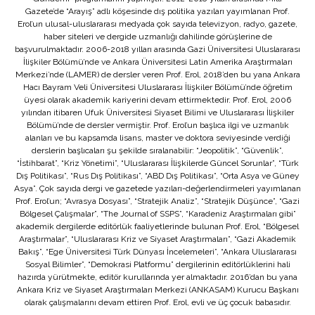
Gazete’de “Arayış” adlı köşesinde dış politika yazıları yayımlanan Prof.
Erol’un ulusal-uluslararası medyada çok sayıda televizyon, radyo, gazete,
haber siteleri ve dergide uzmanlığı dahilinde görüşlerine de
başvurulmaktadır. 2006-2018 yılları arasında Gazi Üniversitesi Uluslararası
İlişkiler Bölümü’nde ve Ankara Üniversitesi Latin Amerika Araştırmaları
Merkezi’nde (LAMER) de dersler veren Prof. Erol, 2018’den bu yana Ankara
Hacı Bayram Veli Üniversitesi Uluslararası İlişkiler Bölümü’nde öğretim
üyesi olarak akademik kariyerini devam ettirmektedir. Prof. Erol, 2006
yılından itibaren Ufuk Üniversitesi Siyaset Bilimi ve Uluslararası İlişkiler
Bölümü’nde de dersler vermiştir. Prof. Erol’un başlıca ilgi ve uzmanlık
alanları ve bu kapsamda lisans, master ve doktora seviyesinde verdiği
derslerin başlıcaları şu şekilde sıralanabilir: “Jeopolitik”, “Güvenlik”,
“İstihbarat”, “Kriz Yönetimi”, “Uluslararası İlişkilerde Güncel Sorunlar”, “Türk
Dış Politikası”, “Rus Dış Politikası”, “ABD Dış Politikası”, “Orta Asya ve Güney
Asya”. Çok sayıda dergi ve gazetede yazıları-değerlendirmeleri yayımlanan
Prof. Erol’un; “Avrasya Dosyası”, “Stratejik Analiz”, “Stratejik Düşünce”, “Gazi
Bölgesel Çalışmalar”, “The Journal of SSPS”, “Karadeniz Araştırmaları gibi”
akademik dergilerde editörlük faaliyetlerinde bulunan Prof. Erol, “Bölgesel
Araştırmalar”, “Uluslararası Kriz ve Siyaset Araştırmaları”, “Gazi Akademik
Bakış”, “Ege Üniversitesi Türk Dünyası İncelemeleri”, “Ankara Uluslararası
Sosyal Bilimler”, “Demokrasi Platformu” dergilerinin editörlüklerini hali
hazırda yürütmekte, editör kurullarında yer almaktadır. 2016’dan bu yana
Ankara Kriz ve Siyaset Araştırmaları Merkezi (ANKASAM) Kurucu Başkanı
olarak çalışmalarını devam ettiren Prof. Erol, evli ve üç çocuk babasıdır.