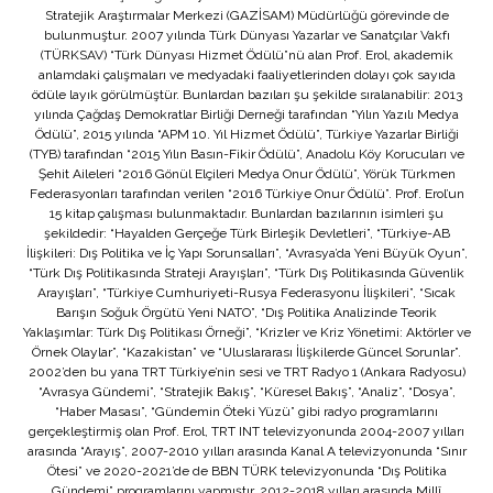
Stratejik Araştırmalar Merkezi (GAZİSAM) Müdürlüğü görevinde de
bulunmuştur. 2007 yılında Türk Dünyası Yazarlar ve Sanatçılar Vakfı
(TÜRKSAV) “Türk Dünyası Hizmet Ödülü”nü alan Prof. Erol, akademik
anlamdaki çalışmaları ve medyadaki faaliyetlerinden dolayı çok sayıda
ödüle layık görülmüştür. Bunlardan bazıları şu şekilde sıralanabilir: 2013
yılında Çağdaş Demokratlar Birliği Derneği tarafından “Yılın Yazılı Medya
Ödülü”, 2015 yılında “APM 10. Yıl Hizmet Ödülü”, Türkiye Yazarlar Birliği
(TYB) tarafından “2015 Yılın Basın-Fikir Ödülü”, Anadolu Köy Korucuları ve
Şehit Aileleri “2016 Gönül Elçileri Medya Onur Ödülü”, Yörük Türkmen
Federasyonları tarafından verilen “2016 Türkiye Onur Ödülü”. Prof. Erol’un
15 kitap çalışması bulunmaktadır. Bunlardan bazılarının isimleri şu
şekildedir: “Hayalden Gerçeğe Türk Birleşik Devletleri”, “Türkiye-AB
İlişkileri: Dış Politika ve İç Yapı Sorunsalları”, “Avrasya’da Yeni Büyük Oyun”,
“Türk Dış Politikasında Strateji Arayışları”, “Türk Dış Politikasında Güvenlik
Arayışları”, “Türkiye Cumhuriyeti-Rusya Federasyonu İlişkileri”, “Sıcak
Barışın Soğuk Örgütü Yeni NATO”, “Dış Politika Analizinde Teorik
Yaklaşımlar: Türk Dış Politikası Örneği”, “Krizler ve Kriz Yönetimi: Aktörler ve
Örnek Olaylar”, “Kazakistan” ve “Uluslararası İlişkilerde Güncel Sorunlar”.
2002’den bu yana TRT Türkiye’nin sesi ve TRT Radyo 1 (Ankara Radyosu)
“Avrasya Gündemi”, “Stratejik Bakış”, “Küresel Bakış”, “Analiz”, “Dosya”,
“Haber Masası”, “Gündemin Öteki Yüzü” gibi radyo programlarını
gerçekleştirmiş olan Prof. Erol, TRT INT televizyonunda 2004-2007 yılları
arasında “Arayış”, 2007-2010 yılları arasında Kanal A televizyonunda “Sınır
Ötesi” ve 2020-2021’de de BBN TÜRK televizyonunda “Dış Politika
Gündemi” programlarını yapmıştır. 2012-2018 yılları arasında Millî