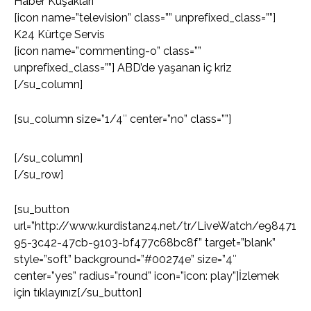
Haber Kuşakları
[icon name=”television” class=”” unprefixed_class=””]
K24 Kürtçe Servis
[icon name=”commenting-o” class=””
unprefixed_class=””] ABD’de yaşanan iç kriz
[/su_column]
[su_column size=”1/4″ center=”no” class=””]
[/su_column]
[/su_row]
[su_button
url=”http://www.kurdistan24.net/tr/LiveWatch/e98471
95-3c42-47cb-9103-bf477c68bc8f” target=”blank”
style=”soft” background=”#00274e” size=”4″
center=”yes” radius=”round” icon=”icon: play”]İzlemek
için tıklayınız[/su_button]