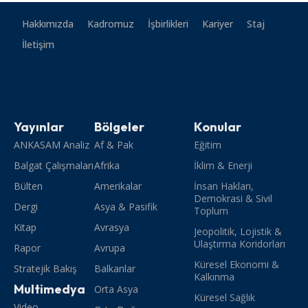
Hakkımızda
Kadromuz
İşbirlikleri
Kariyer
Staj
İletişim
Yayınlar
Bölgeler
Konular
ANKASAM Analiz
Af & Pak
Eğitim
Balgat Çalışmaları
Afrika
İklim & Enerji
Bülten
Amerikalar
İnsan Hakları,
Demokrasi & Sivil
Dergi
Asya & Pasifik
Toplum
Kitap
Avrasya
Jeopolitik, Lojistik &
Ulaştırma Koridorları
Rapor
Avrupa
Küresel Ekonomi &
Stratejik Bakış
Balkanlar
Kalkınma
Multimedya
Orta Asya
Küresel Sağlık
Video