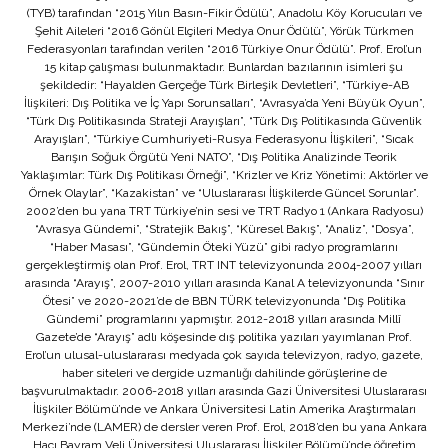
(TYB) tarafından “2015 Yılın Basın-Fikir Ödülü”, Anadolu Köy Korucuları ve
Şehit Aileleri “2016 Gönül Elçileri Medya Onur Ödülü”, Yörük Türkmen
Federasyonları tarafından verilen “2016 Türkiye Onur Ödülü”. Prof. Erol’un
15 kitap çalışması bulunmaktadır. Bunlardan bazılarının isimleri şu
şekildedir: “Hayalden Gerçeğe Türk Birleşik Devletleri”, “Türkiye-AB
İlişkileri: Dış Politika ve İç Yapı Sorunsalları”, “Avrasya’da Yeni Büyük Oyun”,
“Türk Dış Politikasında Strateji Arayışları”, “Türk Dış Politikasında Güvenlik
Arayışları”, “Türkiye Cumhuriyeti-Rusya Federasyonu İlişkileri”, “Sıcak
Barışın Soğuk Örgütü Yeni NATO”, “Dış Politika Analizinde Teorik
Yaklaşımlar: Türk Dış Politikası Örneği”, “Krizler ve Kriz Yönetimi: Aktörler ve
Örnek Olaylar”, “Kazakistan” ve “Uluslararası İlişkilerde Güncel Sorunlar”.
2002’den bu yana TRT Türkiye’nin sesi ve TRT Radyo 1 (Ankara Radyosu)
“Avrasya Gündemi”, “Stratejik Bakış”, “Küresel Bakış”, “Analiz”, “Dosya”,
“Haber Masası”, “Gündemin Öteki Yüzü” gibi radyo programlarını
gerçekleştirmiş olan Prof. Erol, TRT INT televizyonunda 2004-2007 yılları
arasında “Arayış”, 2007-2010 yılları arasında Kanal A televizyonunda “Sınır
Ötesi” ve 2020-2021’de de BBN TÜRK televizyonunda “Dış Politika
Gündemi” programlarını yapmıştır. 2012-2018 yılları arasında Millî
Gazete’de “Arayış” adlı köşesinde dış politika yazıları yayımlanan Prof.
Erol’un ulusal-uluslararası medyada çok sayıda televizyon, radyo, gazete,
haber siteleri ve dergide uzmanlığı dahilinde görüşlerine de
başvurulmaktadır. 2006-2018 yılları arasında Gazi Üniversitesi Uluslararası
İlişkiler Bölümü’nde ve Ankara Üniversitesi Latin Amerika Araştırmaları
Merkezi’nde (LAMER) de dersler veren Prof. Erol, 2018’den bu yana Ankara
Hacı Bayram Veli Üniversitesi Uluslararası İlişkiler Bölümü’nde öğretim