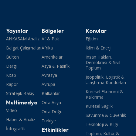
Yayınlar
Bölgeler
Konular
ANKASAM Analiz
Af & Pak
Eğitim
Balgat Çalışmaları
Afrika
İklim & Enerji
Bülten
Amerikalar
İnsan Hakları,
Demokrasi & Sivil
Dergi
Asya & Pasifik
Toplum
Kitap
Avrasya
Jeopolitik, Lojistik &
Ulaştırma Koridorları
Rapor
Avrupa
Küresel Ekonomi &
Stratejik Bakış
Balkanlar
Kalkınma
Multimedya
Orta Asya
Küresel Sağlık
Video
Orta Doğu
Savunma & Güvenlik
Haber & Analiz
Türkiye
Teknoloji & Bilgi
İnfografik
Etkinlikler
Toplum, Kültür &