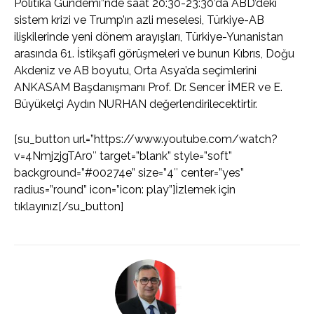
Politika Gündemi”nde saat 20:30-23:30’da ABD’deki
sistem krizi ve Trump’ın azli meselesi, Türkiye-AB
ilişkilerinde yeni dönem arayışları, Türkiye-Yunanistan
arasında 61. İstikşafi görüşmeleri ve bunun Kıbrıs, Doğu
Akdeniz ve AB boyutu, Orta Asya’da seçimlerini
ANKASAM Başdanışmanı Prof. Dr. Sencer İMER ve E.
Büyükelçi Aydın NURHAN değerlendirilecektirtir.
[su_button url=”https://www.youtube.com/watch?
v=4NmjzjgTAr0″ target=”blank” style=”soft”
background=”#00274e” size=”4″ center=”yes”
radius=”round” icon=”icon: play”]İzlemek için
tıklayınız[/su_button]