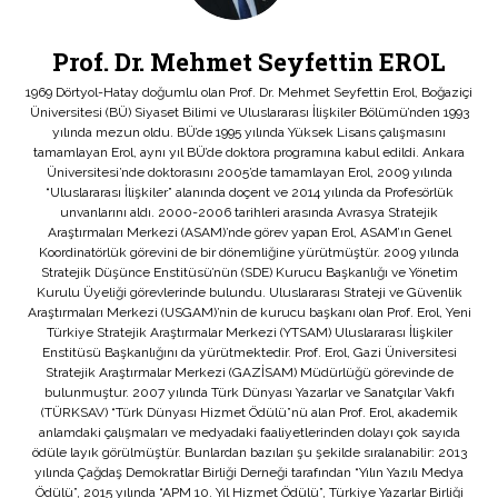
Prof. Dr. Mehmet Seyfettin EROL
1969 Dörtyol-Hatay doğumlu olan Prof. Dr. Mehmet Seyfettin Erol, Boğaziçi
Üniversitesi (BÜ) Siyaset Bilimi ve Uluslararası İlişkiler Bölümü’nden 1993
yılında mezun oldu. BÜ’de 1995 yılında Yüksek Lisans çalışmasını
tamamlayan Erol, aynı yıl BÜ’de doktora programına kabul edildi. Ankara
Üniversitesi’nde doktorasını 2005’de tamamlayan Erol, 2009 yılında
“Uluslararası İlişkiler” alanında doçent ve 2014 yılında da Profesörlük
unvanlarını aldı. 2000-2006 tarihleri arasında Avrasya Stratejik
Araştırmaları Merkezi (ASAM)’nde görev yapan Erol, ASAM’ın Genel
Koordinatörlük görevini de bir dönemliğine yürütmüştür. 2009 yılında
Stratejik Düşünce Enstitüsü’nün (SDE) Kurucu Başkanlığı ve Yönetim
Kurulu Üyeliği görevlerinde bulundu. Uluslararası Strateji ve Güvenlik
Araştırmaları Merkezi (USGAM)’nin de kurucu başkanı olan Prof. Erol, Yeni
Türkiye Stratejik Araştırmalar Merkezi (YTSAM) Uluslararası İlişkiler
Enstitüsü Başkanlığını da yürütmektedir. Prof. Erol, Gazi Üniversitesi
Stratejik Araştırmalar Merkezi (GAZİSAM) Müdürlüğü görevinde de
bulunmuştur. 2007 yılında Türk Dünyası Yazarlar ve Sanatçılar Vakfı
(TÜRKSAV) “Türk Dünyası Hizmet Ödülü”nü alan Prof. Erol, akademik
anlamdaki çalışmaları ve medyadaki faaliyetlerinden dolayı çok sayıda
ödüle layık görülmüştür. Bunlardan bazıları şu şekilde sıralanabilir: 2013
yılında Çağdaş Demokratlar Birliği Derneği tarafından “Yılın Yazılı Medya
Ödülü”, 2015 yılında “APM 10. Yıl Hizmet Ödülü”, Türkiye Yazarlar Birliği