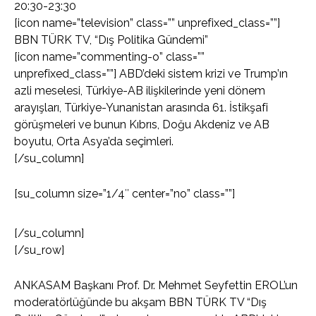
20:30-23:30
[icon name=”television” class=”” unprefixed_class=””]
BBN TÜRK TV, “Dış Politika Gündemi”
[icon name=”commenting-o” class=””
unprefixed_class=””] ABD’deki sistem krizi ve Trump’ın
azli meselesi, Türkiye-AB ilişkilerinde yeni dönem
arayışları, Türkiye-Yunanistan arasında 61. İstikşafi
görüşmeleri ve bunun Kıbrıs, Doğu Akdeniz ve AB
boyutu, Orta Asya’da seçimleri.
[/su_column]
[su_column size=”1/4″ center=”no” class=””]
[/su_column]
[/su_row]
ANKASAM Başkanı Prof. Dr. Mehmet Seyfettin EROL’un
moderatörlüğünde bu akşam BBN TÜRK TV “Dış