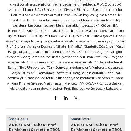
üyesi olarak akademik kariyerini devam ettirmektedir. Prof. Erol, 2006
yılından itibaren Ufuk Üniversitesi Siyaset Bilimi ve Uluslararası İlişkiler
Bölümü’nde de dersler vermiştir. Prof. Erol’un başlıca ilgi ve uzmanlık
alanları ve bu kapsamda lisans, master ve doktora seviyesinde verdiği
derslerin başlıcaları şu şekilde sıralanabilir: “Jeopolitik”, “Güvenlik”,
“İstihbarat”, “Kriz Yönetimi”, “Uluslararası İlişkilerde Güncel Sorunlar”, “Türk
Dış Politikası”, “Rus Dış Politikası”, “ABD Dış Politikası”, “Orta Asya ve Güney
Asya”. Çok sayıda dergi ve gazetede yazıları-değerlendirmeleri yayımlanan
Prof. Erol’un; “Avrasya Dosyası”, “Stratejik Analiz”, “Stratejik Düşünce”, “Gazi
Bölgesel Çalışmalar”, “The Journal of SSPS”, “Karadeniz Araştırmaları gibi”
akademik dergilerde editörlük faaliyetlerinde bulunan Prof. Erol, “Bölgesel
Araştırmalar”, “Uluslararası Kriz ve Siyaset Araştırmaları”, “Gazi Akademik
Bakış”, “Ege Üniversitesi Türk Dünyası İncelemeleri”, “Ankara Uluslararası
Sosyal Bilimler”, “Demokrasi Platformu” dergilerinin editörlüklerini hali
hazırda yürütmekte, editör kurullarında yer almaktadır. 2016’dan bu yana
Ankara Kriz ve Siyaset Araştırmaları Merkezi (ANKASAM) Kurucu Başkanı
olarak çalışmalarını devam ettiren Prof. Erol, evli ve üç çocuk babasıdır.
Önceki İçerik
Sonraki İçerik
ANKASAM Başkanı Prof.
ANKASAM Başkanı Prof.
Dr. Mehmet Seyfettin EROL
Dr. Mehmet Seyfettin EROL